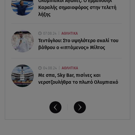
Ολυμπιακοί Αγώνες: Ο Εμμανουήλ
08.08.26 , 10:11
Καραλής σημαιοφόρος στην τελετή
Λίλα Μπακλέση: Γέννησε τον γιο της η ηθοποιός -
λήξης
Η πρώτη φωτογραφία
08.08.26 , 10:00
07.08.24
ΑΘΛΗΤΙΚΑ
Νηστίσιμη συνταγή για να φτιάξετε χαλβά με
Τεντόγλου: Στο υψηλότερο σκαλί του
σοκολάτα και πορτοκάλι
βάθρου ο «ιπτάμενος» Μίλτος
04.08.24
ΑΘΛΗΤΙΚΑ
Με σπα, Sky Bar, πισίνες και
νεροτζουλήθρα το πλωτό Ολυμπιακό