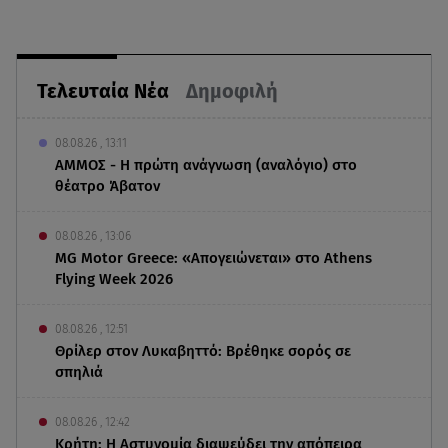
Τελευταία Νέα
Δημοφιλή
08.08.26 , 13:11
ΑΜΜΟΣ - Η πρώτη ανάγνωση (αναλόγιο) στο
θέατρο Άβατον
08.08.26 , 13:06
MG Motor Greece: «Απογειώνεται» στο Athens
Flying Week 2026
08.08.26 , 12:51
Θρίλερ στον Λυκαβηττό: Βρέθηκε σορός σε
σπηλιά
08.08.26 , 12:42
Κρήτη: Η Αστυνομία διαψεύδει την απόπειρα