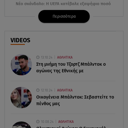
Νέο σκάνδαλο: Η UEFA κατέβαλε εξαψήφιο ποσό
στην ερωμένη του Ινφαντίνο
Περισσότερα
08.08.26 , 11:03
Νέες ταυτότητες: Πού πρέπει να αλλάξετε τα
στοιχεία σας
VIDEOS
08.08.26 , 10:47
Γουίλιαμ Όρμπιτ: Πέθανε στα 69 ο παραγωγός
13.10.24
ΑΘΛΗΤΙΚΑ
και συνεργάτης της Μαντόνα
Στη μνήμη του Τζορτζ Μπάλντοκ ο
αγώνας της Εθνικής με
08.08.26 , 10:46
Φωτιά σε κτίριο στην Κουμουνδούρου -
Απεγκλωβίστηκε ένα άτομο
12.10.24
ΑΘΛΗΤΙΚΑ
Οικογένεια Μπάλντοκ: Σεβαστείτε το
πένθος μας
08.08.26 , 10:12
Ιός του Δυτικού Νείλου: Στο «κόκκινο» η Αττική –
Πώς να προστατευτείτε;
10.08.24
ΑΘΛΗΤΙΚΑ