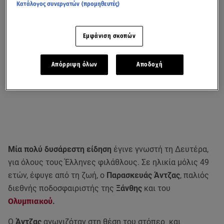
Κατάλογος συνεργατών (προμηθευτές)
Εμφάνιση σκοπών
Απόρριψη όλων
Αποδοχή
Μία πολύ δυσάρεστη είδηση
έγινε γνωστή τη Δευτέρα,
για όλους τους Έλληνες φιλάθλους. Σε ηλικία μόλις 49
ετών, έφυγε από τη ζωή, ο
Παρασκευάς Άντζας
, παλιός
διεθνής ποδοσφαιριστής της
Ξάνθης
και του
Ολυμπιακού
.
Ο
Άντζας
αγωνιζόταν στη θέση του στόπερ και