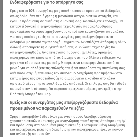
Ενδιαφερόμαστε για το απόρρητό σας
Εμείς και οι
603
συνεργάτες μας αποθηκεύουμε προσωπικά δεδομένα,
όπως δεδομένα περιήγησης ή μοναδικά αναγνωριστικά στοιχεία, και
έχουμε πρόσβαση σε αυτά στη συσκευή σας. Αν επιλέξετε Αποδοχή, θα
καταστεί δυνατή η ενεργοποίηση τεχνολογιών παρακολούθησης
προκειμένου να υποστηριχθούν οι σκοποί που εμφανίζονται παρακάτω,
για τους οποίους εμείς και οι συνεργάτες μας επεξεργαζόμαστε τα
δεδομένα με σκοπό την παροχή υπηρεσιών. Αν επιλέξετε Απόρριψη όλων
όλων ή αποσύρετε τη συγκατάθεσή σας, οι εν λόγω τεχνολογίες θα
απενεργοποιηθούν. Αν απενεργοποιηθούν οι ιχνηλάτες, ορισμένο
περιεχόμενο και κάποιες από τις διαφημίσεις που βλέπετε ενδέχεται να
μην είναι τόσο σχετικές με εσάς. Μπορείτε να επανεμφανίσετε αυτό το
μενού για να αλλάξετε τις επιλογές σας ή να αποσύρετε τη συναίνεσή σας
ανά πάσα στιγμή πατώντας τον σύνδεσμο Διαχείριση προτιμήσεων στο
κάτω μέρος της ιστοσελίδας [ή το αιωρούμενο εικονίδιο στο κάτω
αριστερό μέρος της ιστοσελίδας, εάν υπάρχει]. Οι επιλογές σας θα τεθούν
σε ισχύ στον Ιστότοπος. Για περισσότερες λεπτομέρειες ανατρέξτε στην
Πολιτική Απορρήτου μας.
Εμείς και οι συνεργάτες μας επεξεργαζόμαστε δεδομένα
προκειμένου να παρασχεθούν τα εξής:
Χρήση επακριβών δεδομένων γεωεντοπισμού. Ακριβής σάρωση
χαρακτηριστικών συσκευής για αναγνώριση ταυτότητας. Αποθήκευση ή/
και πρόσβαση στα δεδομένα μιας συσκευής. Εξατομικευμένη διαφήμιση
και περιεχόμενο, μέτρηση διαφήμισης και περιεχομένου, έρευνα κοινού
και ανάπτυξη υπηρεσιών.