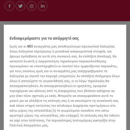
Ενδιαφερόμαστε για το απόρρητό σας
Εμείς και οι
603
συνεργάτες μας αποθηκεύουμε προσωπικά δεδομένα,
όπως δεδομένα περιήγησης ή μοναδικά αναγνωριστικά στοιχεία, και
έχουμε πρόσβαση σε αυτά στη συσκευή σας. Αν επιλέξετε Αποδοχή, θα
καταστεί δυνατή η ενεργοποίηση τεχνολογιών παρακολούθησης
προκειμένου να υποστηριχθούν οι σκοποί που εμφανίζονται παρακάτω,
για τους οποίους εμείς και οι συνεργάτες μας επεξεργαζόμαστε τα
δεδομένα με σκοπό την παροχή υπηρεσιών. Αν επιλέξετε Απόρριψη όλων
όλων ή αποσύρετε τη συγκατάθεσή σας, οι εν λόγω τεχνολογίες θα
απενεργοποιηθούν. Αν απενεργοποιηθούν οι ιχνηλάτες, ορισμένο
περιεχόμενο και κάποιες από τις διαφημίσεις που βλέπετε ενδέχεται να
μην είναι τόσο σχετικές με εσάς. Μπορείτε να επανεμφανίσετε αυτό το
μενού για να αλλάξετε τις επιλογές σας ή να αποσύρετε τη συναίνεσή σας
30.11.21, 23:59
ανά πάσα στιγμή πατώντας τον σύνδεσμο Διαχείριση προτιμήσεων στο
Ο Πετράκος για τον υποχρεωτικό
κάτω μέρος της ιστοσελίδας [ή το αιωρούμενο εικονίδιο στο κάτω
εμβολιασμό: «Έχουμε επίσημα
αριστερό μέρος της ιστοσελίδας, εάν υπάρχει]. Οι επιλογές σας θα τεθούν
σε ισχύ στον Ιστότοπος. Για περισσότερες λεπτομέρειες ανατρέξτε στην
δικτατορία»
Πολιτική Απορρήτου μας.