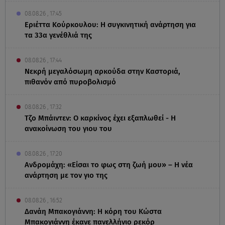
08.08.26 , 17:45
Εριέττα Κούρκουλου: Η συγκινητική ανάρτηση για
τα 33α γενέθλιά της
08.08.26 , 17:44
Νεκρή μεγαλόσωμη αρκούδα στην Καστοριά,
πιθανόν από πυροβολισμό
08.08.26 , 17:32
Τζο Μπάιντεν: Ο καρκίνος έχει εξαπλωθεί - Η
ανακοίνωση του γιου του
08.08.26 , 17:20
Ανδρομάχη: «Είσαι το φως στη ζωή μου» – Η νέα
ανάρτηση με τον γιο της
08.08.26 , 16:52
Δανάη Μπακογιάννη: Η κόρη του Κώστα
Μπακογιάννη έκανε πανελλήνιο ρεκόρ