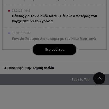
08.08.26 , 16:45
Πένθος για τον Λιονέλ Μέσι - Πέθανε ο πατέρας του
Χόρχε στα 68 του χρόνια
08.08.26 , 16:07
Ευγενία Σαμαρά: Διακοπάρει με τον Νίκο Μουτσινά
- Πού βρίσκονται;
Περισσότερα
08.08.26 , 16:00
Back to black: η διαχρονική αξία του μαύρου στην
καλοκαιρινή γκαρνταρόμπα
Επιστροφή στην
Αρχική σελίδα
08.08.26 , 15:20
Back to Top
Δούκισσα Νομικού: Από τη Μύκονο «πετάχτηκε»
στη Γαλλική Πολυνησία!
08.08.26 , 15:01
Λυκαβηττός: Σε 57χρονη γυναίκα ανήκει η σορός