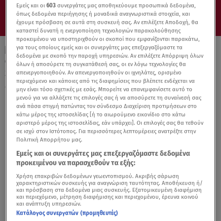
Εμείς και οι
603
συνεργάτες μας αποθηκεύουμε προσωπικά δεδομένα,
όπως δεδομένα περιήγησης ή μοναδικά αναγνωριστικά στοιχεία, και
έχουμε πρόσβαση σε αυτά στη συσκευή σας. Αν επιλέξετε Αποδοχή, θα
καταστεί δυνατή η ενεργοποίηση τεχνολογιών παρακολούθησης
προκειμένου να υποστηριχθούν οι σκοποί που εμφανίζονται παρακάτω,
για τους οποίους εμείς και οι συνεργάτες μας επεξεργαζόμαστε τα
δεδομένα με σκοπό την παροχή υπηρεσιών. Αν επιλέξετε Απόρριψη όλων
20.02.21, 11:56
όλων ή αποσύρετε τη συγκατάθεσή σας, οι εν λόγω τεχνολογίες θα
Stars System - Χείρωνας: Τι δείχνει όταν
απενεργοποιηθούν. Αν απενεργοποιηθούν οι ιχνηλάτες, ορισμένο
περιεχόμενο και κάποιες από τις διαφημίσεις που βλέπετε ενδέχεται να
είναι στον 2ο οίκο του ωροσκοπίου;
μην είναι τόσο σχετικές με εσάς. Μπορείτε να επανεμφανίσετε αυτό το
μενού για να αλλάξετε τις επιλογές σας ή να αποσύρετε τη συναίνεσή σας
ανά πάσα στιγμή πατώντας τον σύνδεσμο Διαχείριση προτιμήσεων στο
κάτω μέρος της ιστοσελίδας [ή το αιωρούμενο εικονίδιο στο κάτω
αριστερό μέρος της ιστοσελίδας, εάν υπάρχει]. Οι επιλογές σας θα τεθούν
σε ισχύ στον Ιστότοπος. Για περισσότερες λεπτομέρειες ανατρέξτε στην
Πολιτική Απορρήτου μας.
Εμείς και οι συνεργάτες μας επεξεργαζόμαστε δεδομένα
προκειμένου να παρασχεθούν τα εξής:
Χρήση επακριβών δεδομένων γεωεντοπισμού. Ακριβής σάρωση
χαρακτηριστικών συσκευής για αναγνώριση ταυτότητας. Αποθήκευση ή/
και πρόσβαση στα δεδομένα μιας συσκευής. Εξατομικευμένη διαφήμιση
και περιεχόμενο, μέτρηση διαφήμισης και περιεχομένου, έρευνα κοινού
και ανάπτυξη υπηρεσιών.
Κατάλογος συνεργατών (προμηθευτές)