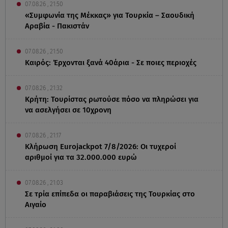
07.08.26 , 21:50
«Συμφωνία της Μέκκας» για Τουρκία – Σαουδική
Αραβία - Πακιστάν
07.08.26 , 21:50
Καιρός: Έρχονται ξανά 40άρια - Σε ποιες περιοχές
07.08.26 , 21:32
Κρήτη: Τουρίστας ρωτούσε πόσο να πληρώσει για
να ασελγήσει σε 10χρονη
07.08.26 , 21:17
Κλήρωση Eurojackpot 7/8/2026: Οι τυχεροί
αριθμοί για τα 32.000.000 ευρώ
07.08.26 , 21:03
Σε τρία επίπεδα οι παραβιάσεις της Τουρκίας στο
Αιγαίο