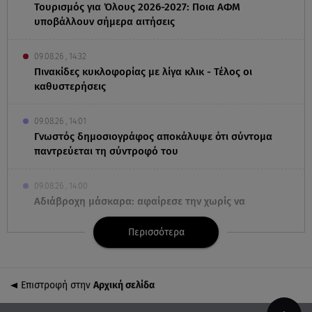
Τουρισμός για Όλους 2026-2027: Ποια ΑΦΜ
υποβάλλουν σήμερα αιτήσεις
09.08.26 , 14:32
Πινακίδες κυκλοφορίας με λίγα κλικ - Τέλος οι
καθυστερήσεις
09.08.26 , 14:01
Γνωστός δημοσιογράφος αποκάλυψε ότι σύντομα
παντρεύεται τη σύντροφό του
09.08.26 , 14:00
Αδιάβροχη μάσκαρα: αφαίρεσε την χωρίς να
ταλαιπωρείς τις βλεφερίδες σου
Περισσότερα
09.08.26 , 13:47
Χούθι: «Χτύπησαν» διυλιστήριο της Aramco στη
Σαουδική Αραβία
Επιστροφή στην
Αρχική σελίδα