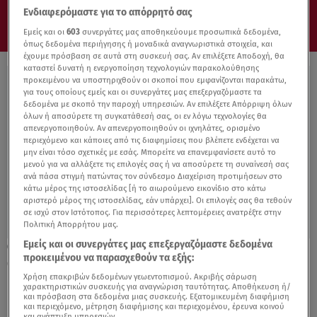
Ενδιαφερόμαστε για το απόρρητό σας
Εμείς και οι
603
συνεργάτες μας αποθηκεύουμε προσωπικά δεδομένα,
όπως δεδομένα περιήγησης ή μοναδικά αναγνωριστικά στοιχεία, και
έχουμε πρόσβαση σε αυτά στη συσκευή σας. Αν επιλέξετε Αποδοχή, θα
καταστεί δυνατή η ενεργοποίηση τεχνολογιών παρακολούθησης
προκειμένου να υποστηριχθούν οι σκοποί που εμφανίζονται παρακάτω,
για τους οποίους εμείς και οι συνεργάτες μας επεξεργαζόμαστε τα
δεδομένα με σκοπό την παροχή υπηρεσιών. Αν επιλέξετε Απόρριψη όλων
όλων ή αποσύρετε τη συγκατάθεσή σας, οι εν λόγω τεχνολογίες θα
απενεργοποιηθούν. Αν απενεργοποιηθούν οι ιχνηλάτες, ορισμένο
περιεχόμενο και κάποιες από τις διαφημίσεις που βλέπετε ενδέχεται να
μην είναι τόσο σχετικές με εσάς. Μπορείτε να επανεμφανίσετε αυτό το
μενού για να αλλάξετε τις επιλογές σας ή να αποσύρετε τη συναίνεσή σας
ανά πάσα στιγμή πατώντας τον σύνδεσμο Διαχείριση προτιμήσεων στο
κάτω μέρος της ιστοσελίδας [ή το αιωρούμενο εικονίδιο στο κάτω
αριστερό μέρος της ιστοσελίδας, εάν υπάρχει]. Οι επιλογές σας θα τεθούν
σε ισχύ στον Ιστότοπος. Για περισσότερες λεπτομέρειες ανατρέξτε στην
Πολιτική Απορρήτου μας.
Εμείς και οι συνεργάτες μας επεξεργαζόμαστε δεδομένα
15.03.22, 13:03
προκειμένου να παρασχεθούν τα εξής:
Ο Γιώργος Αμούτζας έρχεται στο TractioN!
Χρήση επακριβών δεδομένων γεωεντοπισμού. Ακριβής σάρωση
χαρακτηριστικών συσκευής για αναγνώριση ταυτότητας. Αποθήκευση ή/
και πρόσβαση στα δεδομένα μιας συσκευής. Εξατομικευμένη διαφήμιση
και περιεχόμενο, μέτρηση διαφήμισης και περιεχομένου, έρευνα κοινού
και ανάπτυξη υπηρεσιών.