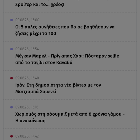
Σροίτερ και το... χρέος!
09.08.26 , 16:00
Οι 5 απλές συνήθειες που θα σε βοηθήσουν να
ζήσεις μέχρι τα 100
09.08.26 , 15:54
Μέγκαν Μαρκλ - Πρίγκιπας Χάρι: Πόσταραν selfie
από το ταξίδι στον Καναδά
09.08.26 , 15:40
Ιράν: Στη δημοσιότητα νέο βίντεο με τον
Μοτζταμπά Χαμενεΐ
09.08.26 , 15:16
Χωρισμός στη σόουμπιζ μετά από 8 χρόνια γάμου -
Η ανακοίνωση
09.08.26 , 14:42