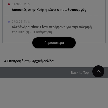
09.08.26 , 11:55
Διακοπές στην Κρήτη κάνει ο πρωθυπουργός
09.08.26 , 11:48
Αλεξάνδρα Νίκα: Είναι περήφανη για την αδερφή
της Νταίζη - Η ανάρτηση
Περισσότερα
09.08.26 , 11:38
Κόσοβο: Βουλευτές πέταξαν αυγά στον
υπηρεσιακό πρωθυπουργό
Επιστροφή στην
Αρχική σελίδα
09.08.26 , 11:23
Μεθυσμένη οδηγός σκότωσε νύφη τη μέρα του
Back to Top
γάμου της
09.08.26 , 11:12
Αλέξανδρος Τσουβέλας για Εύα Καρύδη: «Θα το
έκανα 500 φορές»