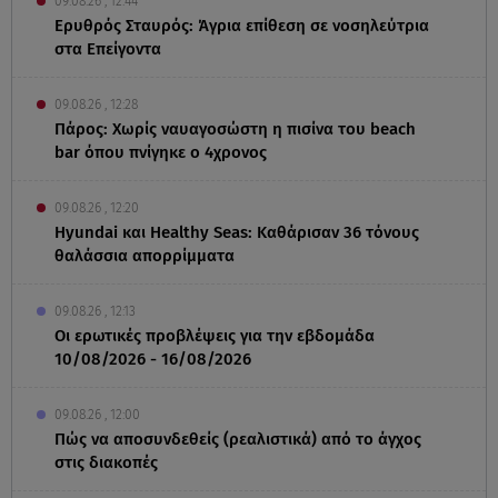
09.08.26 , 12:44
Ερυθρός Σταυρός: Άγρια επίθεση σε νοσηλεύτρια
στα Επείγοντα
09.08.26 , 12:28
Πάρος: Χωρίς ναυαγοσώστη η πισίνα του beach
bar όπου πνίγηκε ο 4χρονος
09.08.26 , 12:20
Hyundai και Healthy Seas: Καθάρισαν 36 τόνους
θαλάσσια απορρίμματα
09.08.26 , 12:13
Οι ερωτικές προβλέψεις για την εβδομάδα
10/08/2026 - 16/08/2026
09.08.26 , 12:00
Πώς να αποσυνδεθείς (ρεαλιστικά) από το άγχος
στις διακοπές