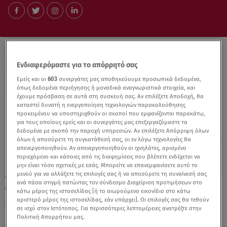
Ενδιαφερόμαστε για το απόρρητό σας
Εμείς και οι
603
συνεργάτες μας αποθηκεύουμε προσωπικά δεδομένα,
όπως δεδομένα περιήγησης ή μοναδικά αναγνωριστικά στοιχεία, και
έχουμε πρόσβαση σε αυτά στη συσκευή σας. Αν επιλέξετε Αποδοχή, θα
καταστεί δυνατή η ενεργοποίηση τεχνολογιών παρακολούθησης
προκειμένου να υποστηριχθούν οι σκοποί που εμφανίζονται παρακάτω,
για τους οποίους εμείς και οι συνεργάτες μας επεξεργαζόμαστε τα
δεδομένα με σκοπό την παροχή υπηρεσιών. Αν επιλέξετε Απόρριψη όλων
όλων ή αποσύρετε τη συγκατάθεσή σας, οι εν λόγω τεχνολογίες θα
απενεργοποιηθούν. Αν απενεργοποιηθούν οι ιχνηλάτες, ορισμένο
περιεχόμενο και κάποιες από τις διαφημίσεις που βλέπετε ενδέχεται να
μην είναι τόσο σχετικές με εσάς. Μπορείτε να επανεμφανίσετε αυτό το
μενού για να αλλάξετε τις επιλογές σας ή να αποσύρετε τη συναίνεσή σας
22.07.24, 23:26
ανά πάσα στιγμή πατώντας τον σύνδεσμο Διαχείριση προτιμήσεων στο
Φωτεινή Ντεμίρη: Η ηλικία, τα παιδιά και το
κάτω μέρος της ιστοσελίδας [ή το αιωρούμενο εικονίδιο στο κάτω
διαζύγιο
αριστερό μέρος της ιστοσελίδας, εάν υπάρχει]. Οι επιλογές σας θα τεθούν
σε ισχύ στον Ιστότοπος. Για περισσότερες λεπτομέρειες ανατρέξτε στην
Πολιτική Απορρήτου μας.