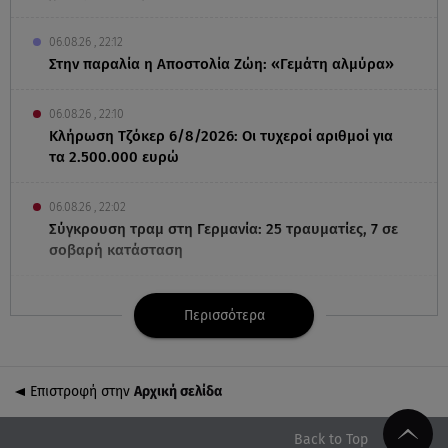
06.08.26 , 22:12
Στην παραλία η Αποστολία Ζώη: «Γεμάτη αλμύρα»
06.08.26 , 22:10
Κλήρωση Τζόκερ 6/8/2026: Οι τυχεροί αριθμοί για
τα 2.500.000 ευρώ
06.08.26 , 22:02
Σύγκρουση τραμ στη Γερμανία: 25 τραυματίες, 7 σε
σοβαρή κατάσταση
06.08.26 , 21:59
Περισσότερα
Νέες τουρκικές προκλήσεις στο Αιγαίο - Αερομαχία
με ελληνικά F-16
Επιστροφή στην
Αρχική σελίδα
06.08.26 , 21:31
Τροχαίο για τον Mike - Η ανακοίνωση του ράπερ
στα social media
Back to Top