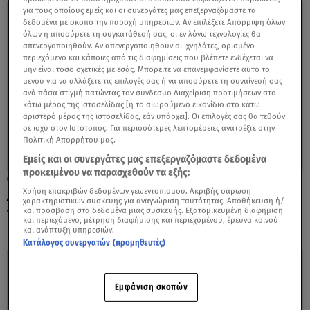
για τους οποίους εμείς και οι συνεργάτες μας επεξεργαζόμαστε τα
δεδομένα με σκοπό την παροχή υπηρεσιών. Αν επιλέξετε Απόρριψη όλων
όλων ή αποσύρετε τη συγκατάθεσή σας, οι εν λόγω τεχνολογίες θα
απενεργοποιηθούν. Αν απενεργοποιηθούν οι ιχνηλάτες, ορισμένο
περιεχόμενο και κάποιες από τις διαφημίσεις που βλέπετε ενδέχεται να
μην είναι τόσο σχετικές με εσάς. Μπορείτε να επανεμφανίσετε αυτό το
μενού για να αλλάξετε τις επιλογές σας ή να αποσύρετε τη συναίνεσή σας
ανά πάσα στιγμή πατώντας τον σύνδεσμο Διαχείριση προτιμήσεων στο
κάτω μέρος της ιστοσελίδας [ή το αιωρούμενο εικονίδιο στο κάτω
αριστερό μέρος της ιστοσελίδας, εάν υπάρχει]. Οι επιλογές σας θα τεθούν
σε ισχύ στον Ιστότοπος. Για περισσότερες λεπτομέρειες ανατρέξτε στην
Πολιτική Απορρήτου μας.
Εμείς και οι συνεργάτες μας επεξεργαζόμαστε δεδομένα
προκειμένου να παρασχεθούν τα εξής:
11.12.19, 16:54
Χρήση επακριβών δεδομένων γεωεντοπισμού. Ακριβής σάρωση
Δυστύχημα Συγγρού: Εντοπίστηκε το τζιπ
χαρακτηριστικών συσκευής για αναγνώριση ταυτότητας. Αποθήκευση ή/
που παρέσυρε τον μοτοσυκλετιστή
και πρόσβαση στα δεδομένα μιας συσκευής. Εξατομικευμένη διαφήμιση
και περιεχόμενο, μέτρηση διαφήμισης και περιεχομένου, έρευνα κοινού
και ανάπτυξη υπηρεσιών.
Κατάλογος συνεργατών (προμηθευτές)
Εμφάνιση σκοπών