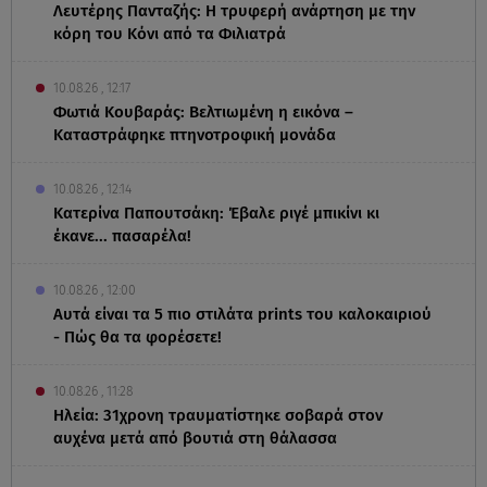
Λευτέρης Πανταζής: Η τρυφερή ανάρτηση με την
κόρη του Κόνι από τα Φιλιατρά
10.08.26 , 12:17
Φωτιά Κουβαράς: Βελτιωμένη η εικόνα –
Καταστράφηκε πτηνοτροφική μονάδα
10.08.26 , 12:14
Κατερίνα Παπουτσάκη: Έβαλε ριγέ μπικίνι κι
έκανε... πασαρέλα!
10.08.26 , 12:00
Αυτά είναι τα 5 πιο στιλάτα prints του καλοκαιριού
- Πώς θα τα φορέσετε!
10.08.26 , 11:28
Ηλεία: 31χρονη τραυματίστηκε σοβαρά στον
αυχένα μετά από βουτιά στη θάλασσα