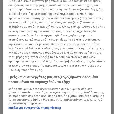
Εμείς και οι
603
συνεργάτες μας αποθηκεύουμε προσωπικά δεδομένα,
όπως δεδομένα περιήγησης ή μοναδικά αναγνωριστικά στοιχεία, και
έχουμε πρόσβαση σε αυτά στη συσκευή σας. Αν επιλέξετε Αποδοχή, θα
καταστεί δυνατή η ενεργοποίηση τεχνολογιών παρακολούθησης
προκειμένου να υποστηριχθούν οι σκοποί που εμφανίζονται παρακάτω,
για τους οποίους εμείς και οι συνεργάτες μας επεξεργαζόμαστε τα
δεδομένα με σκοπό την παροχή υπηρεσιών. Αν επιλέξετε Απόρριψη όλων
όλων ή αποσύρετε τη συγκατάθεσή σας, οι εν λόγω τεχνολογίες θα
απενεργοποιηθούν. Αν απενεργοποιηθούν οι ιχνηλάτες, ορισμένο
περιεχόμενο και κάποιες από τις διαφημίσεις που βλέπετε ενδέχεται να
μην είναι τόσο σχετικές με εσάς. Μπορείτε να επανεμφανίσετε αυτό το
μενού για να αλλάξετε τις επιλογές σας ή να αποσύρετε τη συναίνεσή σας
ανά πάσα στιγμή πατώντας τον σύνδεσμο Διαχείριση προτιμήσεων στο
κάτω μέρος της ιστοσελίδας [ή το αιωρούμενο εικονίδιο στο κάτω
αριστερό μέρος της ιστοσελίδας, εάν υπάρχει]. Οι επιλογές σας θα τεθούν
σε ισχύ στον Ιστότοπος. Για περισσότερες λεπτομέρειες ανατρέξτε στην
10.05.17, 23:36
Πολιτική Απορρήτου μας.
Survivor: ΑΥΤΗ η ομάδα κέρδισε το έπαθλο
Εμείς και οι συνεργάτες μας επεξεργαζόμαστε δεδομένα
ΕΠΙΚΟΙΝΩΝΙΑΣ
προκειμένου να παρασχεθούν τα εξής:
Χρήση επακριβών δεδομένων γεωεντοπισμού. Ακριβής σάρωση
χαρακτηριστικών συσκευής για αναγνώριση ταυτότητας. Αποθήκευση ή/
και πρόσβαση στα δεδομένα μιας συσκευής. Εξατομικευμένη διαφήμιση
και περιεχόμενο, μέτρηση διαφήμισης και περιεχομένου, έρευνα κοινού
και ανάπτυξη υπηρεσιών.
Κατάλογος συνεργατών (προμηθευτές)