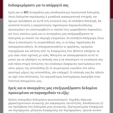
Ενδιαφερόμαστε για το απόρρητό σας
Εμείς και οι
603
συνεργάτες μας αποθηκεύουμε προσωπικά δεδομένα,
όπως δεδομένα περιήγησης ή μοναδικά αναγνωριστικά στοιχεία, και
έχουμε πρόσβαση σε αυτά στη συσκευή σας. Αν επιλέξετε Αποδοχή, θα
καταστεί δυνατή η ενεργοποίηση τεχνολογιών παρακολούθησης
προκειμένου να υποστηριχθούν οι σκοποί που εμφανίζονται παρακάτω,
για τους οποίους εμείς και οι συνεργάτες μας επεξεργαζόμαστε τα
δεδομένα με σκοπό την παροχή υπηρεσιών. Αν επιλέξετε Απόρριψη όλων
όλων ή αποσύρετε τη συγκατάθεσή σας, οι εν λόγω τεχνολογίες θα
απενεργοποιηθούν. Αν απενεργοποιηθούν οι ιχνηλάτες, ορισμένο
περιεχόμενο και κάποιες από τις διαφημίσεις που βλέπετε ενδέχεται να
μην είναι τόσο σχετικές με εσάς. Μπορείτε να επανεμφανίσετε αυτό το
μενού για να αλλάξετε τις επιλογές σας ή να αποσύρετε τη συναίνεσή σας
ανά πάσα στιγμή πατώντας τον σύνδεσμο Διαχείριση προτιμήσεων στο
κάτω μέρος της ιστοσελίδας [ή το αιωρούμενο εικονίδιο στο κάτω
αριστερό μέρος της ιστοσελίδας, εάν υπάρχει]. Οι επιλογές σας θα τεθούν
σε ισχύ στον Ιστότοπος. Για περισσότερες λεπτομέρειες ανατρέξτε στην
Πολιτική Απορρήτου μας.
Εμείς και οι συνεργάτες μας επεξεργαζόμαστε δεδομένα
02.10.21, 00:12
προκειμένου να παρασχεθούν τα εξής:
Ρουμανία: Φωτιά σε νοσοκομείο - Νεκροί
επτά ασθενείς με Covid- 19
Χρήση επακριβών δεδομένων γεωεντοπισμού. Ακριβής σάρωση
χαρακτηριστικών συσκευής για αναγνώριση ταυτότητας. Αποθήκευση ή/
και πρόσβαση στα δεδομένα μιας συσκευής. Εξατομικευμένη διαφήμιση
και περιεχόμενο, μέτρηση διαφήμισης και περιεχομένου, έρευνα κοινού