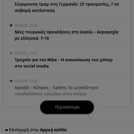
Σύγκρουση τραμ στη Γερμανία: 25 τραυματίες, 7 σε
σοβαρή κατάσταση
06.08.26 , 21:59
Νέες τουρκικές προκλήσεις στο Αιγαίο - Αερομαχία
με ελληνικά F-16
06.08.26 , 21:31
Τροχαίο για τον Mike - Η ανακοίνωση του ράπερ
στα social media
06.08.26 , 21:22
Ισραήλ - Κύπρος - Κρήτη: Το μεγαλύτερο
υποθαλάσσιο καλώδιο στον κόσμο
Περισσότερα
06.08.26 , 21:07
Motor Oil: Δωρεά πυροσβεστικών οχημάτων και
εξοπλισμού στον Άγιο Βασίλειο
Επιστροφή στην
Αρχική σελίδα