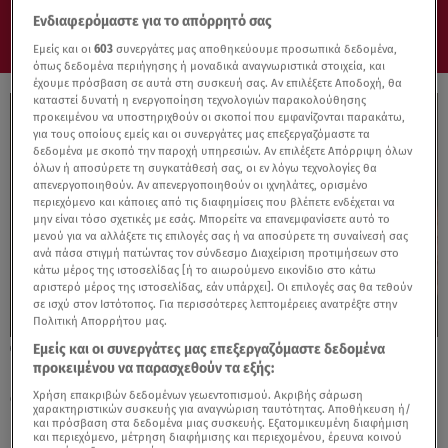
Ενδιαφερόμαστε για το απόρρητό σας
Εμείς και οι
603
συνεργάτες μας αποθηκεύουμε προσωπικά δεδομένα,
όπως δεδομένα περιήγησης ή μοναδικά αναγνωριστικά στοιχεία, και
έχουμε πρόσβαση σε αυτά στη συσκευή σας. Αν επιλέξετε Αποδοχή, θα
καταστεί δυνατή η ενεργοποίηση τεχνολογιών παρακολούθησης
προκειμένου να υποστηριχθούν οι σκοποί που εμφανίζονται παρακάτω,
για τους οποίους εμείς και οι συνεργάτες μας επεξεργαζόμαστε τα
δεδομένα με σκοπό την παροχή υπηρεσιών. Αν επιλέξετε Απόρριψη όλων
όλων ή αποσύρετε τη συγκατάθεσή σας, οι εν λόγω τεχνολογίες θα
απενεργοποιηθούν. Αν απενεργοποιηθούν οι ιχνηλάτες, ορισμένο
περιεχόμενο και κάποιες από τις διαφημίσεις που βλέπετε ενδέχεται να
μην είναι τόσο σχετικές με εσάς. Μπορείτε να επανεμφανίσετε αυτό το
μενού για να αλλάξετε τις επιλογές σας ή να αποσύρετε τη συναίνεσή σας
ανά πάσα στιγμή πατώντας τον σύνδεσμο Διαχείριση προτιμήσεων στο
κάτω μέρος της ιστοσελίδας [ή το αιωρούμενο εικονίδιο στο κάτω
αριστερό μέρος της ιστοσελίδας, εάν υπάρχει]. Οι επιλογές σας θα τεθούν
σε ισχύ στον Ιστότοπος. Για περισσότερες λεπτομέρειες ανατρέξτε στην
Πολιτική Απορρήτου μας.
Εμείς και οι συνεργάτες μας επεξεργαζόμαστε δεδομένα
30.05.25, 13:11
προκειμένου να παρασχεθούν τα εξής:
Hailey Bieber: Πούλησε την εταιρεία
ομορφιάς της για ένα δισ. δολάρια!
Χρήση επακριβών δεδομένων γεωεντοπισμού. Ακριβής σάρωση
χαρακτηριστικών συσκευής για αναγνώριση ταυτότητας. Αποθήκευση ή/
και πρόσβαση στα δεδομένα μιας συσκευής. Εξατομικευμένη διαφήμιση
και περιεχόμενο, μέτρηση διαφήμισης και περιεχομένου, έρευνα κοινού