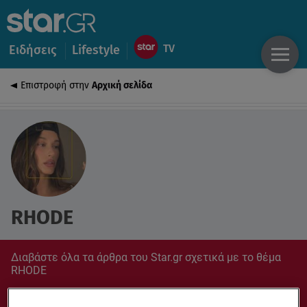
Ειδήσεις
Lifestyle
Επιστροφή στην
Αρχική σελίδα
RHODE
Διαβάστε όλα τα άρθρα του Star.gr σχετικά με το θέμα
RHODE
Συντονίσου στο star.gr για ό,τι σε αφορά.