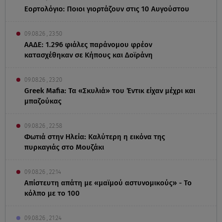
Εορτολόγιο: Ποιοι γιορτάζουν στις 10 Αυγούστου
09.08.26 , 23:50
ΑΑΔΕ: 1.296 φιάλες παράνομου φρέον
κατασχέθηκαν σε Κήπους και Δοϊράνη
09.08.26 , 23:20
Greek Mafia: Τα «Σκυλιά» του Έντικ είχαν μέχρι και
μπαζούκας
09.08.26 , 22:58
Φωτιά στην Ηλεία: Καλύτερη η εικόνα της
πυρκαγιάς στο Μουζάκι
09.08.26 , 22:14
Απίστευτη απάτη με «μαϊμού αστυνομικούς» - Το
κόλπο με το 100
09.08.26 , 21:24