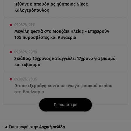
Πέθανε ο σπουδαίος ηθοποιός Νίκος
Καλογερόπουλος
09.08.26 , 21:11
Μεγάλη φωτιά στο Μουζάκι Ηλείας - Επιχειρούν
105 πυροσβέστες και 9 εναέρια
09.08.26 , 20:59
Σκιάθος: 15χρονος καταγγέλλει 17χρονο για βιασμό
και εκβιασμό
09.08.26 , 20:35
Drone εξερράγη κοντά σε αγωγό φυσικού αερίου
στη Βουλγαρία
Περισσότερα
09.08.26 , 20:29
«Ισλαμικό ΝΑΤΟ»: Τι σημαίνει η νέα συμμαχία για
την Ελλάδα
Επιστροφή στην
Αρχική σελίδα