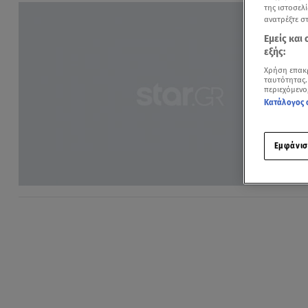
της ιστοσελί
ανατρέξτε σ
Εμείς και
εξής:
Χρήση επακ
ταυτότητας.
περιεχόμενο
Κατάλογος 
Εμφάνισ