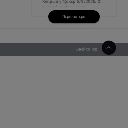
Κλήρωση Τζόκερ 6/8/2026: Οι
τυχεροί αριθμοί για τα
2.500.000 ευρώ
Περισσότερα
06.08.26 , 22:02
Σύγκρουση τραμ στη Γερμανία:
25 τραυματίες, 7 σε σοβαρή
κατάσταση
Back to Top
06.08.26 , 21:59
Νέες τουρκικές προκλήσεις στο
Αιγαίο - Αερομαχία με ελληνικά
F-16
06.08.26 , 21:31
Τροχαίο για τον Mike - Η
ανακοίνωση του ράπερ στα
social media
06.08.26 , 21:22