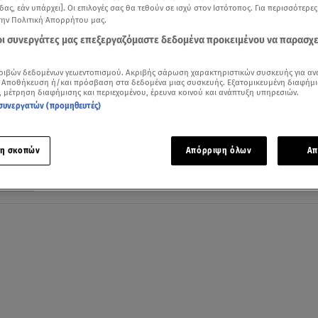
δας, εάν υπάρχει]. Οι επιλογές σας θα τεθούν σε ισχύ στον Ιστότοπος. Για περισσότερε
την Πολιτική Απορρήτου μας.
 οι συνεργάτες μας επεξεργαζόμαστε δεδομένα προκειμένου να παρασχ
01.04.23, 10:05
ριβών δεδομένων γεωεντοπισμού. Ακριβής σάρωση χαρακτηριστικών συσκευής για αν
Εκλογές: «Κλειδώνουν» τα ψηφοδέλτια 
 Αποθήκευση ή/και πρόσβαση στα δεδομένα μιας συσκευής. Εξατομικευμένη διαφήμι
, μέτρηση διαφήμισης και περιεχομένου, έρευνα κοινού και ανάπτυξη υπηρεσιών.
Επικρατείας – Πρόσωπα «έκπληξη»
συνεργατών (προμηθευτές)
Ποιοι Υπουργοί θα εκλεγούν τελικά με λίστα και οι
επιλογές του ΣΥΡΙΖΑ
η σκοπών
Απόρριψη όλων
Απ