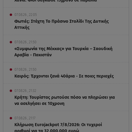
07.08.26 , 22:05
Φωτιές: Στάχτη Το Πράσινο Στολίδι Της Δυτικής
Αττικής
07.08.26 , 21:50
«Συμφωνία της Μέκκας» για Τουρκία – Σαουδική
Αραβία - Πακιστάν
07.08.26 , 21:50
Καιρός: Έρχονται ξανά 40άρια - Σε ποιες περιοχές
07.08.26 , 21:32
Κρήτη: Τουρίστας ρωτούσε πόσο να πληρώσει για
να ασελγήσει σε 10χρονη
07.08.26 , 21:17
Κλήρωση Eurojackpot 7/8/2026: Οι τυχεροί
αριθμοί για τα 32.000.000 ευρώ