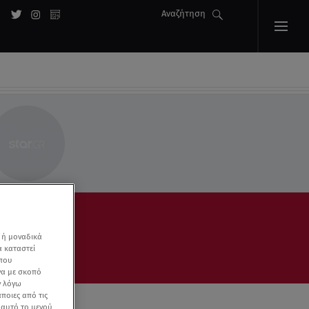
Αναζήτηση
 ή μοναδικά
α καταστεί
 που
να με σκοπό
ν λόγω
ποιες από τις
ε αυτό το μενού