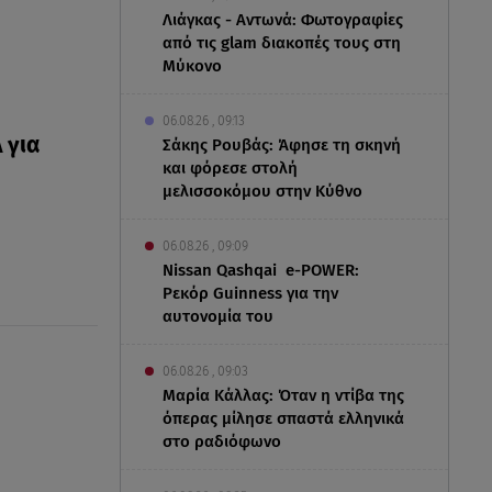
Λιάγκας - Αντωνά: Φωτογραφίες
από τις glam διακοπές τους στη
Μύκονο
06.08.26 , 09:13
 για
Σάκης Ρουβάς: Άφησε τη σκηνή
και φόρεσε στολή
μελισσοκόμου στην Κύθνο
06.08.26 , 09:09
Nissan Qashqai e-POWER:
Ρεκόρ Guinness για την
αυτονομία του
06.08.26 , 09:03
Μαρία Κάλλας: Όταν η ντίβα της
όπερας μίλησε σπαστά ελληνικά
στο ραδιόφωνο