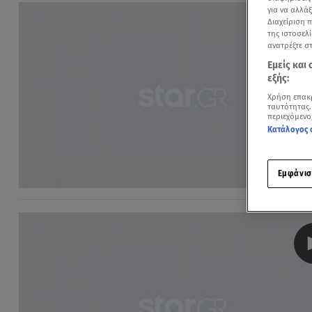
για να αλλά
Διαχείριση 
της ιστοσελί
ανατρέξτε σ
Εμείς και
εξής:
Χρήση επακ
ταυτότητας.
περιεχόμενο
Κατάλογος 
Εμφάνισ