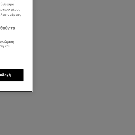
 σύνδεσμο
ριστερό μέρος
ς λεπτομέρειες
εθούν τα
αγνώριση
ση και
οδοχή