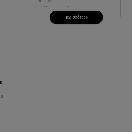
06.08.26 , 08:35
Μυστράς: «Είχε παραπλανήσει
ακόμη και την αδελφή του ο
Περισσότερα
55χρονος»
06.08.26 , 08:17
Κατερίνα Καινούργιου: «Γίναμε
4 μηνών» – Η ανάρτηση για τη
μικρή Ξένια
06.08.26 , 07:51
Κυψέλη: Ληστεία ή ερωτική
απόρριψη εξετάζει η ΕΛ.ΑΣ για
ε
τη δολοφονία
ρα
06.08.26 , 07:50
Θεοδωρίδου: «Είσαι η καλύτερη
μαμά του κόσμου» – Το βίντεο
που έγινε viral