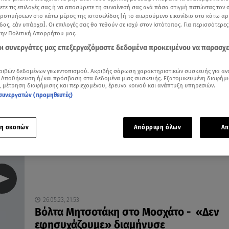
ξετε τις επιλογές σας ή να αποσύρετε τη συναίνεσή σας ανά πάσα στιγμή πατώντας τον
προτιμήσεων στο κάτω μέρος της ιστοσελίδας [ή το αιωρούμενο εικονίδιο στο κάτω α
δας, εάν υπάρχει]. Οι επιλογές σας θα τεθούν σε ισχύ στον Ιστότοπος. Για περισσότερε
την Πολιτική Απορρήτου μας.
12.06.23, 21:51
 οι συνεργάτες μας επεξεργαζόμαστε δεδομένα προκειμένου να παρασχ
Εκλογές 2023: Περιοδείες Μητσοτάκη και
Τσίπρα με συμβολισμούς
ριβών δεδομένων γεωεντοπισμού. Ακριβής σάρωση χαρακτηριστικών συσκευής για αν
 Αποθήκευση ή/και πρόσβαση στα δεδομένα μιας συσκευής. Εξατομικευμένη διαφήμι
Στα Δωδεκάνησα και λαϊκές περιοχές ο Μητσοτάκης,
, μέτρηση διαφήμισης και περιεχομένου, έρευνα κοινού και ανάπτυξη υπηρεσιών.
στην Κρήτη ο Τσίπρας
συνεργατών (προμηθευτές)
η σκοπών
Απόρριψη όλων
Απ
26.05.23, 21:53
Βόλτα Μητσοτάκη στο Μοσχάτο - «Δεν
εφησυχάζουμε» διαμήνυσε