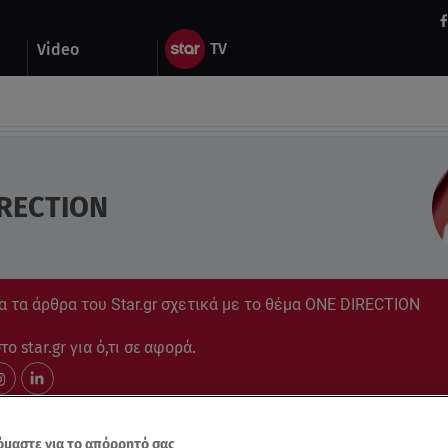
Video
RECTION
 τα άρθρα του Star.gr σχετικά με το θέμα ONE DIRECTION
ο star.gr για ό,τι σε αφορά.
μαστε για το απόρρητό σας