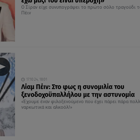
έχω μαζί του είναι υπέροχη»
Ο Σίραν είχε συνυπογράψει το πρώτο σόλο τραγούδι τ
Πέιν
17.10.24, 18:01
Λίαμ Πέιν: Στο φως η συνομιλία του
ξενοδοχοϋπαλλήλου με την αστυνομία
«Έχουμε έναν φιλοξενούμενο που έχει πάρει πάρα πολ
ναρκωτικά και αλκοόλ!»