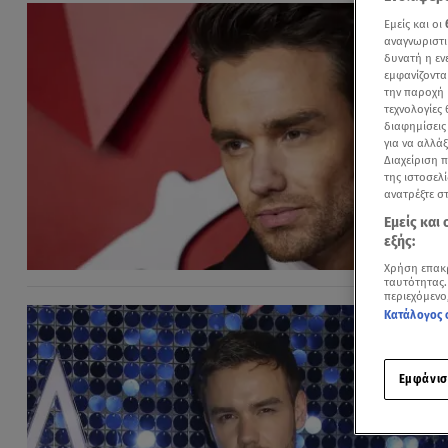
Εμείς και οι
αναγνωριστι
δυνατή η ε
εμφανίζοντα
την παροχή 
τεχνολογίες
διαφημίσεις
για να αλλά
Διαχείριση 
της ιστοσελί
ανατρέξτε σ
Εμείς και
εξής:
Χρήση επακ
ταυτότητας.
περιεχόμενο
Κατάλογος 
Εμφάνισ