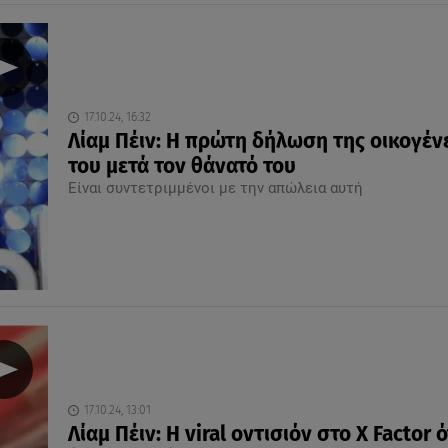
17.10.24, 16:32
Λίαμ Πέιν: Η πρώτη δήλωση της οικογέν
του μετά τον θάνατό του
Είναι συντετριμμένοι με την απώλεια αυτή
17.10.24, 13:01
Λίαμ Πέιν: Η viral οντισιόν στο X Factor 