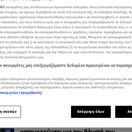
603
συνεργάτες μας αποθηκεύουμε προσωπικά δεδομένα, όπως δεδομένα περιήγησης
κά στοιχεία, και έχουμε πρόσβαση σε αυτά στη συσκευή σας. Αν επιλέξετε Αποδοχή, θ
νεργοποίηση τεχνολογιών παρακολούθησης προκειμένου να υποστηριχθούν οι σκοποί
ι παρακάτω, για τους οποίους εμείς και οι συνεργάτες μας επεξεργαζόμαστε τα δεδομέ
30.12.24, 13:03
υπηρεσιών. Αν επιλέξετε Απόρριψη όλων όλων ή αποσύρετε τη συγκατάθεσή σας, οι ε
Λίαμ Πέιν: Πέντε άτομα κατηγορούνται γ
 θα απενεργοποιηθούν. Αν απενεργοποιηθούν οι ιχνηλάτες, ορισμένο περιεχόμενο και κά
 που βλέπετε ενδέχεται να μην είναι τόσο σχετικές με εσάς. Μπορείτε να επανεμφανίσετ
θάνατο του ποπ σταρ
ξετε τις επιλογές σας ή να αποσύρετε τη συναίνεσή σας ανά πάσα στιγμή πατώντας τον
Υπό κράτηση οι υπάλληλοι του ξενοδοχείου που του
προτιμήσεων στο κάτω μέρος της ιστοσελίδας [ή το αιωρούμενο εικονίδιο στο κάτω α
έδωσαν κοκαΐνη
δας, εάν υπάρχει]. Οι επιλογές σας θα τεθούν σε ισχύ στον Ιστότοπος. Για περισσότερε
την Πολιτική Απορρήτου μας.
 οι συνεργάτες μας επεξεργαζόμαστε δεδομένα προκειμένου να παρασχ
ριβών δεδομένων γεωεντοπισμού. Ακριβής σάρωση χαρακτηριστικών συσκευής για αν
 Αποθήκευση ή/και πρόσβαση στα δεδομένα μιας συσκευής. Εξατομικευμένη διαφήμι
, μέτρηση διαφήμισης και περιεχομένου, έρευνα κοινού και ανάπτυξη υπηρεσιών.
συνεργατών (προμηθευτές)
η σκοπών
Απόρριψη όλων
Απ
10.12.24, 20:17
Λίαμ Πέιν: Δύο εργαζόμενοι στο ξενοδοχ