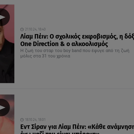
21.10.24, 18:40
Λίαμ Πέιν: Ο σχολικός εκφοβισμός, η δό
One Direction & ο αλκοολισμός
Η ζωή του σταρ του boy band που έφυγε από τη ζωή
μόλις στα 31 του χρόνια
18.10.24, 18:01
Εντ Σίραν για Λίαμ Πέιν: «Κάθε ανάμνησ