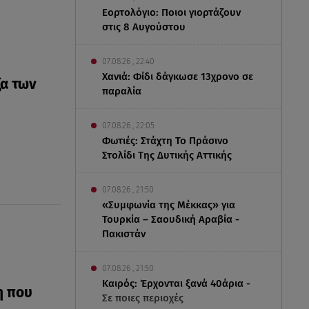
Εορτολόγιο: Ποιοι γιορτάζουν
στις 8 Αυγούστου
07.08.26 , 22:40
Χανιά: Φίδι δάγκωσε 13χρονο σε
ξα των
παραλία
07.08.26 , 22:05
Φωτιές: Στάχτη Το Πράσινο
Στολίδι Της Δυτικής Αττικής
07.08.26 , 21:50
«Συμφωνία της Μέκκας» για
Τουρκία – Σαουδική Αραβία -
Πακιστάν
07.08.26 , 21:50
Καιρός: Έρχονται ξανά 40άρια -
η που
Σε ποιες περιοχές