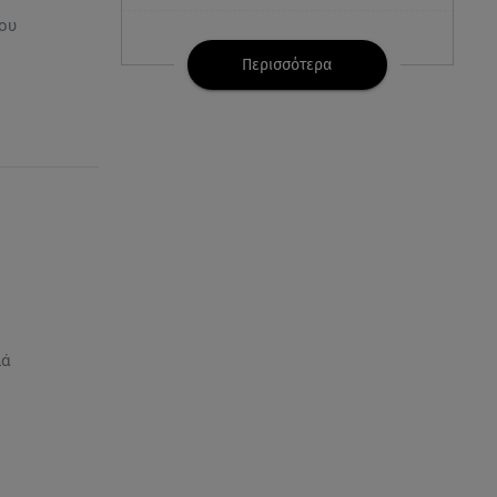
ου
07.08.26 , 21:32
Κρήτη: Τουρίστας ρωτούσε
Περισσότερα
πόσο να πληρώσει για να
ασελγήσει σε 10χρονη
07.08.26 , 21:17
Κλήρωση Eurojackpot
7/8/2026: Οι τυχεροί αριθμοί για
τα 32.000.000 ευρώ
07.08.26 , 21:03
Σε τρία επίπεδα οι παραβιάσεις
της Τουρκίας στο Αιγαίο
λά
07.08.26 , 21:00
MINI Aceman E: Τα αξεσουάρ για
περιπετειώδεις διαδρομές