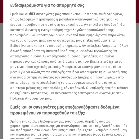
Ενδιαφερόμαστε για το απόρρητό σας
Εμείς και οι
603
συνεργάτες μας αποθηκεύουμε προσωπικά δεδομένα,
όπως δεδομένα περιήγησης ή μοναδικά αναγνωριστικά στοιχεία, και
έχουμε πρόσβαση σε αυτά στη συσκευή σας. Αν επιλέξετε Αποδοχή, θα
καταστεί δυνατή η ενεργοποίηση τεχνολογιών παρακολούθησης
προκειμένου να υποστηριχθούν οι σκοποί που εμφανίζονται παρακάτω,
για τους οποίους εμείς και οι συνεργάτες μας επεξεργαζόμαστε τα
δεδομένα με σκοπό την παροχή υπηρεσιών. Αν επιλέξετε Απόρριψη όλων
όλων ή αποσύρετε τη συγκατάθεσή σας, οι εν λόγω τεχνολογίες θα
απενεργοποιηθούν. Αν απενεργοποιηθούν οι ιχνηλάτες, ορισμένο
περιεχόμενο και κάποιες από τις διαφημίσεις που βλέπετε ενδέχεται να
μην είναι τόσο σχετικές με εσάς. Μπορείτε να επανεμφανίσετε αυτό το
μενού για να αλλάξετε τις επιλογές σας ή να αποσύρετε τη συναίνεσή σας
ανά πάσα στιγμή πατώντας τον σύνδεσμο Διαχείριση προτιμήσεων στο
κάτω μέρος της ιστοσελίδας [ή το αιωρούμενο εικονίδιο στο κάτω
αριστερό μέρος της ιστοσελίδας, εάν υπάρχει]. Οι επιλογές σας θα τεθούν
σε ισχύ στον Ιστότοπος. Για περισσότερες λεπτομέρειες ανατρέξτε στην
Πολιτική Απορρήτου μας.
Εμείς και οι συνεργάτες μας επεξεργαζόμαστε δεδομένα
28.08.19, 16:55
προκειμένου να παρασχεθούν τα εξής:
Ντοματοπόλεμος Στην Ισπανία
Χρήση επακριβών δεδομένων γεωεντοπισμού. Ακριβής σάρωση
χαρακτηριστικών συσκευής για αναγνώριση ταυτότητας. Αποθήκευση ή/
και πρόσβαση στα δεδομένα μιας συσκευής. Εξατομικευμένη διαφήμιση
και περιεχόμενο, μέτρηση διαφήμισης και περιεχομένου, έρευνα κοινού
και ανάπτυξη υπηρεσιών.