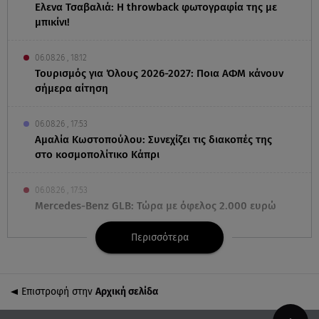
Ελενα Τσαβαλιά: Η throwback φωτογραφία της με
μπικίνι!
06.08.26 , 18:12
Τουρισμός για Όλους 2026-2027: Ποια ΑΦΜ κάνουν
σήμερα αίτηση
06.08.26 , 17:53
Αμαλία Κωστοπούλου: Συνεχίζει τις διακοπές της
στο κοσμοπολίτικο Κάπρι
06.08.26 , 17:53
Mercedes-Benz GLB: Τώρα με όφελος 2.000 ευρώ
Περισσότερα
06.08.26 , 17:43
Συμφωνία Ιράν – Ομάν για τα Στενά του Ορμούζ
Επιστροφή στην
Αρχική σελίδα
06.08.26 , 17:12
Μαρία Κορινθίου: «Έχω πατήσει φρένο» - Δηλώνει