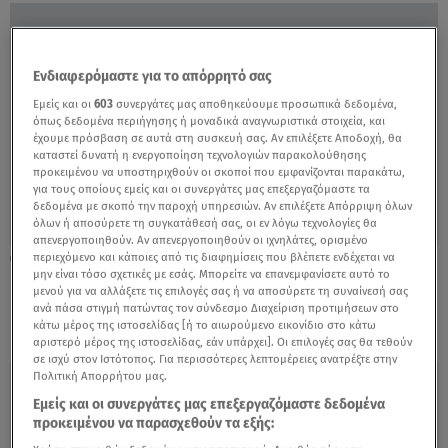
Ενδιαφερόμαστε για το απόρρητό σας
Εμείς και οι
603
συνεργάτες μας αποθηκεύουμε προσωπικά δεδομένα,
όπως δεδομένα περιήγησης ή μοναδικά αναγνωριστικά στοιχεία, και
έχουμε πρόσβαση σε αυτά στη συσκευή σας. Αν επιλέξετε Αποδοχή, θα
καταστεί δυνατή η ενεργοποίηση τεχνολογιών παρακολούθησης
προκειμένου να υποστηριχθούν οι σκοποί που εμφανίζονται παρακάτω,
για τους οποίους εμείς και οι συνεργάτες μας επεξεργαζόμαστε τα
δεδομένα με σκοπό την παροχή υπηρεσιών. Αν επιλέξετε Απόρριψη όλων
όλων ή αποσύρετε τη συγκατάθεσή σας, οι εν λόγω τεχνολογίες θα
απενεργοποιηθούν. Αν απενεργοποιηθούν οι ιχνηλάτες, ορισμένο
περιεχόμενο και κάποιες από τις διαφημίσεις που βλέπετε ενδέχεται να
30.07.21, 09:25
μην είναι τόσο σχετικές με εσάς. Μπορείτε να επανεμφανίσετε αυτό το
Επιχείρηση διάσωσης μετά από ναυάγιο
μενού για να αλλάξετε τις επιλογές σας ή να αποσύρετε τη συναίνεσή σας
κοντά στη Λέσβο - Τρεις αγνοούμενοι
ανά πάσα στιγμή πατώντας τον σύνδεσμο Διαχείριση προτιμήσεων στο
κάτω μέρος της ιστοσελίδας [ή το αιωρούμενο εικονίδιο στο κάτω
αριστερό μέρος της ιστοσελίδας, εάν υπάρχει]. Οι επιλογές σας θα τεθούν
σε ισχύ στον Ιστότοπος. Για περισσότερες λεπτομέρειες ανατρέξτε στην
Πολιτική Απορρήτου μας.
Εμείς και οι συνεργάτες μας επεξεργαζόμαστε δεδομένα
προκειμένου να παρασχεθούν τα εξής: