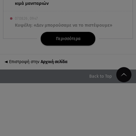
κιμά μανιταριών
07.08.26 , 09:47
Κυψέλη: «Δεν μπορούσαμε να το πιστέψουμε»
Περισσότερα
07.08.26 , 09:47
Πασίγνωστη influencer «έφυγε» από τη ζωή μετά
από μάχη με σπάνιο καρκίνο
Επιστροφή στην
Αρχική σελίδα
07.08.26 , 09:38
Στη φυλακή ο δήμαρχος Στυλίδας και άλλοι δύο
Back to Top
για τη φωτιά στη Βοιωτία
07.08.26 , 09:29
Ανδρομάχη: «Συγγνώμη. Δεν μπόρεσα να
ανταπεξέλθω»
07.08.26 , 09:23
Γουδή: Γυναίκα έπεσε από τον 5ο όροφο