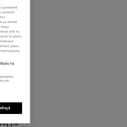
 ή μοναδικά
α καταστεί
 που
να με σκοπό
ν λόγω
ποιες από τις
ε αυτό το μενού
 σύνδεσμο
ριστερό μέρος
ην
ς λεπτομέρειες
εθούν τα
αγνώριση
ση και
οδοχή
νας για