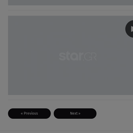
« Previous
Next »