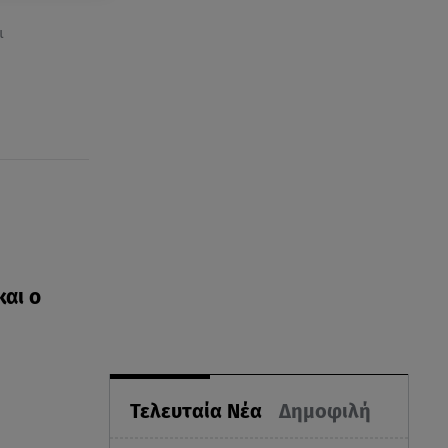
ι
αι ο
Τελευταία Νέα
Δημοφιλή