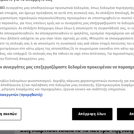
603
συνεργάτες μας αποθηκεύουμε προσωπικά δεδομένα, όπως δεδομένα περιήγησης
κά στοιχεία, και έχουμε πρόσβαση σε αυτά στη συσκευή σας. Αν επιλέξετε Αποδοχή, θ
νεργοποίηση τεχνολογιών παρακολούθησης προκειμένου να υποστηριχθούν οι σκοποί
ι παρακάτω, για τους οποίους εμείς και οι συνεργάτες μας επεξεργαζόμαστε τα δεδομέ
υπηρεσιών. Αν επιλέξετε Απόρριψη όλων όλων ή αποσύρετε τη συγκατάθεσή σας, οι ε
24.03.23, 13:40
 θα απενεργοποιηθούν. Αν απενεργοποιηθούν οι ιχνηλάτες, ορισμένο περιεχόμενο και κά
Απεργία ΜΜΜ στις 28 Μαρτίου - Πώς θα
 που βλέπετε ενδέχεται να μην είναι τόσο σχετικές με εσάς. Μπορείτε να επανεμφανίσετ
ξετε τις επιλογές σας ή να αποσύρετε τη συναίνεσή σας ανά πάσα στιγμή πατώντας τον
κινηθούν τα μέσα την 25η Μαρτίου
προτιμήσεων στο κάτω μέρος της ιστοσελίδας [ή το αιωρούμενο εικονίδιο στο κάτω α
Ποιοι σταθμοί του μετρό θα είναι κλειστοί αύριο για τ
δας, εάν υπάρχει]. Οι επιλογές σας θα τεθούν σε ισχύ στον Ιστότοπος. Για περισσότερε
παρέλαση
την Πολιτική Απορρήτου μας.
 οι συνεργάτες μας επεξεργαζόμαστε δεδομένα προκειμένου να παρασχ
ριβών δεδομένων γεωεντοπισμού. Ακριβής σάρωση χαρακτηριστικών συσκευής για αν
 Αποθήκευση ή/και πρόσβαση στα δεδομένα μιας συσκευής. Εξατομικευμένη διαφήμι
, μέτρηση διαφήμισης και περιεχομένου, έρευνα κοινού και ανάπτυξη υπηρεσιών.
συνεργατών (προμηθευτές)
η σκοπών
Απόρριψη όλων
Απ
24.03.23, 11:38
25η Μαρτίου: Κλειστό το κέντρο της Αθή