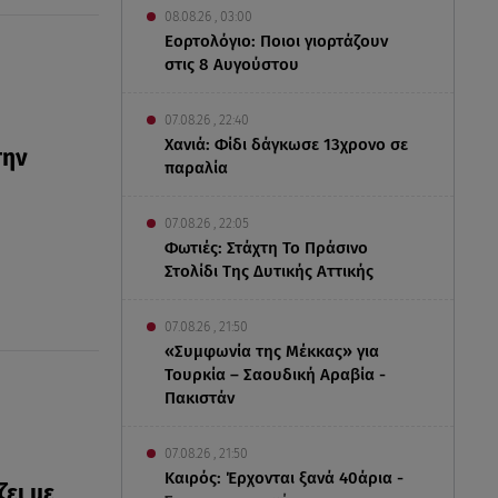
08.08.26 , 03:00
Εορτολόγιο: Ποιοι γιορτάζουν
στις 8 Αυγούστου
07.08.26 , 22:40
Χανιά: Φίδι δάγκωσε 13χρονο σε
την
παραλία
07.08.26 , 22:05
Φωτιές: Στάχτη Το Πράσινο
Στολίδι Της Δυτικής Αττικής
07.08.26 , 21:50
«Συμφωνία της Μέκκας» για
Τουρκία – Σαουδική Αραβία -
Πακιστάν
07.08.26 , 21:50
Καιρός: Έρχονται ξανά 40άρια -
ει με