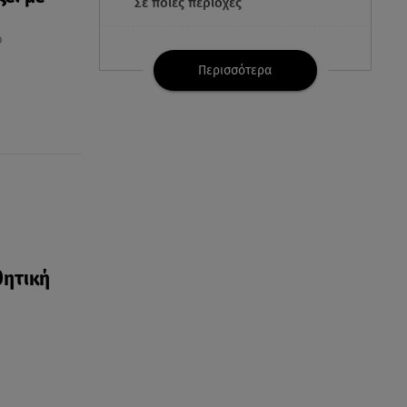
Σε ποιες περιοχές
ο
07.08.26 , 21:32
Κρήτη: Τουρίστας ρωτούσε
Περισσότερα
πόσο να πληρώσει για να
ασελγήσει σε 10χρονη
07.08.26 , 21:17
Κλήρωση Eurojackpot
7/8/2026: Οι τυχεροί αριθμοί για
τα 32.000.000 ευρώ
07.08.26 , 21:03
Σε τρία επίπεδα οι παραβιάσεις
θητική
της Τουρκίας στο Αιγαίο
07.08.26 , 21:00
MINI Aceman E: Τα αξεσουάρ για
περιπετειώδεις διαδρομές