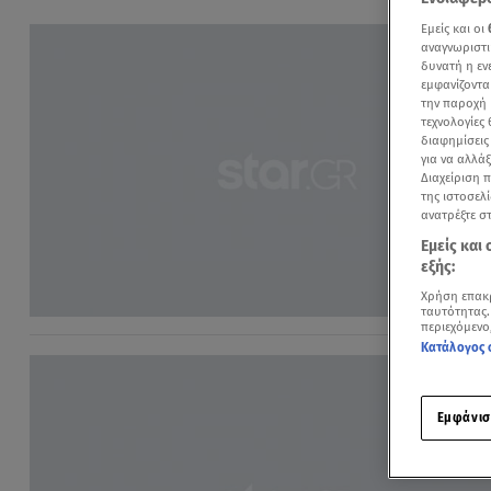
Εμείς και οι
αναγνωριστι
δυνατή η ε
εμφανίζοντα
την παροχή 
τεχνολογίες
διαφημίσεις
για να αλλά
Διαχείριση 
της ιστοσελί
ανατρέξτε σ
Εμείς και
εξής:
Χρήση επακ
ταυτότητας.
περιεχόμενο
Κατάλογος 
Εμφάνισ