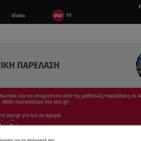
Video
ΙΚΗ ΠΑΡΕΛΑΣΗ
ελευταία νέα και στιγμιότυπα από της μαθητικές παρελάσεις σε Α
 Μάθε περισσότερα στο star.gr!
ο star.gr για ό,τι σε αφορά.
μαστε για το απόρρητό σας