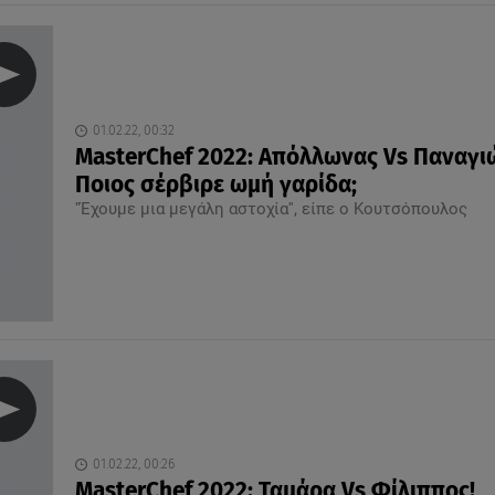
01.02.22, 00:32
MasterChef 2022: Απόλλωνας Vs Παναγι
Ποιος σέρβιρε ωμή γαρίδα;
''Έχουμε μια μεγάλη αστοχία'', είπε ο Κουτσόπουλος
01.02.22, 00:26
MasterChef 2022: Ταμάρα Vs Φίλιππος!