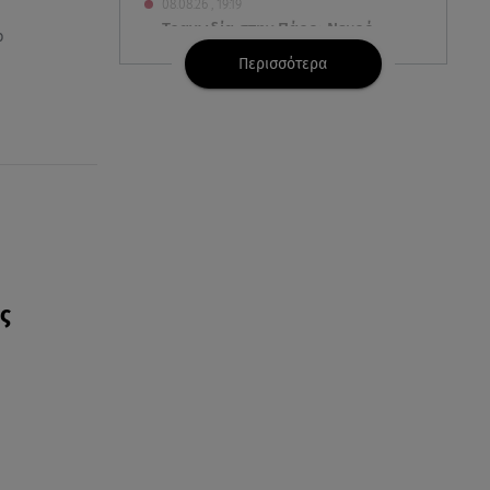
08.08.26 , 19:19
Τραγωδία στην Πάρο: Νεκρό
p
4χρονο παιδί σε πισίνα
Περισσότερα
08.08.26 , 18:51
BYD: Στην 91η θέση της λίστας
Fortune Global 500 για το 2026
08.08.26 , 17:45
Εριέττα Κούρκουλου: Η
συγκινητική ανάρτηση για τα
33α γενέθλιά της
ς
08.08.26 , 17:44
Νεκρή μεγαλόσωμη αρκούδα
στην Καστοριά, πιθανόν από
πυροβολισμό
08.08.26 , 17:32
Τζο Μπάιντεν: Ο καρκίνος έχει