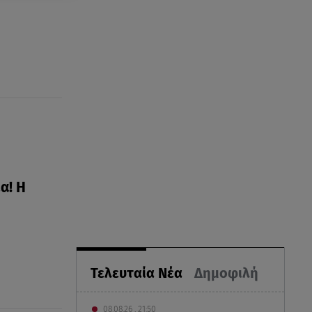
α! Η
Τελευταία Νέα
Δημοφιλή
08.08.26 , 21:50