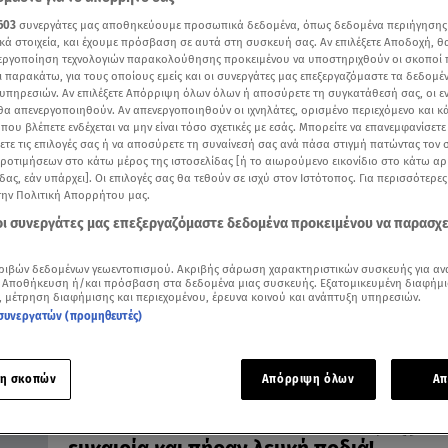
603
συνεργάτες μας αποθηκεύουμε προσωπικά δεδομένα, όπως δεδομένα περιήγησης
κά στοιχεία, και έχουμε πρόσβαση σε αυτά στη συσκευή σας. Αν επιλέξετε Αποδοχή, θ
νεργοποίηση τεχνολογιών παρακολούθησης προκειμένου να υποστηριχθούν οι σκοποί
ι παρακάτω, για τους οποίους εμείς και οι συνεργάτες μας επεξεργαζόμαστε τα δεδομέ
υπηρεσιών. Αν επιλέξετε Απόρριψη όλων όλων ή αποσύρετε τη συγκατάθεσή σας, οι ε
07.02.22, 11:04
 θα απενεργοποιηθούν. Αν απενεργοποιηθούν οι ιχνηλάτες, ορισμένο περιεχόμενο και κά
MasterChef 2022: 'Ένα βήμα πριν το σπίτ
 που βλέπετε ενδέχεται να μην είναι τόσο σχετικές με εσάς. Μπορείτε να επανεμφανίσετ
τελική 24άδα
ξετε τις επιλογές σας ή να αποσύρετε τη συναίνεσή σας ανά πάσα στιγμή πατώντας τον
προτιμήσεων στο κάτω μέρος της ιστοσελίδας [ή το αιωρούμενο εικονίδιο στο κάτω α
Τι θα γίνει στο bootcamp του MasterChef στις 7/2/22
δας, εάν υπάρχει]. Οι επιλογές σας θα τεθούν σε ισχύ στον Ιστότοπος. Για περισσότερε
την Πολιτική Απορρήτου μας.
 οι συνεργάτες μας επεξεργαζόμαστε δεδομένα προκειμένου να παρασχ
ριβών δεδομένων γεωεντοπισμού. Ακριβής σάρωση χαρακτηριστικών συσκευής για αν
 Αποθήκευση ή/και πρόσβαση στα δεδομένα μιας συσκευής. Εξατομικευμένη διαφήμι
, μέτρηση διαφήμισης και περιεχομένου, έρευνα κοινού και ανάπτυξη υπηρεσιών.
συνεργατών (προμηθευτές)
η σκοπών
Απόρριψη όλων
Απ
02.02.22, 00:08
MasterChef 2022: Αυτοί οι παίκτες είχαν 