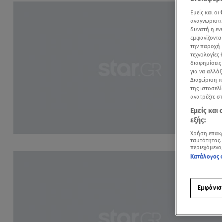
Εμείς και οι
αναγνωριστι
δυνατή η ε
εμφανίζοντα
την παροχή 
τεχνολογίες
διαφημίσεις
για να αλλά
Διαχείριση 
της ιστοσελί
ανατρέξτε σ
Εμείς και
εξής:
Χρήση επακ
ταυτότητας.
περιεχόμενο
Κατάλογος 
Εμφάνισ