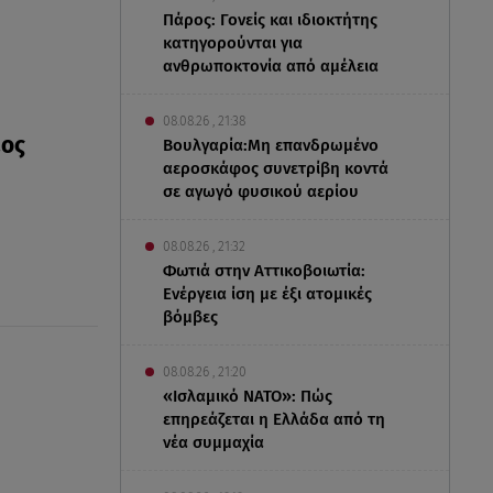
Πάρος: Γονείς και ιδιοκτήτης
κατηγορούνται για
ανθρωποκτονία από αμέλεια
08.08.26 , 21:38
ιος
Βουλγαρία:Μη επανδρωμένο
αεροσκάφος συνετρίβη κοντά
σε αγωγό φυσικού αερίου
08.08.26 , 21:32
Φωτιά στην Αττικοβοιωτία:
Ενέργεια ίση με έξι ατομικές
βόμβες
08.08.26 , 21:20
«Ισλαμικό ΝΑΤΟ»: Πώς
επηρεάζεται η Ελλάδα από τη
νέα συμμαχία