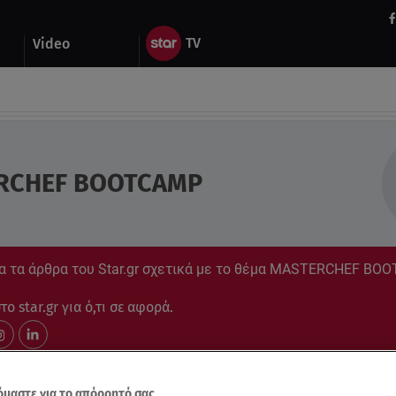
Video
RCHEF BOOTCAMP
α τα άρθρα του Star.gr σχετικά με το θέμα MASTERCHEF BO
ο star.gr για ό,τι σε αφορά.
μαστε για το απόρρητό σας