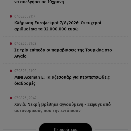
να ασελγήσει σε 10χρονη
07.08.26 , 21:17
Κλήρωση Eurojackpot 7/8/2026: Οι τυχεροί
αριθμοί για τα 32.000.000 ευρώ
07.08.26 , 21:03
Σε τρία επίπεδα οι παραβιάσεις της Τουρκίας στο
Αιγαίο
07.08.26 , 21:00
MINI Aceman E: Τα αξεσουάρ για περιπετειώδεις
διαδρομές
07.08.26 , 20:47
Χανιά: Νεκρή βρέθηκε αγνοούμενη - Ξέφυγε από
αστυνομικούς που την εντόπισαν
07.08.26 , 20:18
Περισσότερα