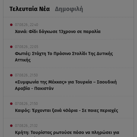
Τελευταία Νέα
Δημοφιλή
07.08.26 , 22:40
Χανιά: Φίδι δάγκωσε 13χρονο σε παραλία
07.08.26 , 22:05
Φωτιές: Στάχτη Το Πράσινο Στολίδι Της Δυτικής
Αττικής
07.08.26 , 21:50
«Συμφωνία της Μέκκας» για Τουρκία – Σαουδική
Αραβία - Πακιστάν
07.08.26 , 21:50
Καιρός: Έρχονται ξανά 40άρια - Σε ποιες περιοχές
07.08.26 , 21:32
Κρήτη: Τουρίστας ρωτούσε πόσο να πληρώσει για