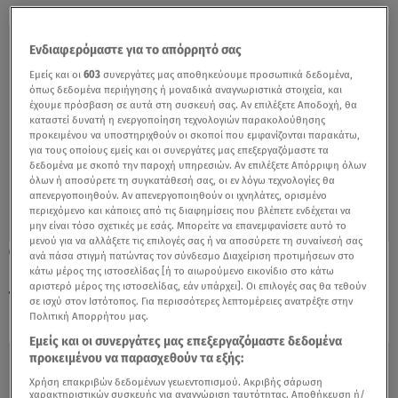
Ενδιαφερόμαστε για το απόρρητό σας
Εμείς και οι
603
συνεργάτες μας αποθηκεύουμε προσωπικά δεδομένα,
όπως δεδομένα περιήγησης ή μοναδικά αναγνωριστικά στοιχεία, και
έχουμε πρόσβαση σε αυτά στη συσκευή σας. Αν επιλέξετε Αποδοχή, θα
καταστεί δυνατή η ενεργοποίηση τεχνολογιών παρακολούθησης
προκειμένου να υποστηριχθούν οι σκοποί που εμφανίζονται παρακάτω,
για τους οποίους εμείς και οι συνεργάτες μας επεξεργαζόμαστε τα
δεδομένα με σκοπό την παροχή υπηρεσιών. Αν επιλέξετε Απόρριψη όλων
όλων ή αποσύρετε τη συγκατάθεσή σας, οι εν λόγω τεχνολογίες θα
απενεργοποιηθούν. Αν απενεργοποιηθούν οι ιχνηλάτες, ορισμένο
περιεχόμενο και κάποιες από τις διαφημίσεις που βλέπετε ενδέχεται να
μην είναι τόσο σχετικές με εσάς. Μπορείτε να επανεμφανίσετε αυτό το
μενού για να αλλάξετε τις επιλογές σας ή να αποσύρετε τη συναίνεσή σας
05.07.23, 17:17
ανά πάσα στιγμή πατώντας τον σύνδεσμο Διαχείριση προτιμήσεων στο
Ιταλία: «Δεν ήξερα ότι είναι μνημείο» λέει ο
κάτω μέρος της ιστοσελίδας [ή το αιωρούμενο εικονίδιο στο κάτω
αριστερό μέρος της ιστοσελίδας, εάν υπάρχει]. Οι επιλογές σας θα τεθούν
τουρίστας για το Κολοσσαίο
σε ισχύ στον Ιστότοπος. Για περισσότερες λεπτομέρειες ανατρέξτε στην
Πολιτική Απορρήτου μας.
Εμείς και οι συνεργάτες μας επεξεργαζόμαστε δεδομένα
προκειμένου να παρασχεθούν τα εξής:
Χρήση επακριβών δεδομένων γεωεντοπισμού. Ακριβής σάρωση
χαρακτηριστικών συσκευής για αναγνώριση ταυτότητας. Αποθήκευση ή/