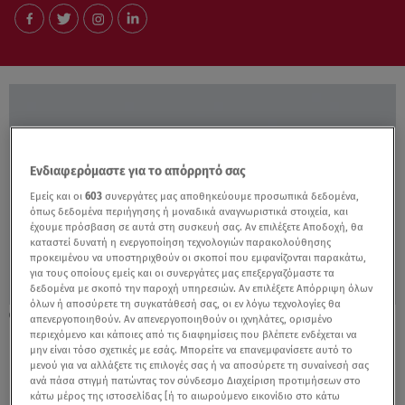
Ενδιαφερόμαστε για το απόρρητό σας
Εμείς και οι
603
συνεργάτες μας αποθηκεύουμε προσωπικά δεδομένα,
όπως δεδομένα περιήγησης ή μοναδικά αναγνωριστικά στοιχεία, και
έχουμε πρόσβαση σε αυτά στη συσκευή σας. Αν επιλέξετε Αποδοχή, θα
καταστεί δυνατή η ενεργοποίηση τεχνολογιών παρακολούθησης
προκειμένου να υποστηριχθούν οι σκοποί που εμφανίζονται παρακάτω,
για τους οποίους εμείς και οι συνεργάτες μας επεξεργαζόμαστε τα
δεδομένα με σκοπό την παροχή υπηρεσιών. Αν επιλέξετε Απόρριψη όλων
όλων ή αποσύρετε τη συγκατάθεσή σας, οι εν λόγω τεχνολογίες θα
03.03.17, 19:16
απενεργοποιηθούν. Αν απενεργοποιηθούν οι ιχνηλάτες, ορισμένο
Παυλόπουλος σε Καζνέβ: Καθοριστικός ο
περιεχόμενο και κάποιες από τις διαφημίσεις που βλέπετε ενδέχεται να
μην είναι τόσο σχετικές με εσάς. Μπορείτε να επανεμφανίσετε αυτό το
ρόλος της Γαλλίας για τη συνοχή της
μενού για να αλλάξετε τις επιλογές σας ή να αποσύρετε τη συναίνεσή σας
Ευρώπης
ανά πάσα στιγμή πατώντας τον σύνδεσμο Διαχείριση προτιμήσεων στο
κάτω μέρος της ιστοσελίδας [ή το αιωρούμενο εικονίδιο στο κάτω