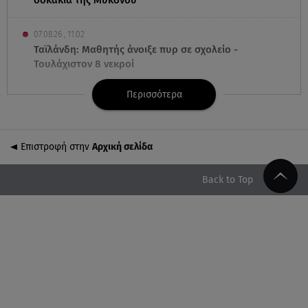
σοκάκια της Μυκόνου
07.08.26 , 11:02
Ταϊλάνδη: Μαθητής άνοιξε πυρ σε σχολείο -
Τουλάχιστον 8 νεκροί
Περισσότερα
07.08.26 , 10:50
Μαρία Μενούνος: Τα στιγμιότυπα με ελληνικό
άρωμα και ο απολογισμός
Επιστροφή στην
Αρχική σελίδα
07.08.26 , 10:24
Σέρρες: Νεκροί μητέρα και γιος σε τροχαίο - Βίντεο
Back to Top
ντοκούμεντο
07.08.26 , 10:17
Έξαλλη με θαμώνα η Ιουλία Καλλιμάνη: «Εσένα σ’
αρέσει αυτό;»
07.08.26 , 10:05
DS N°7 ÉLYSÉE: Για τον πρόεδρο της Γαλλικής