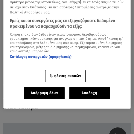
αριστερό μέρος της ιστοσελίδας, εάν υπάρχει]. Οι επιλογές σας θα τεθούν
σε ισχύ στον Ιστότοπος. Για περισσότερες λεπτομέρειες ανατρέξτε στην
Πολιτική Απορρήτου μας.
Εμείς και οι συνεργάτες μας επεξεργαζόμαστε δεδομένα
προκειμένου να παρασχεθούν τα εξής:
Χρήση επακριβών δεδομένων γεωεντοπισμού. Ακριβής σάρωση
χαρακτηριστικών συσκευής για αναγνώριση ταυτότητας. Αποθήκευση ή/
και πρόσβαση στα δεδομένα μιας συσκευής. Εξατομικευμένη διαφήμιση
και περιεχόμενο, μέτρηση διαφήμισης και περιεχομένου, έρευνα κοινού
και ανάπτυξη υπηρεσιών.
Κατάλογος συνεργατών (προμηθευτές)
Εμφάνιση σκοπών
03.03.17, 15:27
Ελλάς-Γαλλία, συμμαχία! «Θα είμαστε
Απόρριψη όλων
Αποδοχή
πάντα στο πλευρό σας» είπε ο Καζνέβ
στον Τσίπρα