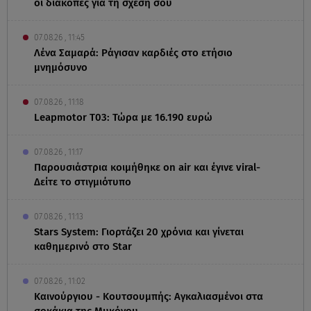
οι διακοπές για τη σχέση σου
07.08.26 , 11:45
Λένα Σαμαρά: Ράγισαν καρδιές στο ετήσιο
μνημόσυνο
07.08.26 , 11:18
Leapmotor T03: Τώρα με 16.190 ευρώ
07.08.26 , 11:17
Παρουσιάστρια κοιμήθηκε on air και έγινε viral-
Δείτε το στιγμιότυπο
07.08.26 , 11:13
Stars System: Γιορτάζει 20 χρόνια και γίνεται
καθημερινό στο Star
07.08.26 , 11:02
Καινούργιου - Κουτσουμπής: Αγκαλιασμένοι στα