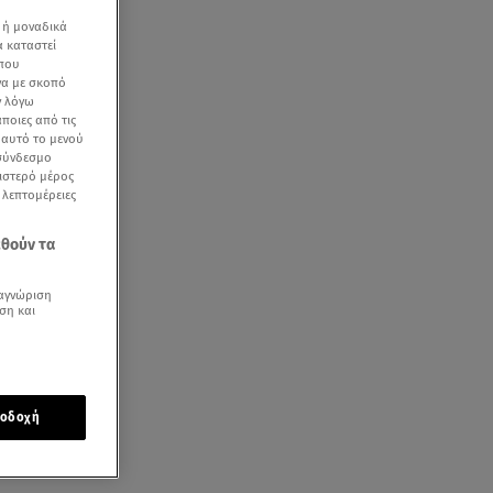
 ή μοναδικά
α καταστεί
 που
να με σκοπό
ν λόγω
ποιες από τις
ε αυτό το μενού
 σύνδεσμο
ριστερό μέρος
ς λεπτομέρειες
εθούν τα
αγνώριση
ση και
οδοχή
 από