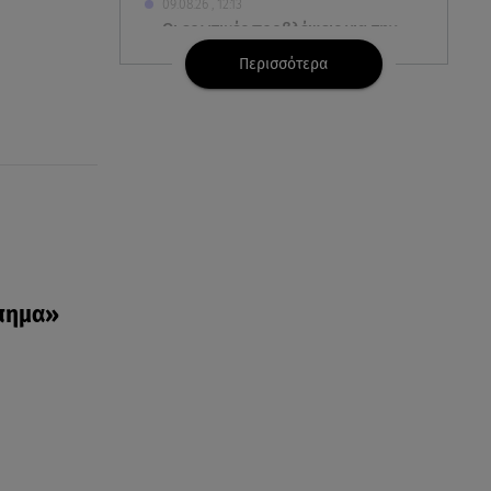
09.08.26 , 12:13
Οι ερωτικές προβλέψεις για την
εβδομάδα 10/08/2026 -
Περισσότερα
16/08/2026
09.08.26 , 12:00
Πώς να αποσυνδεθείς
(ρεαλιστικά) από το άγχος στις
διακοπές
09.08.26 , 11:55
Διακοπές στην Κρήτη κάνει ο
πρωθυπουργός
ύπημα»
09.08.26 , 11:48
Αλεξάνδρα Νίκα: Είναι
περήφανη για την αδερφή της
Νταίζη - Η ανάρτηση
09.08.26 , 11:38