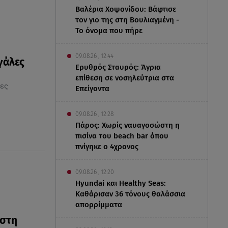
Βαλέρια Χοψονίδου: Βάφτισε
τον γιο της στη Βουλιαγμένη -
Το όνομα που πήρε
09.08.26 , 12:44
γάλες
Ερυθρός Σταυρός: Άγρια
επίθεση σε νοσηλεύτρια στα
δες
Επείγοντα
09.08.26 , 12:28
Πάρος: Χωρίς ναυαγοσώστη η
πισίνα του beach bar όπου
πνίγηκε ο 4χρονος
09.08.26 , 12:20
Hyundai και Healthy Seas:
Καθάρισαν 36 τόνους θαλάσσια
απορρίμματα
 στη