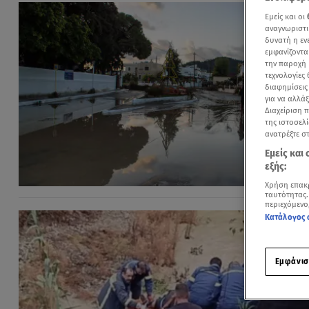
Εμείς και οι
αναγνωριστι
δυνατή η ε
εμφανίζοντα
την παροχή 
τεχνολογίες
διαφημίσεις
για να αλλά
Διαχείριση 
της ιστοσελί
ανατρέξτε σ
Εμείς και
εξής:
Χρήση επακ
ταυτότητας.
περιεχόμενο
Κατάλογος 
Εμφάνισ