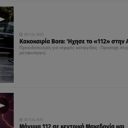
30.11.24, 18:03
Kακοκαιρία Bora: 'Ηχησε το «112» στην 
Προειδοποίηση για ισχυρές καταιγίδες - Προσοχή στι
μετακινήσεις
30.11.24, 16:15
Μήνυμα 112 σε κεντρική Μακεδονία και