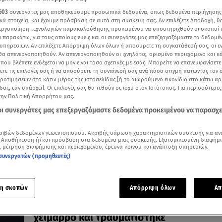
603
συνεργάτες μας αποθηκεύουμε προσωπικά δεδομένα, όπως δεδομένα περιήγησης
κά στοιχεία, και έχουμε πρόσβαση σε αυτά στη συσκευή σας. Αν επιλέξετε Αποδοχή, θ
νεργοποίηση τεχνολογιών παρακολούθησης προκειμένου να υποστηριχθούν οι σκοποί
ι παρακάτω, για τους οποίους εμείς και οι συνεργάτες μας επεξεργαζόμαστε τα δεδομέ
υπηρεσιών. Αν επιλέξετε Απόρριψη όλων όλων ή αποσύρετε τη συγκατάθεσή σας, οι ε
01.12.24, 20:18
 θα απενεργοποιηθούν. Αν απενεργοποιηθούν οι ιχνηλάτες, ορισμένο περιεχόμενο και κά
Λήμνος: Μήνυμα 112 για απαγόρευση
 που βλέπετε ενδέχεται να μην είναι τόσο σχετικές με εσάς. Μπορείτε να επανεμφανίσετ
κυκλοφορίας με οχήματα
ξετε τις επιλογές σας ή να αποσύρετε τη συναίνεσή σας ανά πάσα στιγμή πατώντας τον
προτιμήσεων στο κάτω μέρος της ιστοσελίδας [ή το αιωρούμενο εικονίδιο στο κάτω α
Μέχρι το μεσημέρι της Δευτέρας
δας, εάν υπάρχει]. Οι επιλογές σας θα τεθούν σε ισχύ στον Ιστότοπος. Για περισσότερε
την Πολιτική Απορρήτου μας.
 οι συνεργάτες μας επεξεργαζόμαστε δεδομένα προκειμένου να παρασχ
ριβών δεδομένων γεωεντοπισμού. Ακριβής σάρωση χαρακτηριστικών συσκευής για αν
 Αποθήκευση ή/και πρόσβαση στα δεδομένα μιας συσκευής. Εξατομικευμένη διαφήμι
, μέτρηση διαφήμισης και περιεχομένου, έρευνα κοινού και ανάπτυξη υπηρεσιών.
συνεργατών (προμηθευτές)
η σκοπών
Απόρριψη όλων
Απ
01.12.24, 19:20
Αιτωλοακαρνανία: Άνδρας παρασύρθηκε
χείμαρρο και τραυματίστηκε