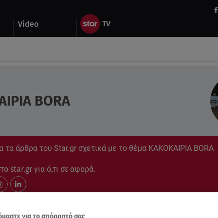
Video
ΑΙΡΙΑ BORA
α τα άρθρα του Star.gr σχετικά με το θέμα ΚΑΚΟΚΑΙΡΙΑ BORA
ο star.gr για ό,τι σε αφορά.
μαστε για το απόρρητό σας