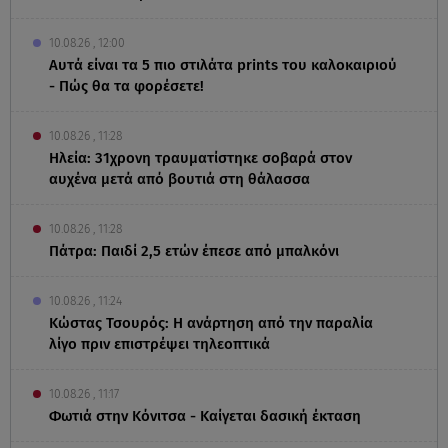
10.08.26 , 12:00
Αυτά είναι τα 5 πιο στιλάτα prints του καλοκαιριού
- Πώς θα τα φορέσετε!
10.08.26 , 11:28
Ηλεία: 31χρονη τραυματίστηκε σοβαρά στον
αυχένα μετά από βουτιά στη θάλασσα
10.08.26 , 11:28
Πάτρα: Παιδί 2,5 ετών έπεσε από μπαλκόνι
10.08.26 , 11:24
Κώστας Τσουρός: Η ανάρτηση από την παραλία
λίγο πριν επιστρέψει τηλεοπτικά
10.08.26 , 11:17
Φωτιά στην Κόνιτσα - Καίγεται δασική έκταση