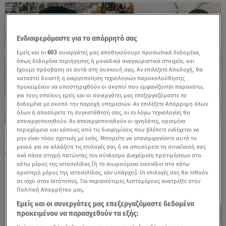
Ενδιαφερόμαστε για το απόρρητό σας
Εμείς και οι
603
συνεργάτες μας αποθηκεύουμε προσωπικά δεδομένα,
όπως δεδομένα περιήγησης ή μοναδικά αναγνωριστικά στοιχεία, και
έχουμε πρόσβαση σε αυτά στη συσκευή σας. Αν επιλέξετε Αποδοχή, θα
καταστεί δυνατή η ενεργοποίηση τεχνολογιών παρακολούθησης
προκειμένου να υποστηριχθούν οι σκοποί που εμφανίζονται παρακάτω,
για τους οποίους εμείς και οι συνεργάτες μας επεξεργαζόμαστε τα
δεδομένα με σκοπό την παροχή υπηρεσιών. Αν επιλέξετε Απόρριψη όλων
όλων ή αποσύρετε τη συγκατάθεσή σας, οι εν λόγω τεχνολογίες θα
απενεργοποιηθούν. Αν απενεργοποιηθούν οι ιχνηλάτες, ορισμένο
περιεχόμενο και κάποιες από τις διαφημίσεις που βλέπετε ενδέχεται να
30.09.25, 10:51
μην είναι τόσο σχετικές με εσάς. Μπορείτε να επανεμφανίσετε αυτό το
Κίμωνας Κουρής για τη γέννηση του γιου
μενού για να αλλάξετε τις επιλογές σας ή να αποσύρετε τη συναίνεσή σας
του: «Πολύ πρωτόγνωρο συναίσθημα»
ανά πάσα στιγμή πατώντας τον σύνδεσμο Διαχείριση προτιμήσεων στο
κάτω μέρος της ιστοσελίδας [ή το αιωρούμενο εικονίδιο στο κάτω
αριστερό μέρος της ιστοσελίδας, εάν υπάρχει]. Οι επιλογές σας θα τεθούν
σε ισχύ στον Ιστότοπος. Για περισσότερες λεπτομέρειες ανατρέξτε στην
Πολιτική Απορρήτου μας.
Εμείς και οι συνεργάτες μας επεξεργαζόμαστε δεδομένα
προκειμένου να παρασχεθούν τα εξής: