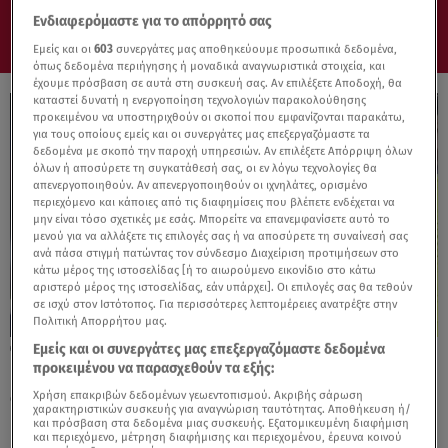
Ενδιαφερόμαστε για το απόρρητό σας
Εμείς και οι
603
συνεργάτες μας αποθηκεύουμε προσωπικά δεδομένα,
όπως δεδομένα περιήγησης ή μοναδικά αναγνωριστικά στοιχεία, και
έχουμε πρόσβαση σε αυτά στη συσκευή σας. Αν επιλέξετε Αποδοχή, θα
καταστεί δυνατή η ενεργοποίηση τεχνολογιών παρακολούθησης
προκειμένου να υποστηριχθούν οι σκοποί που εμφανίζονται παρακάτω,
για τους οποίους εμείς και οι συνεργάτες μας επεξεργαζόμαστε τα
δεδομένα με σκοπό την παροχή υπηρεσιών. Αν επιλέξετε Απόρριψη όλων
όλων ή αποσύρετε τη συγκατάθεσή σας, οι εν λόγω τεχνολογίες θα
απενεργοποιηθούν. Αν απενεργοποιηθούν οι ιχνηλάτες, ορισμένο
περιεχόμενο και κάποιες από τις διαφημίσεις που βλέπετε ενδέχεται να
μην είναι τόσο σχετικές με εσάς. Μπορείτε να επανεμφανίσετε αυτό το
μενού για να αλλάξετε τις επιλογές σας ή να αποσύρετε τη συναίνεσή σας
ανά πάσα στιγμή πατώντας τον σύνδεσμο Διαχείριση προτιμήσεων στο
κάτω μέρος της ιστοσελίδας [ή το αιωρούμενο εικονίδιο στο κάτω
αριστερό μέρος της ιστοσελίδας, εάν υπάρχει]. Οι επιλογές σας θα τεθούν
σε ισχύ στον Ιστότοπος. Για περισσότερες λεπτομέρειες ανατρέξτε στην
Πολιτική Απορρήτου μας.
Εμείς και οι συνεργάτες μας επεξεργαζόμαστε δεδομένα
06.01.24, 17:31
προκειμένου να παρασχεθούν τα εξής:
Νέο σενάριο από Γαλλία - «Θέλει τον Σαλάχ
ο Ολυμπιακός»
Χρήση επακριβών δεδομένων γεωεντοπισμού. Ακριβής σάρωση
χαρακτηριστικών συσκευής για αναγνώριση ταυτότητας. Αποθήκευση ή/
και πρόσβαση στα δεδομένα μιας συσκευής. Εξατομικευμένη διαφήμιση
και περιεχόμενο, μέτρηση διαφήμισης και περιεχομένου, έρευνα κοινού