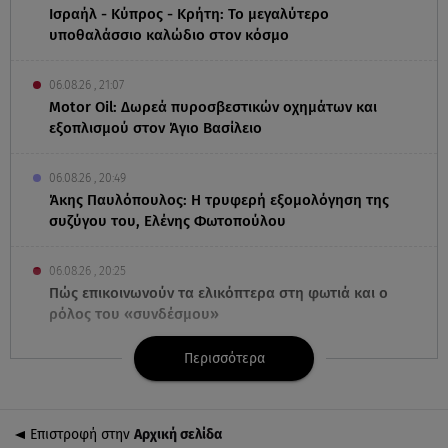
Ισραήλ - Κύπρος - Κρήτη: Το μεγαλύτερο
υποθαλάσσιο καλώδιο στον κόσμο
06.08.26 , 21:07
Motor Oil: Δωρεά πυροσβεστικών οχημάτων και
εξοπλισμού στον Άγιο Βασίλειο
06.08.26 , 20:49
Άκης Παυλόπουλος: Η τρυφερή εξομολόγηση της
συζύγου του, Ελένης Φωτοπούλου
06.08.26 , 20:25
Πώς επικοινωνούν τα ελικόπτερα στη φωτιά και ο
ρόλος του «συνδέσμου»
Περισσότερα
06.08.26 , 20:16
Αθηνά Οικονομάκου από την Μπόρα Μπόρα:
«Έσκασε όλη η κούραση του χειμώνα»
Επιστροφή στην
Αρχική σελίδα