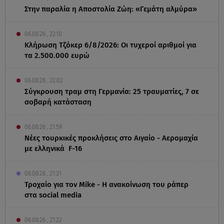
Στην παραλία η Αποστολία Ζώη: «Γεμάτη αλμύρα»
06.08.26 , 22:10
Κλήρωση Τζόκερ 6/8/2026: Οι τυχεροί αριθμοί για
τα 2.500.000 ευρώ
06.08.26 , 22:02
Σύγκρουση τραμ στη Γερμανία: 25 τραυματίες, 7 σε
σοβαρή κατάσταση
06.08.26 , 21:59
Νέες τουρκικές προκλήσεις στο Αιγαίο - Αερομαχία
με ελληνικά F-16
06.08.26 , 21:31
Τροχαίο για τον Mike - Η ανακοίνωση του ράπερ
στα social media
06.08.26 , 21:22