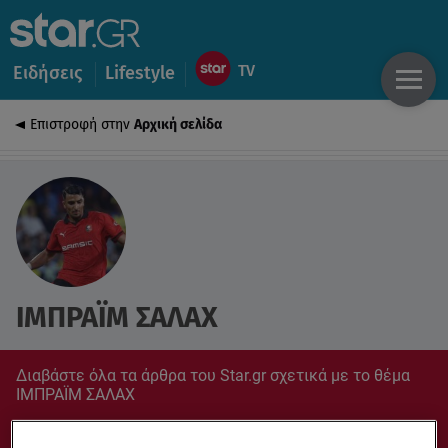
Ειδήσεις
Lifestyle
Επιστροφή στην
Αρχική σελίδα
ΙΜΠΡΑΪΜ ΣΑΛΑΧ
Διαβάστε όλα τα άρθρα του Star.gr σχετικά με το θέμα
ΙΜΠΡΑΪΜ ΣΑΛΑΧ
Συντονίσου στο star.gr για ό,τι σε αφορά.