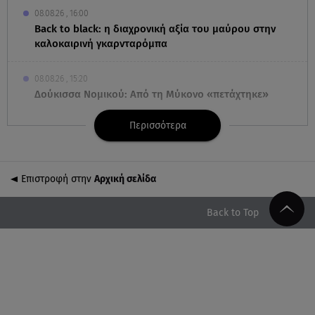
08.08.26 , 16:00
Back to black: η διαχρονική αξία του μαύρου στην
καλοκαιρινή γκαρνταρόμπα
08.08.26 , 15:20
Δούκισσα Νομικού: Από τη Μύκονο «πετάχτηκε»
στη Γαλλική Πολυνησία!
Περισσότερα
08.08.26 , 15:01
Λυκαβηττός: Σε 57χρονη γυναίκα ανήκει η σορός
που βρέθηκε σε σπηλιά
Επιστροφή στην
Αρχική σελίδα
08.08.26 , 14:50
Back to Top
Κατερίνα Καινούργιου: Η Πάρος και το cool
φορμάκι της κορούλας της!
08.08.26 , 14:25
Καιρός: Σε πορτοκαλί συναγερμό η χώρα για
φωτιές τα επόμενα 24ωρα