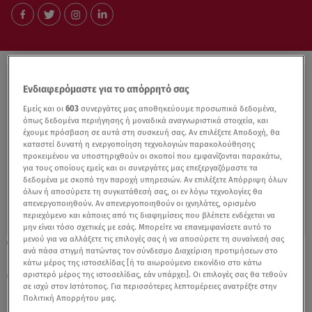
Ενδιαφερόμαστε για το απόρρητό σας
Εμείς και οι
603
συνεργάτες μας αποθηκεύουμε προσωπικά δεδομένα,
όπως δεδομένα περιήγησης ή μοναδικά αναγνωριστικά στοιχεία, και
έχουμε πρόσβαση σε αυτά στη συσκευή σας. Αν επιλέξετε Αποδοχή, θα
καταστεί δυνατή η ενεργοποίηση τεχνολογιών παρακολούθησης
προκειμένου να υποστηριχθούν οι σκοποί που εμφανίζονται παρακάτω,
για τους οποίους εμείς και οι συνεργάτες μας επεξεργαζόμαστε τα
δεδομένα με σκοπό την παροχή υπηρεσιών. Αν επιλέξετε Απόρριψη όλων
όλων ή αποσύρετε τη συγκατάθεσή σας, οι εν λόγω τεχνολογίες θα
απενεργοποιηθούν. Αν απενεργοποιηθούν οι ιχνηλάτες, ορισμένο
περιεχόμενο και κάποιες από τις διαφημίσεις που βλέπετε ενδέχεται να
μην είναι τόσο σχετικές με εσάς. Μπορείτε να επανεμφανίσετε αυτό το
μενού για να αλλάξετε τις επιλογές σας ή να αποσύρετε τη συναίνεσή σας
13.11.21, 18:29
ανά πάσα στιγμή πατώντας τον σύνδεσμο Διαχείριση προτιμήσεων στο
Η Γυναίκα της Πάτρας - Επιστρέφει
κάτω μέρος της ιστοσελίδας [ή το αιωρούμενο εικονίδιο στο κάτω
θεατρικά με την Ελένη Κοκκίδου
αριστερό μέρος της ιστοσελίδας, εάν υπάρχει]. Οι επιλογές σας θα τεθούν
σε ισχύ στον Ιστότοπος. Για περισσότερες λεπτομέρειες ανατρέξτε στην
Πολιτική Απορρήτου μας.