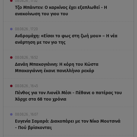
08.08.26 , 17:32
Τζο Μπάιντεν: Ο καρκίνος έχει εξαπλωθεί - Η
ανακοίνωση του γιου του
08.08.26 , 17:20
Ανδρομάχη: «Είσαι το φως στη ζωή μου» – Η νέα
ανάρτηση με τον γιο της
08.08.26 , 16:52
Δανάη Μπακογιάννη: Η κόρη του Κώστα
Μπακογιάννη έκανε πανελλήνιο ρεκόρ
08.08.26 , 16:45
Πένθος για τον Λιονέλ Μέσι - Πέθανε ο πατέρας του
Χόρχε στα 68 του χρόνια
08.08.26 , 16:07
Ευγενία Σαμαρά: Διακοπάρει με τον Νίκο Μουτσινά
- Πού βρίσκονται;