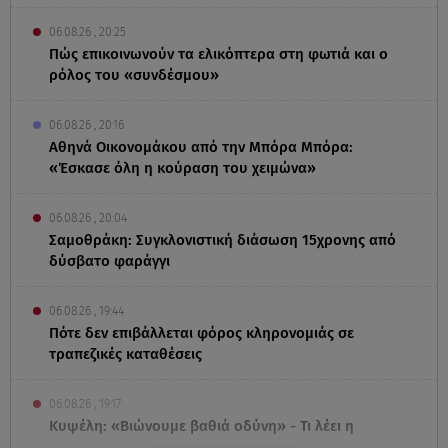
06.08.26 , 20:25
Πώς επικοινωνούν τα ελικόπτερα στη φωτιά και ο
ρόλος του «συνδέσμου»
06.08.26 , 20:16
Αθηνά Οικονομάκου από την Μπόρα Μπόρα:
«Έσκασε όλη η κούραση του χειμώνα»
06.08.26 , 20:04
Σαμοθράκη: Συγκλονιστική διάσωση 15χρονης από
δύσβατο φαράγγι
06.08.26 , 19:44
Πότε δεν επιβάλλεται φόρος κληρονομιάς σε
τραπεζικές καταθέσεις
06.08.26 , 19:17
Κυψέλη: «Βιώνουμε βαθιά οδύνη» - Τι λέει η
οικογένεια της Λίζα