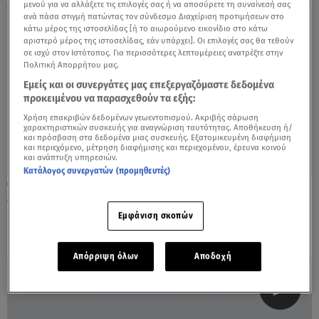
μενού για να αλλάξετε τις επιλογές σας ή να αποσύρετε τη συναίνεσή σας
ανά πάσα στιγμή πατώντας τον σύνδεσμο Διαχείριση προτιμήσεων στο
κάτω μέρος της ιστοσελίδας [ή το αιωρούμενο εικονίδιο στο κάτω
αριστερό μέρος της ιστοσελίδας, εάν υπάρχει]. Οι επιλογές σας θα τεθούν
σε ισχύ στον Ιστότοπος. Για περισσότερες λεπτομέρειες ανατρέξτε στην
Πολιτική Απορρήτου μας.
Εμείς και οι συνεργάτες μας επεξεργαζόμαστε δεδομένα
προκειμένου να παρασχεθούν τα εξής:
Χρήση επακριβών δεδομένων γεωεντοπισμού. Ακριβής σάρωση
χαρακτηριστικών συσκευής για αναγνώριση ταυτότητας. Αποθήκευση ή/
και πρόσβαση στα δεδομένα μιας συσκευής. Εξατομικευμένη διαφήμιση
και περιεχόμενο, μέτρηση διαφήμισης και περιεχομένου, έρευνα κοινού
και ανάπτυξη υπηρεσιών.
Κατάλογος συνεργατών (προμηθευτές)
06.12.22, 22:00
GNTM 5: Τα μοντέλα αντέδρασαν με την
ψηφοφορία της επιστροφής!
Εμφάνιση σκοπών
Απόρριψη όλων
Αποδοχή