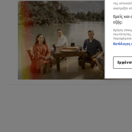
της ιστοσελί
ανατρέξτε σ
Εμείς και
εξής:
Χρήση επακ
ταυτότητας.
περιεχόμενο
Κατάλογος 
Εμφάνισ