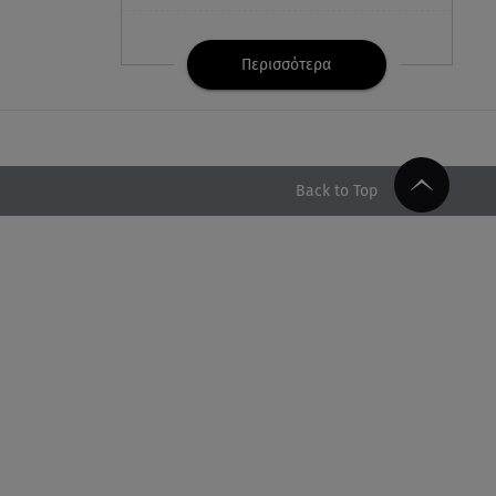
07.08.26 , 21:32
Κρήτη: Τουρίστας ρωτούσε
Περισσότερα
πόσο να πληρώσει για να
ασελγήσει σε 10χρονη
07.08.26 , 21:17
Κλήρωση Eurojackpot
Back to Top
7/8/2026: Οι τυχεροί αριθμοί για
τα 32.000.000 ευρώ
07.08.26 , 21:03
Σε τρία επίπεδα οι παραβιάσεις
της Τουρκίας στο Αιγαίο
07.08.26 , 21:00
MINI Aceman E: Τα αξεσουάρ για
περιπετειώδεις διαδρομές