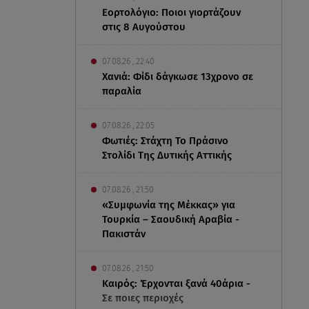
Εορτολόγιο: Ποιοι γιορτάζουν
στις 8 Αυγούστου
07.08.26 , 22:40
Χανιά: Φίδι δάγκωσε 13χρονο σε
παραλία
07.08.26 , 22:05
Φωτιές: Στάχτη Το Πράσινο
Στολίδι Της Δυτικής Αττικής
07.08.26 , 21:50
«Συμφωνία της Μέκκας» για
Τουρκία – Σαουδική Αραβία -
Πακιστάν
07.08.26 , 21:50
Καιρός: Έρχονται ξανά 40άρια -
Σε ποιες περιοχές