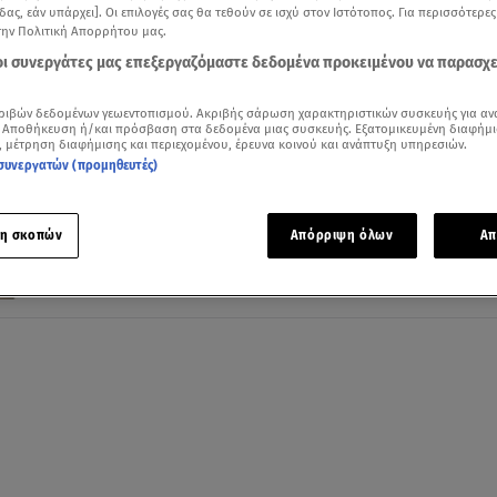
δας, εάν υπάρχει]. Οι επιλογές σας θα τεθούν σε ισχύ στον Ιστότοπος. Για περισσότερε
την Πολιτική Απορρήτου μας.
 οι συνεργάτες μας επεξεργαζόμαστε δεδομένα προκειμένου να παρασχ
03.04.25, 18:06
ριβών δεδομένων γεωεντοπισμού. Ακριβής σάρωση χαρακτηριστικών συσκευής για αν
 Αποθήκευση ή/και πρόσβαση στα δεδομένα μιας συσκευής. Εξατομικευμένη διαφήμι
«Το Γάλα» του Βασίλη Κατσικονούρη στ
, μέτρηση διαφήμισης και περιεχομένου, έρευνα κοινού και ανάπτυξη υπηρεσιών.
Θέατρο Σταθμός
συνεργατών (προμηθευτές)
Το έργο - τομή του νεοελληνικού θεάτρου
η σκοπών
Απόρριψη όλων
Απ