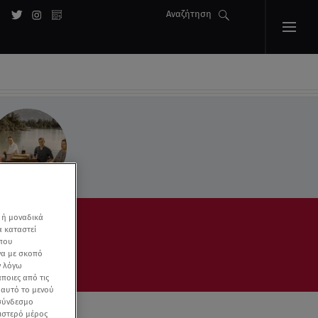
Αναζήτηση
 ή μοναδικά
α καταστεί
 που
να με σκοπό
ν λόγω
ποιες από τις
ε αυτό το μενού
 σύνδεσμο
ριστερό μέρος