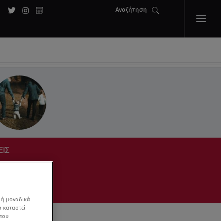
Αναζήτηση
ΕΙΣ
 ή μοναδικά
α καταστεί
 που