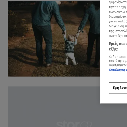
εμφανίζοντα
την παροχή 
τεχνολογίες
διαφημίσεις
για να αλλά
Διαχείριση 
της ιστοσελί
ανατρέξτε σ
Εμείς και
εξής:
Χρήση επακ
ταυτότητας.
περιεχόμενο
Κατάλογος 
Εμφάνισ