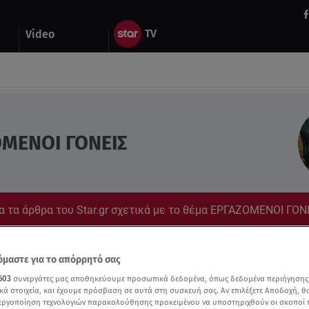
Video
ΜΕΝΟΙ ΓΟΝΕΙΣ
α τα άρθρα του Star.gr σχετικά με το θέμα ΕΡΓΑΖΟΜΕΝΟΙ ΓΟΝ
ο star.gr για ό,τι σε αφορά.
μαστε για το απόρρητό σας
603
συνεργάτες μας αποθηκεύουμε προσωπικά δεδομένα, όπως δεδομένα περιήγησης
κά στοιχεία, και έχουμε πρόσβαση σε αυτά στη συσκευή σας. Αν επιλέξετε Αποδοχή, θ
νεργοποίηση τεχνολογιών παρακολούθησης προκειμένου να υποστηριχθούν οι σκοποί