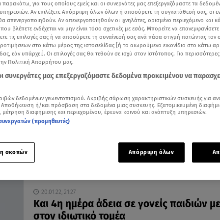
ι παρακάτω, για τους οποίους εμείς και οι συνεργάτες μας επεξεργαζόμαστε τα δεδομέ
υπηρεσιών. Αν επιλέξετε Απόρριψη όλων όλων ή αποσύρετε τη συγκατάθεσή σας, οι ε
 θα απενεργοποιηθούν. Αν απενεργοποιηθούν οι ιχνηλάτες, ορισμένο περιεχόμενο και κά
 που βλέπετε ενδέχεται να μην είναι τόσο σχετικές με εσάς. Μπορείτε να επανεμφανίσετ
ξετε τις επιλογές σας ή να αποσύρετε τη συναίνεσή σας ανά πάσα στιγμή πατώντας τον
προτιμήσεων στο κάτω μέρος της ιστοσελίδας [ή το αιωρούμενο εικονίδιο στο κάτω α
16.01.26, 19:40
δας, εάν υπάρχει]. Οι επιλογές σας θα τεθούν σε ισχύ στον Ιστότοπος. Για περισσότερε
Νέα εξαήμερη άδεια στα σκαριά για τους
την Πολιτική Απορρήτου μας.
εργαζόμενους γονείς
 οι συνεργάτες μας επεξεργαζόμαστε δεδομένα προκειμένου να παρασχ
Το «παραθυράκι» για οκταήμερη
ριβών δεδομένων γεωεντοπισμού. Ακριβής σάρωση χαρακτηριστικών συσκευής για αν
 Αποθήκευση ή/και πρόσβαση στα δεδομένα μιας συσκευής. Εξατομικευμένη διαφήμι
, μέτρηση διαφήμισης και περιεχομένου, έρευνα κοινού και ανάπτυξη υπηρεσιών.
συνεργατών (προμηθευτές)
η σκοπών
Απόρριψη όλων
Απ
20.01.22, 21:27
Και 4η ημέρα άδεια σε γονείς παιδιών μ
στον ιδιωτικό τομέα