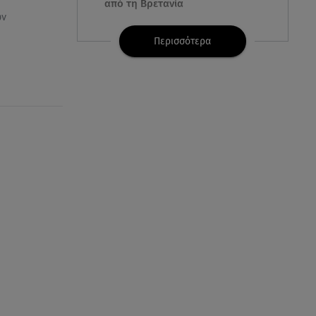
από τη Βρετανία
ων
07.08.26 , 08:51
Περισσότερα
Χρηστίδου: Ο «photobomber»
ανάμεσα σε εκείνη και τη
Χριστίνα Κοντοβά
07.08.26 , 08:07
Μάλια: «Είδα τα παιδάκια να
κουνάνε τα χέρια και να ζητάνε
βοήθεια»
07.08.26 , 07:37
Ταϊλάνδη: Μαθητής άνοιξε πυρ
σε σχολείο - Αναφορές για
νεκρούς
07.08.26 , 03:00
Εορτολόγιο: Ποιοι γιορτάζουν
στις 7 Αυγούστου