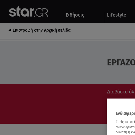
Αθλητικά
Quiz
Ειδήσεις
Lifestyle
Αυτοκίνητο
Επιστροφή στην
Αρχική σελίδα
ΕΡΓΑΖΟ
Διαβάστε όλ
Συντονίσου στ
Ενδιαφερό
Εμείς και οι
αναγνωριστι
δυνατή η ε