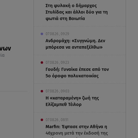
Στη φυλακή ο δήμαρχος
Στυλίδας και άλλοι δύο για τη
φωτιά στη Βοιωτία
07.08.26 , 09:29
Ανδρομάχη: «Συγγνώμη. Δεν
μπόρεσα να ανταπεξέλθω»
κνων
ία
07.08.26 , 09:23
Γουδή: Γυναίκα έπεσε από τον
5ο όροφο πολυκατοικίας
07.08.26 , 09:03
Η «καταραμένη»​​​​​​​ ζωή της
Ελίζαμπεθ Τέιλορ
07.08.26 , 08:51
Marfin: Έφτασε στην Αθήνα η
46χρονη μετά την έκδοσή της