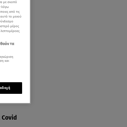
να με σκοπό
ν λόγω
ποιες από τις
ε αυτό το μενού
 σύνδεσμο
ριστερό μέρος
ς λεπτομέρειες
εθούν τα
αγνώριση
ση και
οδοχή
ε Covid