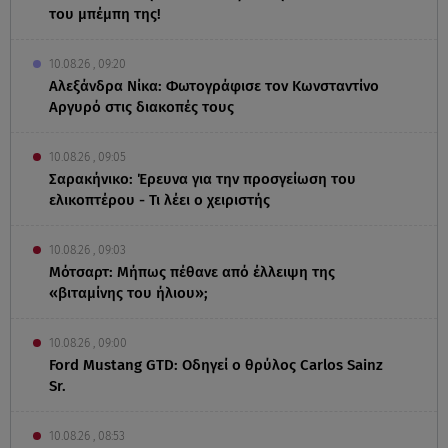
του μπέμπη της!
10.08.26 , 09:20
Αλεξάνδρα Νίκα: Φωτογράφισε τον Κωνσταντίνο
Αργυρό στις διακοπές τους
10.08.26 , 09:05
Σαρακήνικο: Έρευνα για την προσγείωση του
ελικοπτέρου - Τι λέει ο χειριστής
10.08.26 , 09:03
Μότσαρτ: Μήπως πέθανε από έλλειψη της
«βιταμίνης του ήλιου»;
10.08.26 , 09:00
Ford Mustang GTD: Οδηγεί ο θρύλος Carlos Sainz
Sr.
10.08.26 , 08:53