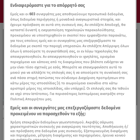
Ενδιαφερόμαστε για το απόρρητό σας
Εμείς και οι
603
συνεργάτες μας αποθηκεύουμε προσωπικά δεδομένα,
όπως δεδομένα περιήγησης ή μοναδικά αναγνωριστικά στοιχεία, και
έχουμε πρόσβαση σε αυτά στη συσκευή σας. Αν επιλέξετε Αποδοχή, θα
καταστεί δυνατή η ενεργοποίηση τεχνολογιών παρακολούθησης
προκειμένου να υποστηριχθούν οι σκοποί που εμφανίζονται παρακάτω,
για τους οποίους εμείς και οι συνεργάτες μας επεξεργαζόμαστε τα
δεδομένα με σκοπό την παροχή υπηρεσιών. Αν επιλέξετε Απόρριψη όλων
όλων ή αποσύρετε τη συγκατάθεσή σας, οι εν λόγω τεχνολογίες θα
απενεργοποιηθούν. Αν απενεργοποιηθούν οι ιχνηλάτες, ορισμένο
περιεχόμενο και κάποιες από τις διαφημίσεις που βλέπετε ενδέχεται να
μην είναι τόσο σχετικές με εσάς. Μπορείτε να επανεμφανίσετε αυτό το
μενού για να αλλάξετε τις επιλογές σας ή να αποσύρετε τη συναίνεσή σας
ανά πάσα στιγμή πατώντας τον σύνδεσμο Διαχείριση προτιμήσεων στο
κάτω μέρος της ιστοσελίδας [ή το αιωρούμενο εικονίδιο στο κάτω
αριστερό μέρος της ιστοσελίδας, εάν υπάρχει]. Οι επιλογές σας θα τεθούν
σε ισχύ στον Ιστότοπος. Για περισσότερες λεπτομέρειες ανατρέξτε στην
Πολιτική Απορρήτου μας.
Εμείς και οι συνεργάτες μας επεξεργαζόμαστε δεδομένα
25.09.25, 12:37
προκειμένου να παρασχεθούν τα εξής:
Αυτό είναι το «αθάνατο» Skoda Octavia
Χρήση επακριβών δεδομένων γεωεντοπισμού. Ακριβής σάρωση
χαρακτηριστικών συσκευής για αναγνώριση ταυτότητας. Αποθήκευση ή/
και πρόσβαση στα δεδομένα μιας συσκευής. Εξατομικευμένη διαφήμιση
και περιεχόμενο, μέτρηση διαφήμισης και περιεχομένου, έρευνα κοινού
και ανάπτυξη υπηρεσιών.