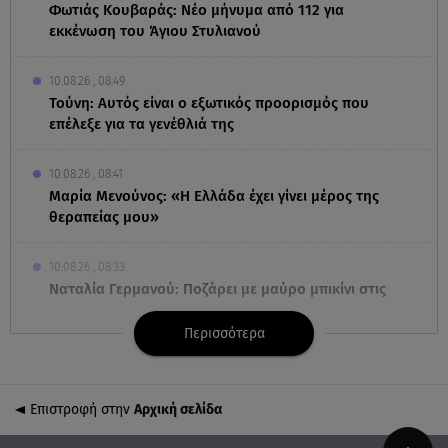
Φωτιάς Κουβαράς: Νέο μήνυμα από 112 για
εκκένωση του Άγιου Στυλιανού
10.08.26 , 08:49
Τούνη: Αυτός είναι ο εξωτικός προορισμός που
επέλεξε για τα γενέθλιά της
10.08.26 , 08:41
Μαρία Μενούνος: «Η Ελλάδα έχει γίνει μέρος της
θεραπείας μου»
10.08.26 , 08:33
Ναταλία Γερμανού: Ποζάρει με μαύρο μπικίνι στις
καλοκαιρινές της διακοπές
Περισσότερα
10.08.26 , 07:58
Ο καιρός Hot Dry Windy θέτει σε Red Code τη
χώρα - Άνεμοι 9 μποφόρ και 39◦C
Επιστροφή στην
Αρχική σελίδα