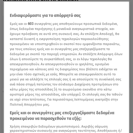
«κοκορέτσι» και οι κώδικες
Ενδιαφερόμαστε για το απόρρητό σας
Εμείς και οι
603
συνεργάτες μας αποθηκεύουμε προσωπικά δεδομένα,
όπως δεδομένα περιήγησης ή μοναδικά αναγνωριστικά στοιχεία, και
έχουμε πρόσβαση σε αυτά στη συσκευή σας. Αν επιλέξετε Αποδοχή, θα
καταστεί δυνατή η ενεργοποίηση τεχνολογιών παρακολούθησης
προκειμένου να υποστηριχθούν οι σκοποί που εμφανίζονται παρακάτω,
για τους οποίους εμείς και οι συνεργάτες μας επεξεργαζόμαστε τα
δεδομένα με σκοπό την παροχή υπηρεσιών. Αν επιλέξετε Απόρριψη όλων
όλων ή αποσύρετε τη συγκατάθεσή σας, οι εν λόγω τεχνολογίες θα
απενεργοποιηθούν. Αν απενεργοποιηθούν οι ιχνηλάτες, ορισμένο
περιεχόμενο και κάποιες από τις διαφημίσεις που βλέπετε ενδέχεται να
μην είναι τόσο σχετικές με εσάς. Μπορείτε να επανεμφανίσετε αυτό το
μενού για να αλλάξετε τις επιλογές σας ή να αποσύρετε τη συναίνεσή σας
ανά πάσα στιγμή πατώντας τον σύνδεσμο Διαχείριση προτιμήσεων στο
κάτω μέρος της ιστοσελίδας [ή το αιωρούμενο εικονίδιο στο κάτω
12.06.17, 12:54
αριστερό μέρος της ιστοσελίδας, εάν υπάρχει]. Οι επιλογές σας θα τεθούν
H Σκορδά έβγαλε τα τακούνια για χάρη του
σε ισχύ στον Ιστότοπος. Για περισσότερες λεπτομέρειες ανατρέξτε στην
Πολιτική Απορρήτου μας.
Καλίδη! – Τα γαλλικά του σεφ στην
κουζίνα!
Εμείς και οι συνεργάτες μας επεξεργαζόμαστε δεδομένα
προκειμένου να παρασχεθούν τα εξής:
Χρήση επακριβών δεδομένων γεωεντοπισμού. Ακριβής σάρωση
χαρακτηριστικών συσκευής για αναγνώριση ταυτότητας. Αποθήκευση ή/