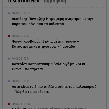
Τελευταία Νέα
Δημοφιλή
10.08.26 , 12:21
Λευτέρης Πανταζής: Η τρυφερή ανάρτηση με την
κόρη του Κόνι από τα Φιλιατρά
10.08.26 , 12:17
Φωτιά Κουβαράς: Βελτιωμένη η εικόνα –
Καταστράφηκε πτηνοτροφική μονάδα
10.08.26 , 12:14
Κατερίνα Παπουτσάκη: Έβαλε ριγέ μπικίνι κι
έκανε... πασαρέλα!
10.08.26 , 12:00
Αυτά είναι τα 5 πιο στιλάτα prints του καλοκαιριού
- Πώς θα τα φορέσετε!
10.08.26 , 11:28