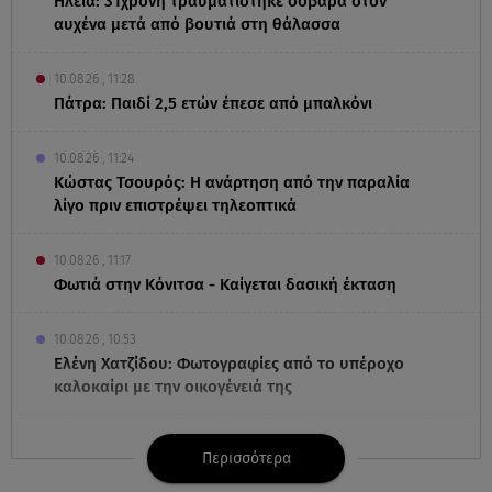
Ηλεία: 31χρονη τραυματίστηκε σοβαρά στον
αυχένα μετά από βουτιά στη θάλασσα
10.08.26 , 11:28
Πάτρα: Παιδί 2,5 ετών έπεσε από μπαλκόνι
10.08.26 , 11:24
Κώστας Τσουρός: Η ανάρτηση από την παραλία
λίγο πριν επιστρέψει τηλεοπτικά
10.08.26 , 11:17
Φωτιά στην Κόνιτσα - Καίγεται δασική έκταση
10.08.26 , 10:53
Ελένη Χατζίδου: Φωτογραφίες από το υπέροχο
καλοκαίρι με την οικογένειά της
10.08.26 , 10:47
Περισσότερα
Ο «Γίγαντας» του Mark Rosenblatt στο Θέατρο της
Οδού Κυκλάδων