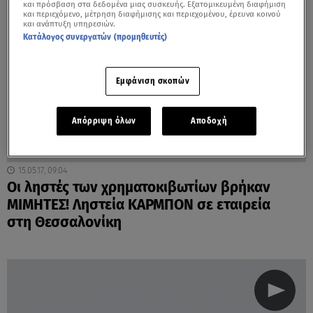
και πρόσβαση στα δεδομένα μιας συσκευής. Εξατομικευμένη διαφήμιση
και περιεχόμενο, μέτρηση διαφήμισης και περιεχομένου, έρευνα κοινού
και ανάπτυξη υπηρεσιών.
Κατάλογος συνεργατών (προμηθευτές)
Εμφάνιση σκοπών
Απόρριψη όλων
Αποδοχή
15.05.17, 09:04
Οι ληστές των χρηματοκιβωτίων βρήκαν
ΜΙΜΗΤΕΣ! Ληστεία ΚΑΡΜΠΟΝ σε εταιρεία
στη Θεσσαλονίκη