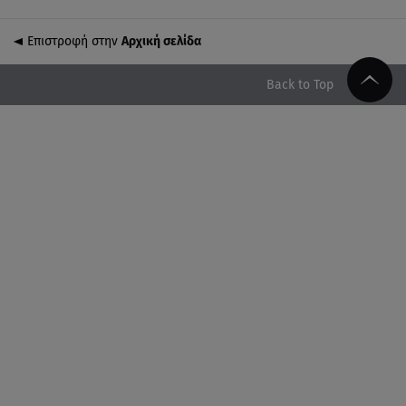
Επιστροφή στην
Αρχική σελίδα
10.08.26 , 10:42
Φωτιά Κουβαράς: Εκκενώθηκε ο Άγιος Στυλιανός -
Κάηκαν κτηνοτροφικές μονάδες
Back to Top
10.08.26 , 10:24
Νίκος Καλογερόπουλος: Το «αντίο» του
καλλιτεχνικού κόσμου στον ηθοποιό
10.08.26 , 10:18
Πάρος: «Ήμουν πάντα πάνω από την πισίνα» - Τι
ισχυρίζεται ο ιδιοκτήτης
10.08.26 , 10:10
Γυμναστική για τόνωση πριν την παραλία! Full body
workout!
10.08.26 , 10:05
Ξεκινά η μαζική παραγωγή της νέας BMW i3