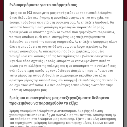
Ενδιαφερόμαστε για το απόρρητό σας
Εμείς και οι
603
συνεργάτες μας αποθηκεύουμε προσωπικά δεδομένα,
όπως δεδομένα περιήγησης ή μοναδικά αναγνωριστικά στοιχεία, και
έχουμε πρόσβαση σε αυτά στη συσκευή σας. Αν επιλέξετε Αποδοχή, θα
καταστεί δυνατή η ενεργοποίηση τεχνολογιών παρακολούθησης
προκειμένου να υποστηριχθούν οι σκοποί που εμφανίζονται παρακάτω,
για τους οποίους εμείς και οι συνεργάτες μας επεξεργαζόμαστε τα
δεδομένα με σκοπό την παροχή υπηρεσιών. Αν επιλέξετε Απόρριψη όλων
όλων ή αποσύρετε τη συγκατάθεσή σας, οι εν λόγω τεχνολογίες θα
απενεργοποιηθούν. Αν απενεργοποιηθούν οι ιχνηλάτες, ορισμένο
περιεχόμενο και κάποιες από τις διαφημίσεις που βλέπετε ενδέχεται να
μην είναι τόσο σχετικές με εσάς. Μπορείτε να επανεμφανίσετε αυτό το
μενού για να αλλάξετε τις επιλογές σας ή να αποσύρετε τη συναίνεσή σας
ανά πάσα στιγμή πατώντας τον σύνδεσμο Διαχείριση προτιμήσεων στο
κάτω μέρος της ιστοσελίδας [ή το αιωρούμενο εικονίδιο στο κάτω
αριστερό μέρος της ιστοσελίδας, εάν υπάρχει]. Οι επιλογές σας θα τεθούν
σε ισχύ στον Ιστότοπος. Για περισσότερες λεπτομέρειες ανατρέξτε στην
Πολιτική Απορρήτου μας.
Εμείς και οι συνεργάτες μας επεξεργαζόμαστε δεδομένα
26.06.23, 14:13
προκειμένου να παρασχεθούν τα εξής:
Kένυα: Διαγωνισμός μεγαλύτερης κοιλιάς
Χρήση επακριβών δεδομένων γεωεντοπισμού. Ακριβής σάρωση
χαρακτηριστικών συσκευής για αναγνώριση ταυτότητας. Αποθήκευση ή/
και πρόσβαση στα δεδομένα μιας συσκευής. Εξατομικευμένη διαφήμιση
και περιεχόμενο, μέτρηση διαφήμισης και περιεχομένου, έρευνα κοινού
και ανάπτυξη υπηρεσιών.