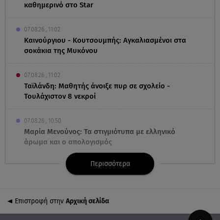
καθημερινό στο Star
07.08.26 , 11:02
Καινούργιου - Κουτσουμπής: Αγκαλιασμένοι στα
σοκάκια της Μυκόνου
07.08.26 , 11:02
Ταϊλάνδη: Μαθητής άνοιξε πυρ σε σχολείο -
Τουλάχιστον 8 νεκροί
07.08.26 , 10:50
Μαρία Μενούνος: Τα στιγμιότυπα με ελληνικό
άρωμα και ο απολογισμός
Περισσότερα
07.08.26 , 10:24
Σέρρες: Νεκροί μητέρα και γιος σε τροχαίο - Βίντεο
ντοκούμεντο
Επιστροφή στην
Αρχική σελίδα
07.08.26 , 10:17