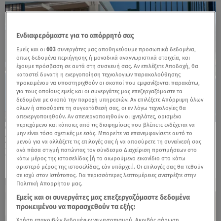
Ενδιαφερόμαστε για το απόρρητό σας
Εμείς και οι
603
συνεργάτες μας αποθηκεύουμε προσωπικά δεδομένα,
όπως δεδομένα περιήγησης ή μοναδικά αναγνωριστικά στοιχεία, και
έχουμε πρόσβαση σε αυτά στη συσκευή σας. Αν επιλέξετε Αποδοχή, θα
καταστεί δυνατή η ενεργοποίηση τεχνολογιών παρακολούθησης
προκειμένου να υποστηριχθούν οι σκοποί που εμφανίζονται παρακάτω,
για τους οποίους εμείς και οι συνεργάτες μας επεξεργαζόμαστε τα
δεδομένα με σκοπό την παροχή υπηρεσιών. Αν επιλέξετε Απόρριψη όλων
όλων ή αποσύρετε τη συγκατάθεσή σας, οι εν λόγω τεχνολογίες θα
απενεργοποιηθούν. Αν απενεργοποιηθούν οι ιχνηλάτες, ορισμένο
περιεχόμενο και κάποιες από τις διαφημίσεις που βλέπετε ενδέχεται να
03.12.24, 14:42
μην είναι τόσο σχετικές με εσάς. Μπορείτε να επανεμφανίσετε αυτό το
Σχολεία: Τρίωρες στάσεις εργασίας μέχρι τα
μενού για να αλλάξετε τις επιλογές σας ή να αποσύρετε τη συναίνεσή σας
Χριστούγεννα
ανά πάσα στιγμή πατώντας τον σύνδεσμο Διαχείριση προτιμήσεων στο
κάτω μέρος της ιστοσελίδας [ή το αιωρούμενο εικονίδιο στο κάτω
αριστερό μέρος της ιστοσελίδας, εάν υπάρχει]. Οι επιλογές σας θα τεθούν
σε ισχύ στον Ιστότοπος. Για περισσότερες λεπτομέρειες ανατρέξτε στην
Πολιτική Απορρήτου μας.
Εμείς και οι συνεργάτες μας επεξεργαζόμαστε δεδομένα
προκειμένου να παρασχεθούν τα εξής:
Χρήση επακριβών δεδομένων γεωεντοπισμού. Ακριβής σάρωση