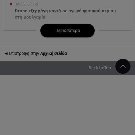
09.08.26 , 20:35
Drone εξερράγη κοντά σε αγωγό φυσικού αερίου
στη Βουλγαρία
Περισσότερα
09.08.26 , 20:29
«Ισλαμικό ΝΑΤΟ»: Τι σημαίνει η νέα συμμαχία για
την Ελλάδα
Επιστροφή στην
Αρχική σελίδα
09.08.26 , 20:22
Χούθι: Η επίθεση με drone έθεσε σε συναγερμό τη
Back to Top
Σαουδική Αραβία
09.08.26 , 20:01
MINI John Cooper Works: Πως μπορείτε να το
κάνετε μοναδικό
09.08.26 , 19:50
Πάρος: Ο πατέρας του 4χρονου στο Star – «Δεν
υπήρχε ναυαγοσώστης»