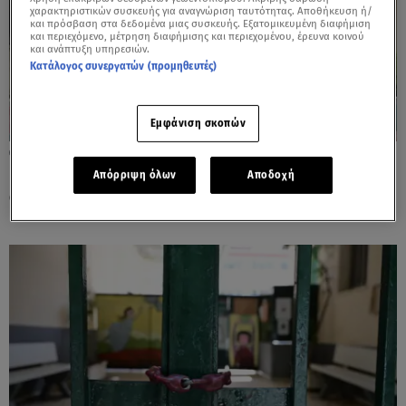
χαρακτηριστικών συσκευής για αναγνώριση ταυτότητας. Αποθήκευση ή/
και πρόσβαση στα δεδομένα μιας συσκευής. Εξατομικευμένη διαφήμιση
και περιεχόμενο, μέτρηση διαφήμισης και περιεχομένου, έρευνα κοινού
και ανάπτυξη υπηρεσιών.
Κατάλογος συνεργατών (προμηθευτές)
Εμφάνιση σκοπών
23.10.24, 09:22
Κλειστά σήμερα τα σχολεία – Κανονικά η
Απόρριψη όλων
Αποδοχή
απεργία των εκπαιδευτικών