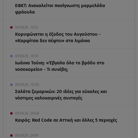
ΕΦΕΤ: Ανακαλείται πασίγνωστη μαρμελάδα
φράουλα
09.08.26 , 10:13
Κορυφώνεται η έξοδος του Αυγούστου -
«Καρφίτσα δεν πέφτει» στα λιμάνια
09.08.26 , 10:10
Ιωάννα Τούνη: «Έβγαλα όλο το βράδυ στο
νοσοκομείο» - Τι συνέβη;
09.08.26 , 10:00
Σαλάτα ζυμαρικών: 20 ιδέες για εύκολες και
νόστιμες καλοκαιρινές συνταγές
09.08.26 , 09:49
Καιρός: Red Code σε Αττική και άλλες 5 περιοχές
09.08.26 , 09:19