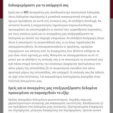
Ενδιαφερόμαστε για το απόρρητό σας
Εμείς και οι
603
συνεργάτες μας αποθηκεύουμε προσωπικά δεδομένα,
όπως δεδομένα περιήγησης ή μοναδικά αναγνωριστικά στοιχεία, και
έχουμε πρόσβαση σε αυτά στη συσκευή σας. Αν επιλέξετε Αποδοχή, θα
καταστεί δυνατή η ενεργοποίηση τεχνολογιών παρακολούθησης
προκειμένου να υποστηριχθούν οι σκοποί που εμφανίζονται παρακάτω,
για τους οποίους εμείς και οι συνεργάτες μας επεξεργαζόμαστε τα
δεδομένα με σκοπό την παροχή υπηρεσιών. Αν επιλέξετε Απόρριψη όλων
όλων ή αποσύρετε τη συγκατάθεσή σας, οι εν λόγω τεχνολογίες θα
απενεργοποιηθούν. Αν απενεργοποιηθούν οι ιχνηλάτες, ορισμένο
περιεχόμενο και κάποιες από τις διαφημίσεις που βλέπετε ενδέχεται να
μην είναι τόσο σχετικές με εσάς. Μπορείτε να επανεμφανίσετε αυτό το
μενού για να αλλάξετε τις επιλογές σας ή να αποσύρετε τη συναίνεσή σας
ανά πάσα στιγμή πατώντας τον σύνδεσμο Διαχείριση προτιμήσεων στο
κάτω μέρος της ιστοσελίδας [ή το αιωρούμενο εικονίδιο στο κάτω
αριστερό μέρος της ιστοσελίδας, εάν υπάρχει]. Οι επιλογές σας θα τεθούν
σε ισχύ στον Ιστότοπος. Για περισσότερες λεπτομέρειες ανατρέξτε στην
Πολιτική Απορρήτου μας.
Εμείς και οι συνεργάτες μας επεξεργαζόμαστε δεδομένα
13.03.23, 15:33
προκειμένου να παρασχεθούν τα εξής:
Σε ποια τρόφιμα παρατηρούνται οι
μεγαλύτερες αυξήσεις
Χρήση επακριβών δεδομένων γεωεντοπισμού. Ακριβής σάρωση
χαρακτηριστικών συσκευής για αναγνώριση ταυτότητας. Αποθήκευση ή/
και πρόσβαση στα δεδομένα μιας συσκευής. Εξατομικευμένη διαφήμιση
και περιεχόμενο, μέτρηση διαφήμισης και περιεχομένου, έρευνα κοινού