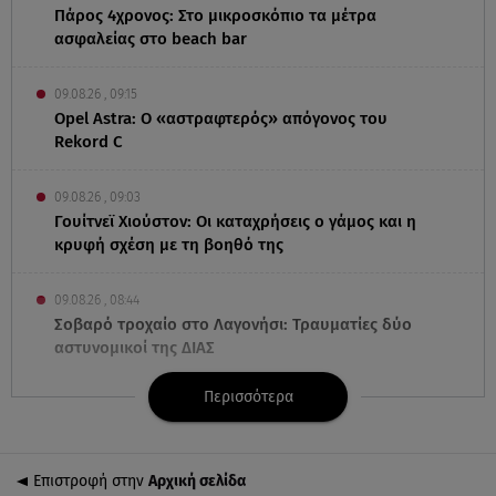
Πάρος 4χρονος: Στο μικροσκόπιο τα μέτρα
ασφαλείας στο beach bar
09.08.26 , 09:15
Opel Astra: Ο «αστραφτερός» απόγονος του
Rekord C
09.08.26 , 09:03
Γουίτνεϊ Χιούστον: Οι καταχρήσεις ο γάμος και η
κρυφή σχέση με τη βοηθό της
09.08.26 , 08:44
Σοβαρό τροχαίο στο Λαγονήσι: Τραυματίες δύο
αστυνομικοί της ΔΙΑΣ
Περισσότερα
09.08.26 , 03:00
Εορτολόγιο: Ποιοι γιορτάζουν στις 9 Αυγούστου
Επιστροφή στην
Αρχική σελίδα
08.08.26 , 23:55