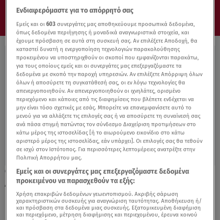
Ενδιαφερόμαστε για το απόρρητό σας
Εμείς και οι
603
συνεργάτες μας αποθηκεύουμε προσωπικά δεδομένα,
όπως δεδομένα περιήγησης ή μοναδικά αναγνωριστικά στοιχεία, και
έχουμε πρόσβαση σε αυτά στη συσκευή σας. Αν επιλέξετε Αποδοχή, θα
καταστεί δυνατή η ενεργοποίηση τεχνολογιών παρακολούθησης
προκειμένου να υποστηριχθούν οι σκοποί που εμφανίζονται παρακάτω,
για τους οποίους εμείς και οι συνεργάτες μας επεξεργαζόμαστε τα
δεδομένα με σκοπό την παροχή υπηρεσιών. Αν επιλέξετε Απόρριψη όλων
όλων ή αποσύρετε τη συγκατάθεσή σας, οι εν λόγω τεχνολογίες θα
απενεργοποιηθούν. Αν απενεργοποιηθούν οι ιχνηλάτες, ορισμένο
περιεχόμενο και κάποιες από τις διαφημίσεις που βλέπετε ενδέχεται να
μην είναι τόσο σχετικές με εσάς. Μπορείτε να επανεμφανίσετε αυτό το
μενού για να αλλάξετε τις επιλογές σας ή να αποσύρετε τη συναίνεσή σας
ανά πάσα στιγμή πατώντας τον σύνδεσμο Διαχείριση προτιμήσεων στο
κάτω μέρος της ιστοσελίδας [ή το αιωρούμενο εικονίδιο στο κάτω
αριστερό μέρος της ιστοσελίδας, εάν υπάρχει]. Οι επιλογές σας θα τεθούν
σε ισχύ στον Ιστότοπος. Για περισσότερες λεπτομέρειες ανατρέξτε στην
Πολιτική Απορρήτου μας.
Εμείς και οι συνεργάτες μας επεξεργαζόμαστε δεδομένα
20.10.21, 20:20
προκειμένου να παρασχεθούν τα εξής:
Δολοφονία Αιγάλεω: «Σκότωσε τη μάνα
μου», φώναζε ο γιος της 54χρονης
Χρήση επακριβών δεδομένων γεωεντοπισμού. Ακριβής σάρωση
χαρακτηριστικών συσκευής για αναγνώριση ταυτότητας. Αποθήκευση ή/
και πρόσβαση στα δεδομένα μιας συσκευής. Εξατομικευμένη διαφήμιση
και περιεχόμενο, μέτρηση διαφήμισης και περιεχομένου, έρευνα κοινού