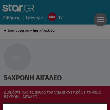
Ειδήσεις
Lifestyle
Επιστροφή στην
Αρχική σελίδα
54ΧΡΟΝΗ ΑΙΓΑΛΕΩ
Διαβάστε όλα τα άρθρα του Star.gr σχετικά με το θέμα
54ΧΡΟΝΗ ΑΙΓΑΛΕΩ
Συντονίσου στο star.gr για ό,τι σε αφορά.