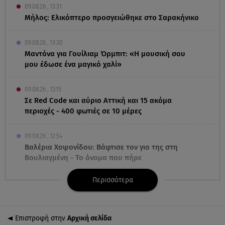
09.08.26 , 13:31
Μήλος: Ελικόπτερο προσγειώθηκε στο Σαρακήνικο
09.08.26 , 13:30
Μαντόνα για Γουίλιαμ Όρμπιτ: «Η μουσική σου
μου έδωσε ένα μαγικό χαλί»
09.08.26 , 13:15
Σε Red Code και αύριο Αττική και 15 ακόμα
περιοχές - 400 φωτιές σε 10 μέρες
09.08.26 , 12:54
Βαλέρια Χοψονίδου: Βάφτισε τον γιο της στη
Βουλιαγμένη - Το όνομα που πήρε
Περισσότερα
09.08.26 , 12:44
Ερυθρός Σταυρός: Άγρια επίθεση σε νοσηλεύτρια
στα Επείγοντα
Επιστροφή στην
Αρχική σελίδα