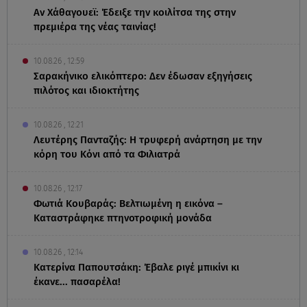
Αν Χάθαγουεϊ: Έδειξε την κοιλίτσα της στην
πρεμιέρα της νέας ταινίας!
10.08.26 , 12:59
Σαρακήνικο ελικόπτερο: Δεν έδωσαν εξηγήσεις
πιλότος και ιδιοκτήτης
10.08.26 , 12:21
Λευτέρης Πανταζής: Η τρυφερή ανάρτηση με την
κόρη του Κόνι από τα Φιλιατρά
10.08.26 , 12:17
Φωτιά Κουβαράς: Βελτιωμένη η εικόνα –
Καταστράφηκε πτηνοτροφική μονάδα
10.08.26 , 12:14
Κατερίνα Παπουτσάκη: Έβαλε ριγέ μπικίνι κι
έκανε... πασαρέλα!