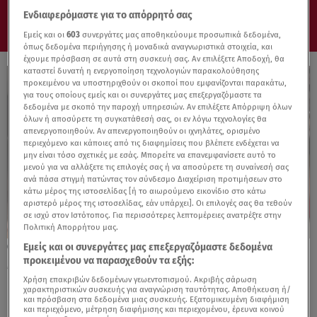
Ενδιαφερόμαστε για το απόρρητό σας
Εμείς και οι
603
συνεργάτες μας αποθηκεύουμε προσωπικά δεδομένα,
όπως δεδομένα περιήγησης ή μοναδικά αναγνωριστικά στοιχεία, και
έχουμε πρόσβαση σε αυτά στη συσκευή σας. Αν επιλέξετε Αποδοχή, θα
καταστεί δυνατή η ενεργοποίηση τεχνολογιών παρακολούθησης
προκειμένου να υποστηριχθούν οι σκοποί που εμφανίζονται παρακάτω,
για τους οποίους εμείς και οι συνεργάτες μας επεξεργαζόμαστε τα
δεδομένα με σκοπό την παροχή υπηρεσιών. Αν επιλέξετε Απόρριψη όλων
όλων ή αποσύρετε τη συγκατάθεσή σας, οι εν λόγω τεχνολογίες θα
απενεργοποιηθούν. Αν απενεργοποιηθούν οι ιχνηλάτες, ορισμένο
περιεχόμενο και κάποιες από τις διαφημίσεις που βλέπετε ενδέχεται να
μην είναι τόσο σχετικές με εσάς. Μπορείτε να επανεμφανίσετε αυτό το
μενού για να αλλάξετε τις επιλογές σας ή να αποσύρετε τη συναίνεσή σας
ανά πάσα στιγμή πατώντας τον σύνδεσμο Διαχείριση προτιμήσεων στο
κάτω μέρος της ιστοσελίδας [ή το αιωρούμενο εικονίδιο στο κάτω
αριστερό μέρος της ιστοσελίδας, εάν υπάρχει]. Οι επιλογές σας θα τεθούν
σε ισχύ στον Ιστότοπος. Για περισσότερες λεπτομέρειες ανατρέξτε στην
Πολιτική Απορρήτου μας.
Εμείς και οι συνεργάτες μας επεξεργαζόμαστε δεδομένα
06.08.24, 23:09
προκειμένου να παρασχεθούν τα εξής:
Michele Morrone: Μόλις αντιλήφθηκε την
κάμερα στη Μύκονο άρχισε τα ιταλικά!
Χρήση επακριβών δεδομένων γεωεντοπισμού. Ακριβής σάρωση
χαρακτηριστικών συσκευής για αναγνώριση ταυτότητας. Αποθήκευση ή/
και πρόσβαση στα δεδομένα μιας συσκευής. Εξατομικευμένη διαφήμιση
και περιεχόμενο, μέτρηση διαφήμισης και περιεχομένου, έρευνα κοινού