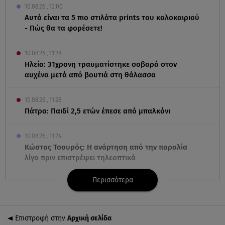
10.08.26 , 12:00
Αυτά είναι τα 5 πιο στιλάτα prints του καλοκαιριού
- Πώς θα τα φορέσετε!
10.08.26 , 11:28
Ηλεία: 31χρονη τραυματίστηκε σοβαρά στον
αυχένα μετά από βουτιά στη θάλασσα
10.08.26 , 11:28
Πάτρα: Παιδί 2,5 ετών έπεσε από μπαλκόνι
10.08.26 , 11:24
Κώστας Τσουρός: Η ανάρτηση από την παραλία
λίγο πριν επιστρέψει τηλεοπτικά
Περισσότερα
10.08.26 , 11:17
Φωτιά στην Κόνιτσα - Καίγεται δασική έκταση
Επιστροφή στην
Αρχική σελίδα
10.08.26 , 10:53