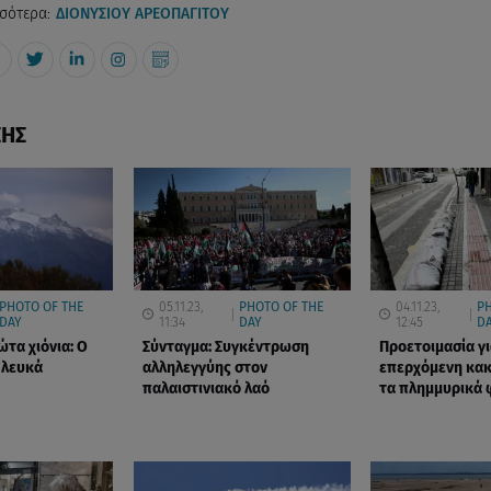
σότερα:
ΔΙΟΝΥΣΙΟΥ ΑΡΕΟΠΑΓΙΤΟΥ
ΣΗΣ
PHOTO OF THE
05.11.23,
PHOTO OF THE
04.11.23,
PH
DAY
11:34
DAY
12:45
D
τα χιόνια: Ο
Σύνταγμα: Συγκέντρωση
Προετοιμασία γι
 λευκά
αλληλεγγύης στον
επερχόμενη κακ
παλαιστινιακό λαό
τα πλημμυρικά 