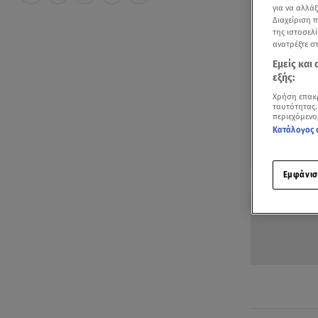
για να αλλά
Διαχείριση 
της ιστοσελί
ανατρέξτε σ
Εμείς και
εξής:
Χρήση επακ
ταυτότητας.
περιεχόμενο
Κατάλογος 
Δείτε περισσ
Εμφάνισ
Πρόσθηκη star