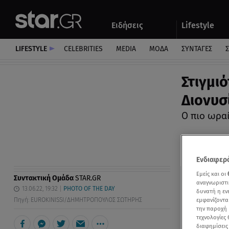
Αθλητικά
Quiz
Ειδήσεις
Lifestyle
Αυτοκίνητο
LIFESTYLE
CELEBRITIES
MEDIA
ΜΟΔΑ
ΣΥΝΤΑΓΕΣ
Σ
Στιγμι
Διονυσ
Ο πιο ωρα
Ενδιαφερό
Εμείς και οι
Συντακτική Ομάδα
STAR.GR
αναγνωριστι
13.06.22, 19:32
PHOTO OF THE DAY
δυνατή η ε
εμφανίζοντα
Πηγή: EUROKINISSI/ΔΗΜΗΤΡΟΠΟΥΛΟΣ ΣΩΤΗΡΗΣ
την παροχή 
τεχνολογίες
διαφημίσεις