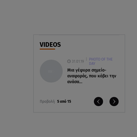
Πότε δεν επιβάλλεται φόρος
κληρονομιάς σε τραπεζικές
καταθέσεις
06.08.26 , 19:17
Κυψέλη: «Βιώνουμε βαθιά
VIDEOS
οδύνη» - Τι λέει η οικογένεια της
Λίζα
PHOTO OF THE
31.01.19
DAY
06.08.26 , 19:10
Μια γέφυρα σημείο-
Μπαντέρας: «Η καρδιακή
αναφοράς, που κόβει την
προσβολή ήταν το καλύτερο
ανάσα…
πράγμα που μου συνέβη»
Προβολή
5 από 15