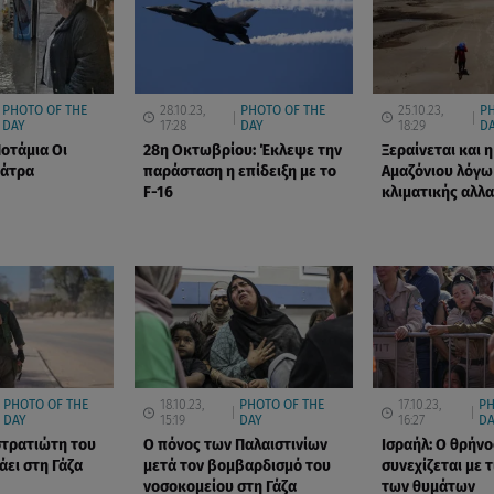
PHOTO OF THE
28.10.23,
PHOTO OF THE
25.10.23,
P
DAY
17:28
DAY
18:29
D
Ποτάμια Οι
28η Οκτωβρίου: Έκλεψε την
Ξεραίνεται και 
Πάτρα
παράσταση η επίδειξη με το
Αμαζόνιου λόγω
F-16
κλιματικής αλλ
PHOTO OF THE
18.10.23,
PHOTO OF THE
17.10.23,
PH
DAY
15:19
DAY
16:27
DA
στρατιώτη του
Ο πόνος των Παλαιστινίων
Ισραήλ: Ο θρήνο
άει στη Γάζα
μετά τον βομβαρδισμό του
συνεχίζεται με τ
νοσοκομείου στη Γάζα
των θυμάτων