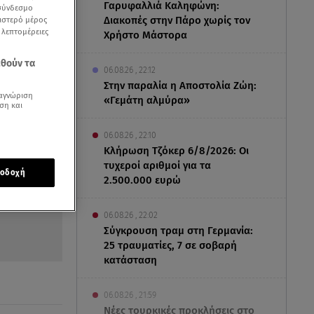
Γαρυφαλλιά Καληφώνη:
 σύνδεσμο
Διακοπές στην Πάρο χωρίς τον
ριστερό μέρος
ς λεπτομέρειες
Χρήστο Μάστορα
εθούν τα
06.08.26 , 22:12
Στην παραλία η Αποστολία Ζώη:
αγνώριση
«Γεμάτη αλμύρα»
ση και
06.08.26 , 22:10
Κλήρωση Τζόκερ 6/8/2026: Οι
τυχεροί αριθμοί για τα
οδοχή
2.500.000 ευρώ
06.08.26 , 22:02
Σύγκρουση τραμ στη Γερμανία:
25 τραυματίες, 7 σε σοβαρή
κατάσταση
06.08.26 , 21:59
Νέες τουρκικές προκλήσεις στο