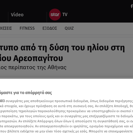
Video
ΧΕΣΕΙΣ
FITNESS
ΕΞΟΔΟΣ
QUIZ
ότυπο από τη δύση του ηλίου στη
ίου Αρεοπαγίτου
ίος περίπατος της Αθήνας
μαστε για το απόρρητό σας
603
συνεργάτες μας αποθηκεύουμε προσωπικά δεδομένα, όπως δεδομένα περιήγησης
κά στοιχεία, και έχουμε πρόσβαση σε αυτά στη συσκευή σας. Αν επιλέξετε Αποδοχή, θ
νεργοποίηση τεχνολογιών παρακολούθησης προκειμένου να υποστηριχθούν οι σκοποί
ι παρακάτω, για τους οποίους εμείς και οι συνεργάτες μας επεξεργαζόμαστε τα δεδομέ
υπηρεσιών. Αν επιλέξετε Απόρριψη όλων όλων ή αποσύρετε τη συγκατάθεσή σας, οι ε
 θα απενεργοποιηθούν. Αν απενεργοποιηθούν οι ιχνηλάτες, ορισμένο περιεχόμενο και κά
 που βλέπετε ενδέχεται να μην είναι τόσο σχετικές με εσάς. Μπορείτε να επανεμφανίσετ