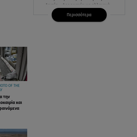
Αιγαίο - Αερομαχία με ελληνικά
F-16
Περισσότερα
06.08.26 , 21:31
Τροχαίο για τον Mike - Η
ανακοίνωση του ράπερ στα
social media
06.08.26 , 21:22
Ισραήλ - Κύπρος - Κρήτη: Το
μεγαλύτερο υποθαλάσσιο
καλώδιο στον κόσμο
OTO OF THE
AY
α την
06.08.26 , 21:07
οκαιρία και
Motor Oil: Δωρεά
φαινόμενα
πυροσβεστικών οχημάτων και
εξοπλισμού στον Άγιο Βασίλειο
06.08.26 , 20:49