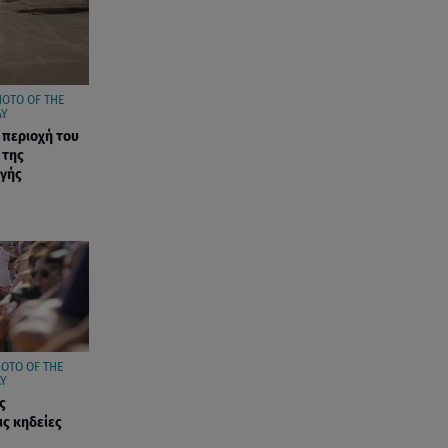
Άκης Παυλόπουλος: Η τρυφερή
εξομολόγηση της συζύγου του,
Ελένης Φωτοπούλου
06.08.26 , 20:25
HOTO OF THE
AY
Πώς επικοινωνούν τα
η περιοχή του
ελικόπτερα στη φωτιά και ο
 της
ρόλος του «συνδέσμου»
αγής
06.08.26 , 20:16
Αθηνά Οικονομάκου από την
Μπόρα Μπόρα: «Έσκασε όλη η
κούραση του χειμώνα»
06.08.26 , 20:04
Σαμοθράκη: Συγκλονιστική
διάσωση 15χρονης από
OTO OF THE
Y
δύσβατο φαράγγι
ς
ις κηδείες
06.08.26 , 19:44