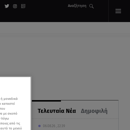
Αναζήτηση
 ή μοναδικά
α καταστεί
 που
Τελευταία Νέα
Δημοφιλή
να με σκοπό
ν λόγω
ποιες από τις
06.08.26 , 22:39
ε αυτό το μενού