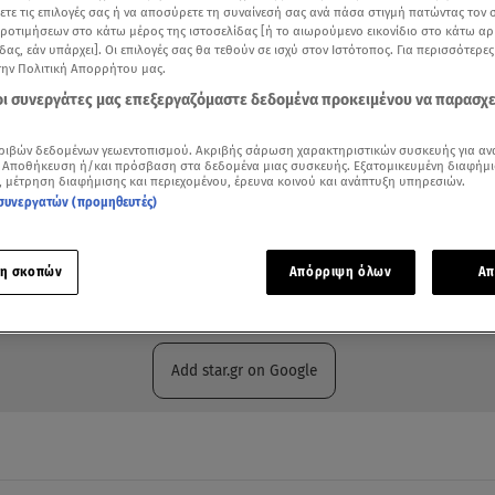
ξετε τις επιλογές σας ή να αποσύρετε τη συναίνεσή σας ανά πάσα στιγμή πατώντας τον
προτιμήσεων στο κάτω μέρος της ιστοσελίδας [ή το αιωρούμενο εικονίδιο στο κάτω α
δας, εάν υπάρχει]. Οι επιλογές σας θα τεθούν σε ισχύ στον Ιστότοπος. Για περισσότερε
την Πολιτική Απορρήτου μας.
 οι συνεργάτες μας επεξεργαζόμαστε δεδομένα προκειμένου να παρασχ
ριβών δεδομένων γεωεντοπισμού. Ακριβής σάρωση χαρακτηριστικών συσκευής για αν
 Αποθήκευση ή/και πρόσβαση στα δεδομένα μιας συσκευής. Εξατομικευμένη διαφήμι
, μέτρηση διαφήμισης και περιεχομένου, έρευνα κοινού και ανάπτυξη υπηρεσιών.
συνεργατών (προμηθευτές)
ότερα άρθρα μας στην αναζήτηση σας
η σκοπών
Απόρριψη όλων
Απ
.gr στις επιλογές σας
Δείτε περισσότερα άρθρα μας στα αποτελέσματα αναζήτησης
Add star.gr on Google