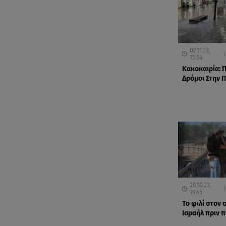
02.11.23,
15:54
Κακοκαιρία: 
Δρόμοι Στην 
20.10.23,
19:45
Το φιλί στον 
Ισραήλ πριν π