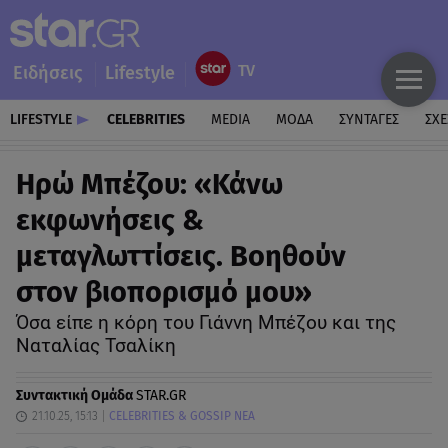
Ειδήσεις
Lifestyle
LIFESTYLE
CELEBRITIES
MEDIA
ΜΟΔΑ
ΣΥΝΤΑΓΕΣ
ΣΧΕ
Ηρώ Μπέζου: «Κάνω
εκφωνήσεις &
μεταγλωττίσεις. Βοηθούν
στον βιοπορισμό μου»
Όσα είπε η κόρη του Γιάννη Μπέζου και της
Ναταλίας Τσαλίκη
Συντακτική Ομάδα
STAR.GR
21.10.25, 15:13
CELEBRITIES & GOSSIP ΝΕΑ