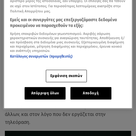
αριστερό μέρος της ιστοσελίδας, εάν υπάρχει]. Οι επιλογές σας θα τεθούν
σε ισχύ στον Ιστότοπος. Για περισσότερες λεπτομέρειες ανατρέξτε στην
Πολιτική Απορρήτου μας.
Εμείς και οι συνεργάτες μας επεξεργαζόμαστε δεδομένα
προκειμένου να παρασχεθούν τα εξής:
Χρήση επακριβών δεδομένων γεωεντοπισμού. Ακριβής σάρωση
χαρακτηριστικών συσκευής για αναγνώριση ταυτότητας. Αποθήκευση ή/
και πρόσβαση στα δεδομένα μιας συσκευής. Εξατομικευμένη διαφήμιση
και περιεχόμενο, μέτρηση διαφήμισης και περιεχομένου, έρευνα κοινού
και ανάπτυξη υπηρεσιών.
Κατάλογος συνεργατών (προμηθευτές)
Εμφάνιση σκοπών
Η
Ηρώ Μπέζου
, κόρη του
Γιάννη Μπέζου
και της
Απόρριψη όλων
Αποδοχή
Ναταλίας Τσαλίκη
, μίλησε στην εκπομπή
Buongiorno
και
τον Άρη Καβατζίκη. Η ηθοποιός αναφέρθηκε, μεταξύ
άλλων, και στον λόγο που δεν εργάζεται στην
τηλεόραση.