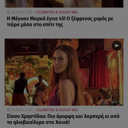
05.08.26, 23:20
CELEBRITIES & GOSSIP ΝΕΑ
Η Μέγκαν Μαρκλ έγινε 45! Ο ξέφρενος χορός με
τιάρα μέσα στο σπίτι της
05.08.26, 23:00
CELEBRITIES & GOSSIP ΝΕΑ
Σίσσυ Χρηστίδου: Πιο όμορφη και λαμπερή κι από
το ηλιοβασίλεμα στα Χανιά!