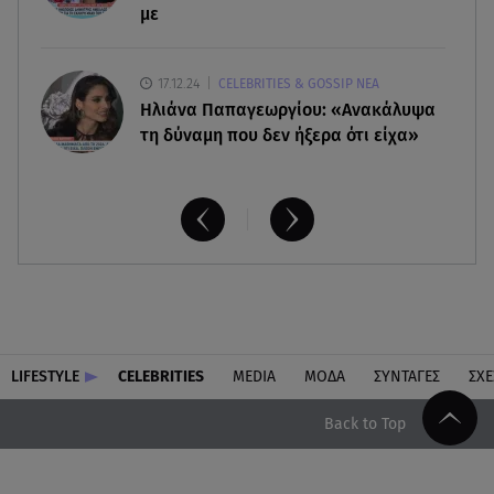
με
17.12.24
CELEBRITIES & GOSSIP ΝΕΑ
Ηλιάνα Παπαγεωργίου: «Ανακάλυψα
τη δύναμη που δεν ήξερα ότι είχα»
LIFESTYLE
CELEBRITIES
MEDIA
ΜΟΔΑ
ΣΥΝΤΑΓΕΣ
ΣΧΕ
Back to Top