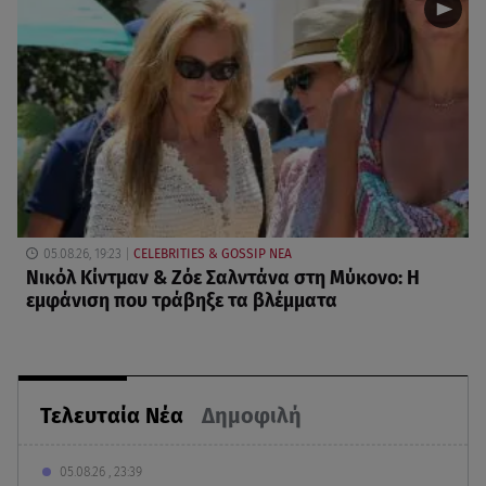
05.08.26, 19:23
CELEBRITIES & GOSSIP ΝΕΑ
Νικόλ Κίντμαν & Ζόε Σαλντάνα στη Μύκονο: Η
εμφάνιση που τράβηξε τα βλέμματα
Τελευταία Νέα
Δημοφιλή
05.08.26 , 23:39