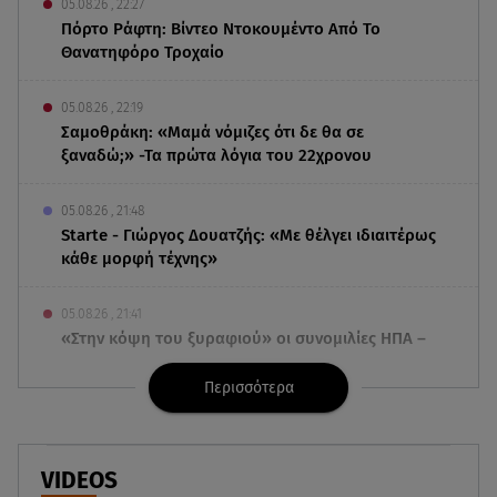
05.08.26 , 22:27
Πόρτο Ράφτη: Bίντεο Ντοκουμέντο Από Το
Θανατηφόρο Τροχαίο
05.08.26 , 22:19
Σαμοθράκη: «Μαμά νόμιζες ότι δε θα σε
ξαναδώ;» -Τα πρώτα λόγια του 22χρονου
05.08.26 , 21:48
Starte - Γιώργος Δουατζής: «Με θέλγει ιδιαιτέρως
κάθε μορφή τέχνης»
05.08.26 , 21:41
«Στην κόψη του ξυραφιού» οι συνομιλίες ΗΠΑ –
Ιράν
Περισσότερα
05.08.26 , 21:22
Ευρυδίκη Βαλαβάνη για Γρηγόρη Μόργκαν:
«Oνειρευόμουν έναν άντρα σαν εσένα»
VIDEOS