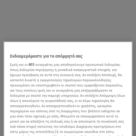
Ενδιαφερόμαστε για το απόρρητό σας
Εμείς και οι
603
συνεργάτες μας αποθηκεύουμε προσωπικά δεδομένα,
όπως δεδομένα περιήγησης ή μοναδικά αναγνωριστικά στοιχεία, και
έχουμε πρόσβαση σε αυτά στη συσκευή σας. Αν επιλέξετε Αποδοχή, θα
καταστεί δυνατή η ενεργοποίηση τεχνολογιών παρακολούθησης
προκειμένου να υποστηριχθούν οι σκοποί που εμφανίζονται παρακάτω,
για τους οποίους εμείς και οι συνεργάτες μας επεξεργαζόμαστε τα
δεδομένα με σκοπό την παροχή υπηρεσιών. Αν επιλέξετε Απόρριψη όλων
όλων ή αποσύρετε τη συγκατάθεσή σας, οι εν λόγω τεχνολογίες θα
απενεργοποιηθούν. Αν απενεργοποιηθούν οι ιχνηλάτες, ορισμένο
περιεχόμενο και κάποιες από τις διαφημίσεις που βλέπετε ενδέχεται να
μην είναι τόσο σχετικές με εσάς. Μπορείτε να επανεμφανίσετε αυτό το
μενού για να αλλάξετε τις επιλογές σας ή να αποσύρετε τη συναίνεσή σας
ανά πάσα στιγμή πατώντας τον σύνδεσμο Διαχείριση προτιμήσεων στο
κάτω μέρος της ιστοσελίδας [ή το αιωρούμενο εικονίδιο στο κάτω