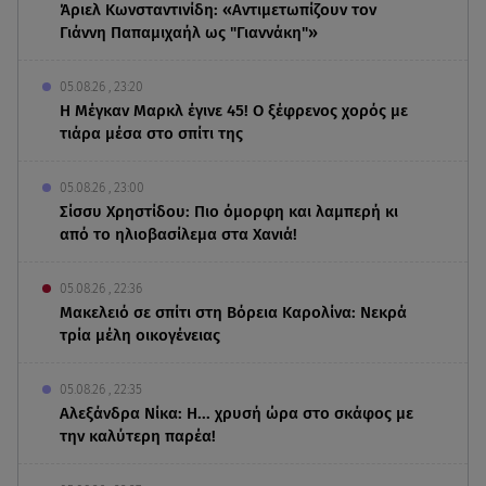
Άριελ Κωνσταντινίδη: «Αντιμετωπίζουν τον
Γιάννη Παπαμιχαήλ ως "Γιαννάκη"»
05.08.26 , 23:20
Η Μέγκαν Μαρκλ έγινε 45! Ο ξέφρενος χορός με
τιάρα μέσα στο σπίτι της
05.08.26 , 23:00
Σίσσυ Χρηστίδου: Πιο όμορφη και λαμπερή κι
από το ηλιοβασίλεμα στα Χανιά!
05.08.26 , 22:36
Μακελειό σε σπίτι στη Βόρεια Καρολίνα: Νεκρά
τρία μέλη οικογένειας
05.08.26 , 22:35
Αλεξάνδρα Νίκα: Η... χρυσή ώρα στο σκάφος με
την καλύτερη παρέα!