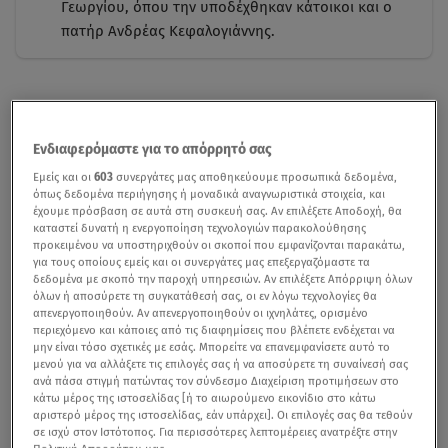
Γεωργίου, όπου την υποδέχθηκαν κάτοικοι και ο
πατήρ Ανδρέας Κεφαλογιάννης.
Ενδιαφερόμαστε για το απόρρητό σας
Εμείς και οι
603
συνεργάτες μας αποθηκεύουμε προσωπικά δεδομένα,
όπως δεδομένα περιήγησης ή μοναδικά αναγνωριστικά στοιχεία, και
έχουμε πρόσβαση σε αυτά στη συσκευή σας. Αν επιλέξετε Αποδοχή, θα
καταστεί δυνατή η ενεργοποίηση τεχνολογιών παρακολούθησης
προκειμένου να υποστηριχθούν οι σκοποί που εμφανίζονται παρακάτω,
για τους οποίους εμείς και οι συνεργάτες μας επεξεργαζόμαστε τα
δεδομένα με σκοπό την παροχή υπηρεσιών. Αν επιλέξετε Απόρριψη όλων
όλων ή αποσύρετε τη συγκατάθεσή σας, οι εν λόγω τεχνολογίες θα
απενεργοποιηθούν. Αν απενεργοποιηθούν οι ιχνηλάτες, ορισμένο
περιεχόμενο και κάποιες από τις διαφημίσεις που βλέπετε ενδέχεται να
μην είναι τόσο σχετικές με εσάς. Μπορείτε να επανεμφανίσετε αυτό το
μενού για να αλλάξετε τις επιλογές σας ή να αποσύρετε τη συναίνεσή σας
ανά πάσα στιγμή πατώντας τον σύνδεσμο Διαχείριση προτιμήσεων στο
κάτω μέρος της ιστοσελίδας [ή το αιωρούμενο εικονίδιο στο κάτω
αριστερό μέρος της ιστοσελίδας, εάν υπάρχει]. Οι επιλογές σας θα τεθούν
σε ισχύ στον Ιστότοπος. Για περισσότερες λεπτομέρειες ανατρέξτε στην