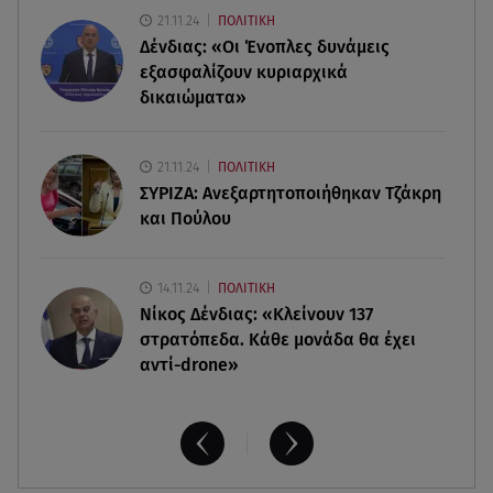
21.11.24
ΠΟΛΙΤΙΚΗ
06.08.26 , 14:00
Δένδιας: «Οι Ένοπλες δυνάμεις
3 ασκήσεις για γλουτούς στο σπίτι – Ιδανικές για
αρχάριες & χωρίς εξοπλισμό
εξασφαλίζουν κυριαρχικά
δικαιώματα»
06.08.26 , 13:54
Ρέβη - Τότσικας: Με τα 11χρονα παιδιά τους στο
21.11.24
ΠΟΛΙΤΙΚΗ
σπίτι τους στην Τήνο
ΣΥΡΙΖΑ: Ανεξαρτητοποιήθηκαν Τζάκρη
και Πούλου
14.11.24
ΠΟΛΙΤΙΚΗ
Νίκος Δένδιας: «Κλείνουν 137
στρατόπεδα. Kάθε μονάδα θα έχει
αντί-drone»