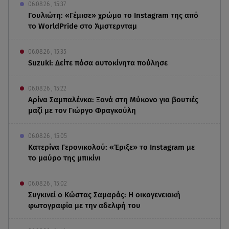
06.08.26 , 15:37
Γουλιώτη: «Γέμισε» χρώμα το Instagram της από
το WorldPride στο Άμστερνταμ
06.08.26 , 15:35
Suzuki: Δείτε πόσα αυτοκίνητα πούλησε
06.08.26 , 15:22
Αρίνα Σαμπαλένκα: Ξανά στη Μύκονο για βουτιές
μαζί με τον Γιώργο Φραγκούλη
06.08.26 , 15:05
Κατερίνα Γερονικολού: «Έριξε» το Instagram με
το μαύρο της μπικίνι
06.08.26 , 15:02
Συγκινεί ο Κώστας Σαμαράς: Η οικογενειακή
φωτογραφία με την αδελφή του