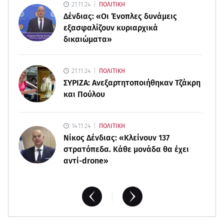
21.11.24
ΠΟΛΙΤΙΚΗ
Γυμναστική για τόνωση πριν την παραλία! Full
Δένδιας: «Οι Ένοπλες δυνάμεις
body workout!
εξασφαλίζουν κυριαρχικά
δικαιώματα»
10.08.26 , 10:05
Ξεκινά η μαζική παραγωγή της νέας BMW i3
21.11.24
ΠΟΛΙΤΙΚΗ
ΣΥΡΙΖΑ: Ανεξαρτητοποιήθηκαν Τζάκρη
και Πούλου
14.11.24
ΠΟΛΙΤΙΚΗ
Νίκος Δένδιας: «Κλείνουν 137
στρατόπεδα. Kάθε μονάδα θα έχει
αντί-drone»