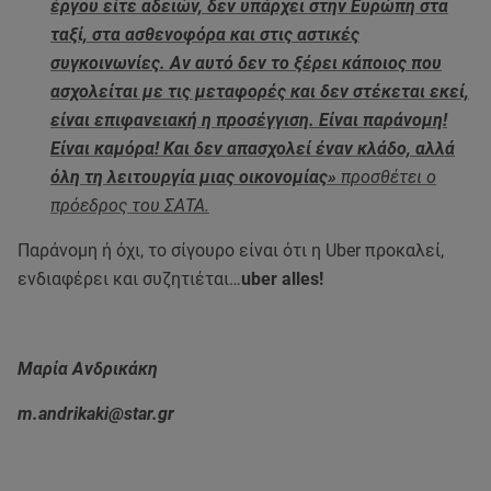
έργου είτε αδειών, δεν υπάρχει στην Ευρώπη στα
ταξί, στα ασθενοφόρα και στις αστικές
συγκοινωνίες. Αν αυτό δεν το ξέρει κάποιος που
ασχολείται με τις μεταφορές και δεν στέκεται εκεί,
είναι επιφανειακή η προσέγγιση. Είναι παράνομη!
Είναι καμόρα! Και δεν απασχολεί έναν κλάδο, αλλά
όλη τη λειτουργία μιας οικονομίας»
προσθέτει ο
πρόεδρος του ΣΑΤΑ.
Παράνομη ή όχι, το σίγουρο είναι ότι η Uber προκαλεί,
ενδιαφέρει και συζητιέται…
uber alles!
Μαρία Ανδρικάκη
m.andrikaki@star.gr