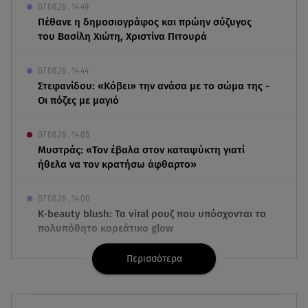
07.08.26 , 14:49
Πέθανε η δημοσιογράφος και πρώην σύζυγος
του Βασίλη Χιώτη, Χριστίνα Πιτουρά
07.08.26 , 14:44
Στεφανίδου: «Κόβει» την ανάσα με το σώμα της -
Οι πόζες με μαγιό
07.08.26 , 14:05
Μυστράς: «Τον έβαλα στον καταψύκτη γιατί
ήθελα να τον κρατήσω άφθαρτο»
07.08.26 , 14:00
K-beauty blush: Τα viral ρουζ που υπόσχονται το
πολυπόθητο κορεάτικο glow
Περισσότερα
07.08.26 , 13:42
Παραλίες: Πάνω από 1.500 έλεγχοι - Στη μάχη
drones και νέες τεχνολογίες