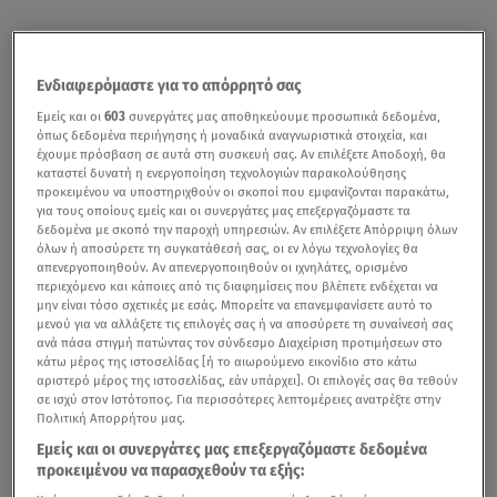
Ενδιαφερόμαστε για το απόρρητό σας
Εμείς και οι
603
συνεργάτες μας αποθηκεύουμε προσωπικά δεδομένα,
όπως δεδομένα περιήγησης ή μοναδικά αναγνωριστικά στοιχεία, και
έχουμε πρόσβαση σε αυτά στη συσκευή σας. Αν επιλέξετε Αποδοχή, θα
καταστεί δυνατή η ενεργοποίηση τεχνολογιών παρακολούθησης
προκειμένου να υποστηριχθούν οι σκοποί που εμφανίζονται παρακάτω,
για τους οποίους εμείς και οι συνεργάτες μας επεξεργαζόμαστε τα
δεδομένα με σκοπό την παροχή υπηρεσιών. Αν επιλέξετε Απόρριψη όλων
όλων ή αποσύρετε τη συγκατάθεσή σας, οι εν λόγω τεχνολογίες θα
απενεργοποιηθούν. Αν απενεργοποιηθούν οι ιχνηλάτες, ορισμένο
περιεχόμενο και κάποιες από τις διαφημίσεις που βλέπετε ενδέχεται να
μην είναι τόσο σχετικές με εσάς. Μπορείτε να επανεμφανίσετε αυτό το
Ο ιδρυτής και διευθύνων σύμβουλος της εφαρμογής
μενού για να αλλάξετε τις επιλογές σας ή να αποσύρετε τη συναίνεσή σας
Uber,
Travis Kalanick,
παραιτήθηκε από τη θέση του πριν
ανά πάσα στιγμή πατώντας τον σύνδεσμο Διαχείριση προτιμήσεων στο
κάτω μέρος της ιστοσελίδας [ή το αιωρούμενο εικονίδιο στο κάτω
λίγες ημέρες,
μετά από 6 μήνες ασταμάτητων
αριστερό μέρος της ιστοσελίδας, εάν υπάρχει]. Οι επιλογές σας θα τεθούν
σκανδάλων που έπλητταν την εφαρμογή.
σε ισχύ στον Ιστότοπος. Για περισσότερες λεπτομέρειες ανατρέξτε στην
Πολιτική Απορρήτου μας.
Οι
New York Times
έγραψαν ότι
η απόφαση του Kalanick
Εμείς και οι συνεργάτες μας επεξεργαζόμαστε δεδομένα
προέκυψε
μετά από πιέσεις 5 από τους μεγαλύτερους
προκειμένου να παρασχεθούν τα εξής: