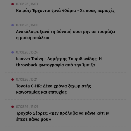
07.08.26 , 16:03
Καιρός: Έρχονται ξανά 40άρια - Σε ποιες περιοχές
07.08.26 , 16:00
Ανακάλυψε ξανά τη δύναμή σου: μην σε τρομάζει
η μυϊκή απώλεια
07.08.26 , 15:24
Ιωάννα Τούνη - Δημήτρης Σπυριδωνίδης: Η
throwback φωτογραφία από την Ίμπιζα
07.08.26 , 15:21
Toyota C-HR: Δέκα χρόνια ξεχωριστής
καινοτομίας και επιτυχίας
07.08.26 , 15:09
Τροχαίο Σέρρες: «Δεν πρόλαβα να κάνω κάτι κι
έπεσε πάνω μου»