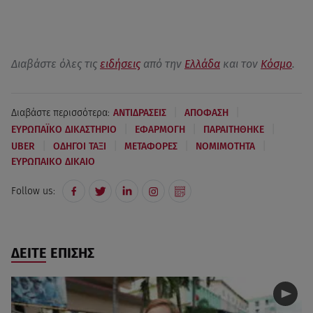
Διαβάστε όλες τις
ειδήσεις
από την
Ελλάδα
και τον
Κόσμο
.
|
|
Διαβάστε περισσότερα:
ΑΝΤΙΔΡΑΣΕΙΣ
ΑΠΟΦΑΣΗ
|
|
|
ΕΥΡΩΠΑΪΚΟ ΔΙΚΑΣΤΗΡΙΟ
ΕΦΑΡΜΟΓΗ
ΠΑΡΑΙΤΗΘΗΚΕ
|
|
|
|
UBER
ΟΔΗΓΟΙ ΤΑΞΙ
ΜΕΤΑΦΟΡΕΣ
ΝΟΜΙΜΟΤΗΤΑ
ΕΥΡΩΠΑΙΚΟ ΔΙΚΑΙΟ
Follow us:
ΔΕΙΤΕ ΕΠΙΣΗΣ