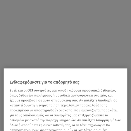
Ενδιαφερόμαστε για το απόρρητό σας
Εμείς και οι
603
συνεργάτες μας αποθηκεύουμε προσωπικά δεδομένα,
όπως δεδομένα περιήγησης ή μοναδικά αναγνωριστικά στοιχεία, και
έχουμε πρόσβαση σε αυτά στη συσκευή σας. Αν επιλέξετε Αποδοχή, θα
καταστεί δυνατή η ενεργοποίηση τεχνολογιών παρακολούθησης
προκειμένου να υποστηριχθούν οι σκοποί που εμφανίζονται παρακάτω,
για τους οποίους εμείς και οι συνεργάτες μας επεξεργαζόμαστε τα
δεδομένα με σκοπό την παροχή υπηρεσιών. Αν επιλέξετε Απόρριψη όλων
όλων ή αποσύρετε τη συγκατάθεσή σας, οι εν λόγω τεχνολογίες θα
απενεργοποιηθούν. Αν απενεργοποιηθούν οι ιχνηλάτες, ορισμένο