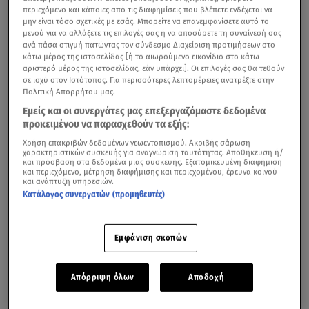
περιεχόμενο και κάποιες από τις διαφημίσεις που βλέπετε ενδέχεται να
μην είναι τόσο σχετικές με εσάς. Μπορείτε να επανεμφανίσετε αυτό το
μενού για να αλλάξετε τις επιλογές σας ή να αποσύρετε τη συναίνεσή σας
ανά πάσα στιγμή πατώντας τον σύνδεσμο Διαχείριση προτιμήσεων στο
κάτω μέρος της ιστοσελίδας [ή το αιωρούμενο εικονίδιο στο κάτω
αριστερό μέρος της ιστοσελίδας, εάν υπάρχει]. Οι επιλογές σας θα τεθούν
σε ισχύ στον Ιστότοπος. Για περισσότερες λεπτομέρειες ανατρέξτε στην
Πολιτική Απορρήτου μας.
Εμείς και οι συνεργάτες μας επεξεργαζόμαστε δεδομένα
προκειμένου να παρασχεθούν τα εξής:
Χρήση επακριβών δεδομένων γεωεντοπισμού. Ακριβής σάρωση
χαρακτηριστικών συσκευής για αναγνώριση ταυτότητας. Αποθήκευση ή/
και πρόσβαση στα δεδομένα μιας συσκευής. Εξατομικευμένη διαφήμιση
και περιεχόμενο, μέτρηση διαφήμισης και περιεχομένου, έρευνα κοινού
και ανάπτυξη υπηρεσιών.
Κατάλογος συνεργατών (προμηθευτές)
Εμφάνιση σκοπών
Απόρριψη όλων
Αποδοχή