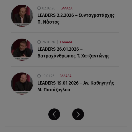
06.08.26 , 14:34
02.02.26
ΕΛΛΑΔΑ
«Πάμε για νέα θεραπεία»: Η νέα φωτογραφία του
LEADERS 2.2.2026 – Συνταγματάρχης
Παράσχου από το νοσοκομείο
Π. Νάστος
06.08.26 , 14:29
Γενέθλια για τον Λάκη Γαβαλά: Οι φωτογραφίες
26.01.26
ΕΛΛΑΔΑ
που δημοσίευσε
LEADERS 26.01.2026 –
Βατραχάνθρωπος Τ. Χατζαντώνης
19.01.26
ΕΛΛΑΔΑ
LEADERS 19.01.2026 – Αν. Καθηγητής
Μ. Παπάζογλου