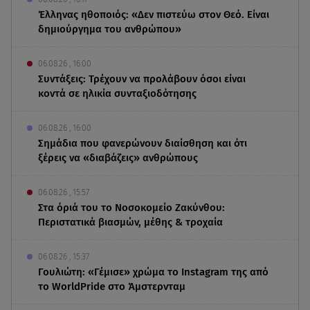
Έλληνας ηθοποιός: «Δεν πιστεύω στον Θεό. Είναι
δημιούργημα του ανθρώπου»
06.08.26 , 16:00
Συντάξεις: Τρέχουν να προλάβουν όσοι είναι
κοντά σε ηλικία συνταξιοδότησης
06.08.26 , 16:00
Σημάδια που φανερώνουν διαίσθηση και ότι
ξέρεις να «διαβάζεις» ανθρώπους
06.08.26 , 15:57
Στα όριά του το Νοσοκομείο Ζακύνθου:
Περιστατικά βιασμών, μέθης & τροχαία
06.08.26 , 15:37
Γουλιώτη: «Γέμισε» χρώμα το Instagram της από
το WorldPride στο Άμστερνταμ