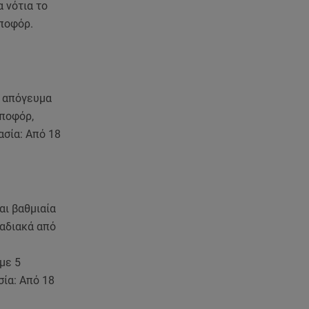
 νότια το
μποφόρ.
ο απόγευμα
μποφόρ,
ασία: Από 18
αι βαθμιαία
ταδιακά από
με 5
σία: Από 18