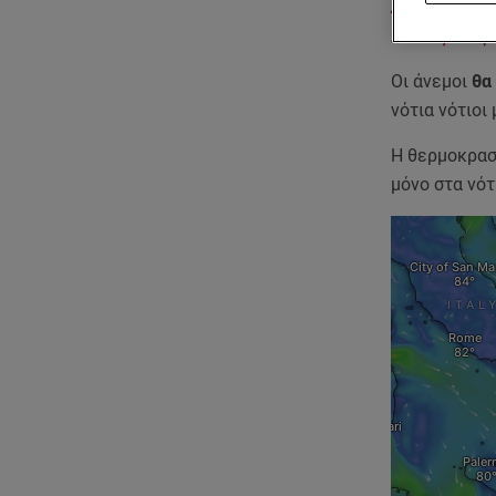
Δείτε καθημε
Μετεωρολογι
Οι άνεμοι
θα 
νότια νότιοι 
Η θερμοκρα
μόνο στα νότ