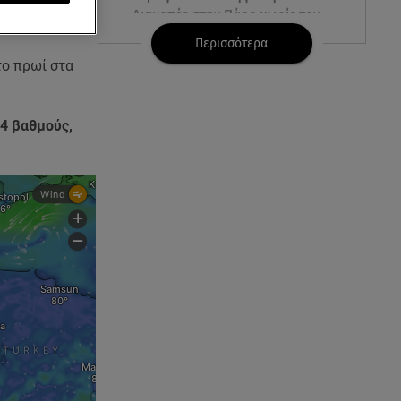
νική
Διακοπές στην Πάρο χωρίς τον
Χρήστο Μάστορα
Περισσότερα
το πρωί στα
06.08.26 , 22:12
Στην παραλία η Αποστολία Ζώη:
«Γεμάτη αλμύρα»
24 βαθμούς,
06.08.26 , 22:10
Κλήρωση Τζόκερ 6/8/2026: Οι
τυχεροί αριθμοί για τα
2.500.000 ευρώ
06.08.26 , 22:02
Σύγκρουση τραμ στη Γερμανία:
25 τραυματίες, 7 σε σοβαρή
κατάσταση
06.08.26 , 21:59
Νέες τουρκικές προκλήσεις στο