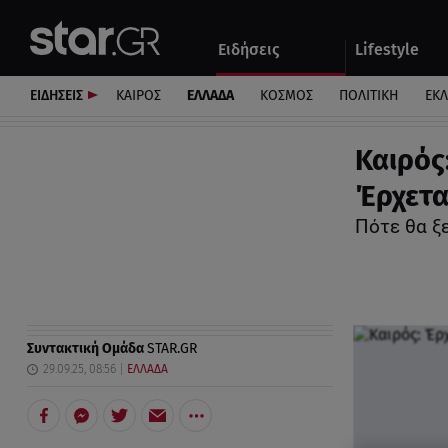
Αθλητικά
Quiz
Ειδήσεις
Lifestyle
Αυτοκίνητο
ΕΙΔΗΣΕΙΣ
ΚΑΙΡΟΣ
ΕΛΛΑΔΑ
ΚΟΣΜΟΣ
ΠΟΛΙΤΙΚΗ
ΕΚ
Καιρός
Έρχετα
Πότε θα ξε
Συντακτική Ομάδα
STAR.GR
29.09.25, 08:56
ΕΛΛΑΔΑ