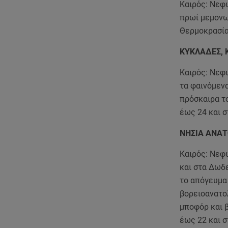
Καιρός: Νεφ
πρωί μεμονωμ
Θερμοκρασία
ΚΥΚΛΑΔΕΣ, 
Καιρός: Νεφ
τα φαινόμενα
πρόσκαιρα το
έως 24 και 
ΝΗΣΙΑ ΑΝΑΤ
Καιρός: Νεφώ
και στα Δωδ
το απόγευμα 
βορειοανατολ
μποφόρ και β
έως 22 και 