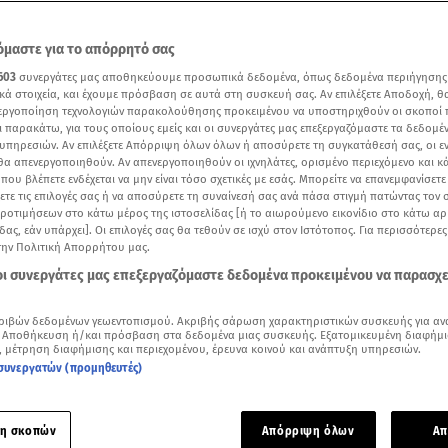
μαστε για το απόρρητό σας
603
συνεργάτες μας αποθηκεύουμε προσωπικά δεδομένα, όπως δεδομένα περιήγησης
κά στοιχεία, και έχουμε πρόσβαση σε αυτά στη συσκευή σας. Αν επιλέξετε Αποδοχή, θ
νεργοποίηση τεχνολογιών παρακολούθησης προκειμένου να υποστηριχθούν οι σκοποί
ι παρακάτω, για τους οποίους εμείς και οι συνεργάτες μας επεξεργαζόμαστε τα δεδομέ
υπηρεσιών. Αν επιλέξετε Απόρριψη όλων όλων ή αποσύρετε τη συγκατάθεσή σας, οι ε
 θα απενεργοποιηθούν. Αν απενεργοποιηθούν οι ιχνηλάτες, ορισμένο περιεχόμενο και κά
 που βλέπετε ενδέχεται να μην είναι τόσο σχετικές με εσάς. Μπορείτε να επανεμφανίσετ
ξετε τις επιλογές σας ή να αποσύρετε τη συναίνεσή σας ανά πάσα στιγμή πατώντας τον
προτιμήσεων στο κάτω μέρος της ιστοσελίδας [ή το αιωρούμενο εικονίδιο στο κάτω α
δας, εάν υπάρχει]. Οι επιλογές σας θα τεθούν σε ισχύ στον Ιστότοπος. Για περισσότερε
την Πολιτική Απορρήτου μας.
Δείτε περισσότερα άρθρα μας στα αποτελέσματα αναζήτησης
 οι συνεργάτες μας επεξεργαζόμαστε δεδομένα προκειμένου να παρασχ
Add star.gr on Google
ριβών δεδομένων γεωεντοπισμού. Ακριβής σάρωση χαρακτηριστικών συσκευής για αν
 Αποθήκευση ή/και πρόσβαση στα δεδομένα μιας συσκευής. Εξατομικευμένη διαφήμι
, μέτρηση διαφήμισης και περιεχομένου, έρευνα κοινού και ανάπτυξη υπηρεσιών.
ρινό
καιρό
ξεκινά η νέα εβδομάδα, καθώς τοπικές βροχές ση
συνεργατών (προμηθευτές)
ίς το πρωί σε πολλές περιοχές της χώρας. Από το απόγευμα
α εξασθενήσουν.
η σκοπών
Απόρριψη όλων
Απ