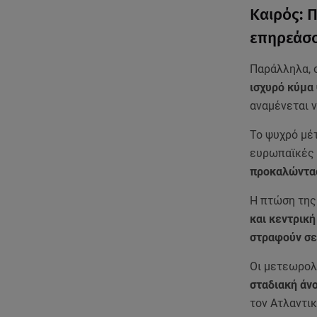
Καιρός: 
επηρεάσο
Παράλληλα, 
ισχυρό κύμα
αναμένεται 
Το ψυχρό μέ
ευρωπαϊκές 
προκαλώντας
H πτώση της
και κεντρικ
στραφούν σε
Οι μετεωρολ
σταδιακή άν
τον Ατλαντι