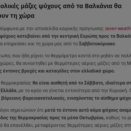
Πολικές μάζες ψύχους από τα Βαλκάνια θα
υν τη χώρα
σύμφωνα με την ιστοσελίδα καιρικής πρόγνωσης
sever-weath
 ψύχους κατεβαίνει από την κεντρική Ευρώπη προς τα Βαλκά
να επηρεάσει και τη χώρα μας από το
Σαββατοκύριακο
.
τωπο, που ήδη ρίχνει το θερμόμετρο κοντά στο μηδέν σε πολ
χώρες, θα συναντηθεί με θερμότερες αέριες μάζες από τη Μ
 έντονες βροχές και καταιγίδες στον ελλαδικό χώρο.
 θερμοκρασίας
θα είναι αισθητή από το Σάββατο, ιδιαίτερα σ
ή Ελλάδα
, με το κρύο να γίνεται εντονότερο από την Κυριακή. 
 βόρειους-βορειοανατολικούς, ενισχύοντας το αίσθημα ψύχο
όγοι σημειώνουν ότι
μετά το έντονο αυτό κύμα ψύχους αναμ
οδος της θερμοκρασίας προς τα μέσα Οκτωβρίου,
καθώς το ρ
κό θα επανέλθει, μεταφέροντας θερμότερες αέριες μάζες στη