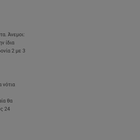
α. Άνεμοι:
ν ίδια
ονία 2 με 3
α νότια
αία θα
ως 24