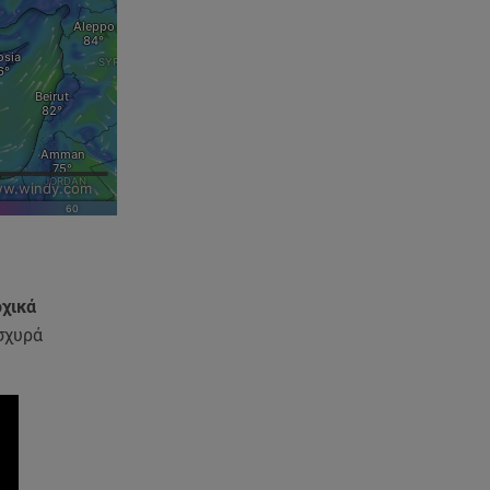
Αιγαίο - Αερομαχία με ελληνικά
F-16
06.08.26 , 21:31
Τροχαίο για τον Mike - Η
ανακοίνωση του ράπερ στα
social media
06.08.26 , 21:22
Ισραήλ - Κύπρος - Κρήτη: Το
μεγαλύτερο υποθαλάσσιο
καλώδιο στον κόσμο
οχικά
06.08.26 , 21:07
σχυρά
Motor Oil: Δωρεά
πυροσβεστικών οχημάτων και
εξοπλισμού στον Άγιο Βασίλειο
06.08.26 , 20:49
Άκης Παυλόπουλος: Η τρυφερή