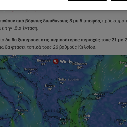
ρινά την πρόγνωση του καιρού από το Star, σύμφωνα με την Εθ
κή Υπηρεσία (ΕΜΥ)
πνέουν από βόρειες διευθύνσεις 3 με 5 μποφόρ
, πρόσκαιρα 
με την ίδια ένταση.
σία
δε θα ξεπεράσει στις περισσότερες περιοχές τους 21 με 
ια θα φτάσει τοπικά τους 26 βαθμούς Κελσίου.