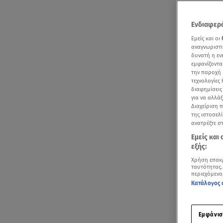
Ενδιαφερό
Εμείς και οι
αναγνωριστι
δυνατή η ε
εμφανίζοντα
την παροχή 
τεχνολογίες
διαφημίσεις
για να αλλά
Διαχείριση 
της ιστοσελί
ανατρέξτε σ
Εμείς και
εξής:
Χρήση επακ
ταυτότητας.
περιεχόμενο
Με φθινοπω
Κατάλογος 
ήδη από νωρ
φαινόμενα θ
Εμφάνισ