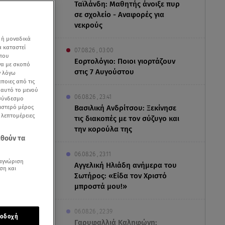
Ταϊλάνδη: Μαθητής άνοιξε πυρ
σε σχολείο - Αναφορές για
νεκρούς
 ή μοναδικά
α καταστεί
07.08.26 , 03:00
 που
Εορτολόγιο: Ποιοι γιορτάζουν
να με σκοπό
στις 7 Αυγούστου
ν λόγω
ποιες από τις
ε αυτό το μενού
06.08.26 , 23:41
 σύνδεσμο
ριστερό μέρος
Βασιλική Ανδρίτσου: Ξεκίνησε
ς λεπτομέρειες
τις διακοπές με τον σύζυγο και
την κορούλα της
εθούν τα
06.08.26 , 23:11
αγνώριση
Αγγελική Ηλιάδη ανήμερα του
ση και
Σωτήρος: «Είδα τον Χριστό
μειώνονται
μπροστά μου!»
 τα
06.08.26 , 22:39
οδοχή
Γαρυφαλλιά Καληφώνη: