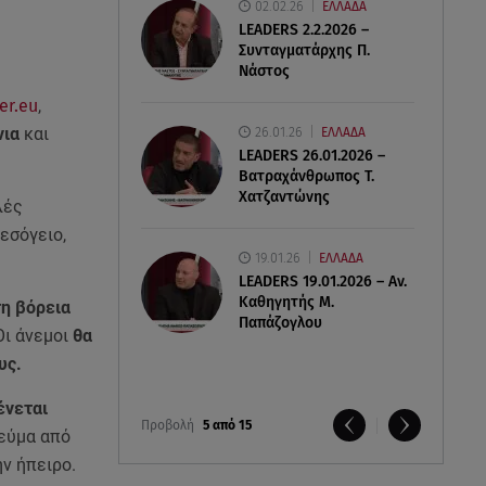
02.02.26
ΕΛΛΑΔΑ
LEADERS 2.2.2026 –
Συνταγματάρχης Π.
Νάστος
er.eu
,
26.01.26
νια
και
ΕΛΛΑΔΑ
LEADERS 26.01.2026 –
Βατραχάνθρωπος Τ.
Χατζαντώνης
λές
εσόγειο,
19.01.26
ΕΛΛΑΔΑ
LEADERS 19.01.2026 – Αν.
Καθηγητής Μ.
τη βόρεια
Παπάζογλου
Οι άνεμοι
θα
υς.
ένεται
Προβολή
5 από 15
εύμα από
ν ήπειρο.