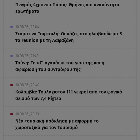
Πνιγμός 4χρονου Πάρος: Θρήνος και αναπάντητα
ερωτήματα
10.08.26 , 22:04
Σταματίνα Τσιμτσιλή: Οι πόζες στο ηλιοβασίλεμα &
το reunion με τη Λαφαζάνη
10.08.26 , 21:40
Τούνη: Το «Σ’ αγαπάω» του γιου της και η
αφιέρωση του συντρόφου της
10.08.26 , 20:40
Κολομβία: Τουλάχιστον 111 νεκροί από τον φονικό
σεισμό των 7,4 Ρίχτερ
10.08.26 , 20:33
Νέα τουρκική πρόκληση με αφορμή το
χωροταξικό για τον Τουρισμό