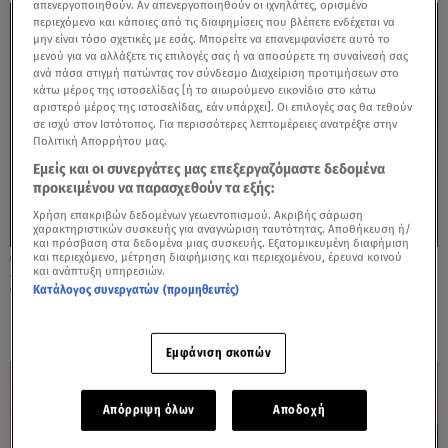
απενεργοποιηθούν. Αν απενεργοποιηθούν οι ιχνηλάτες, ορισμένο
περιεχόμενο και κάποιες από τις διαφημίσεις που βλέπετε ενδέχεται να
μην είναι τόσο σχετικές με εσάς. Μπορείτε να επανεμφανίσετε αυτό το
μενού για να αλλάξετε τις επιλογές σας ή να αποσύρετε τη συναίνεσή σας
ανά πάσα στιγμή πατώντας τον σύνδεσμο Διαχείριση προτιμήσεων στο
κάτω μέρος της ιστοσελίδας [ή το αιωρούμενο εικονίδιο στο κάτω
αριστερό μέρος της ιστοσελίδας, εάν υπάρχει]. Οι επιλογές σας θα τεθούν
σε ισχύ στον Ιστότοπος. Για περισσότερες λεπτομέρειες ανατρέξτε στην
Πολιτική Απορρήτου μας.
Εμείς και οι συνεργάτες μας επεξεργαζόμαστε δεδομένα
προκειμένου να παρασχεθούν τα εξής:
Χρήση επακριβών δεδομένων γεωεντοπισμού. Ακριβής σάρωση
χαρακτηριστικών συσκευής για αναγνώριση ταυτότητας. Αποθήκευση ή/
και πρόσβαση στα δεδομένα μιας συσκευής. Εξατομικευμένη διαφήμιση
και περιεχόμενο, μέτρηση διαφήμισης και περιεχομένου, έρευνα κοινού
12.03.25, 13:03
και ανάπτυξη υπηρεσιών.
Χρυσοί Σκούφοι 2025: Ποια είναι τα
Κατάλογος συνεργατών (προμηθευτές)
καλύτερα εστιατόρια της Ελλάδας!
Εμφάνιση σκοπών
Απόρριψη όλων
Αποδοχή