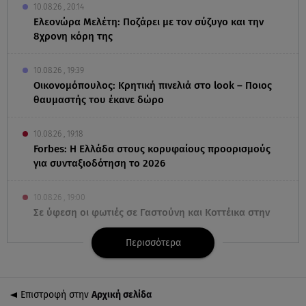
10.08.26 , 20:14
Ελεονώρα Μελέτη: Ποζάρει με τον σύζυγο και την
8χρονη κόρη της
10.08.26 , 19:39
Οικονομόπουλος: Κρητική πινελιά στο look – Ποιος
θαυμαστής του έκανε δώρο
10.08.26 , 19:18
Forbes: Η Ελλάδα στους κορυφαίους προορισμούς
για συνταξιοδότηση το 2026
10.08.26 , 19:00
Σε ύφεση οι φωτιές σε Γαστούνη και Κοττέικα στην
Ηλεία
Περισσότερα
10.08.26 , 18:58
Lepas: Δείτε τι σημαίνει το όνομα της μάρκας
Επιστροφή στην
Αρχική σελίδα