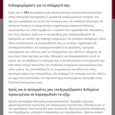
Ενδιαφερόμαστε για το απόρρητό σας
Εμείς και οι
603
συνεργάτες μας αποθηκεύουμε προσωπικά δεδομένα,
όπως δεδομένα περιήγησης ή μοναδικά αναγνωριστικά στοιχεία, και
έχουμε πρόσβαση σε αυτά στη συσκευή σας. Αν επιλέξετε Αποδοχή, θα
καταστεί δυνατή η ενεργοποίηση τεχνολογιών παρακολούθησης
προκειμένου να υποστηριχθούν οι σκοποί που εμφανίζονται παρακάτω,
για τους οποίους εμείς και οι συνεργάτες μας επεξεργαζόμαστε τα
δεδομένα με σκοπό την παροχή υπηρεσιών. Αν επιλέξετε Απόρριψη όλων
όλων ή αποσύρετε τη συγκατάθεσή σας, οι εν λόγω τεχνολογίες θα
απενεργοποιηθούν. Αν απενεργοποιηθούν οι ιχνηλάτες, ορισμένο
περιεχόμενο και κάποιες από τις διαφημίσεις που βλέπετε ενδέχεται να
μην είναι τόσο σχετικές με εσάς. Μπορείτε να επανεμφανίσετε αυτό το
μενού για να αλλάξετε τις επιλογές σας ή να αποσύρετε τη συναίνεσή σας
ανά πάσα στιγμή πατώντας τον σύνδεσμο Διαχείριση προτιμήσεων στο
κάτω μέρος της ιστοσελίδας [ή το αιωρούμενο εικονίδιο στο κάτω
αριστερό μέρος της ιστοσελίδας, εάν υπάρχει]. Οι επιλογές σας θα τεθούν
σε ισχύ στον Ιστότοπος. Για περισσότερες λεπτομέρειες ανατρέξτε στην
Πολιτική Απορρήτου μας.
Εμείς και οι συνεργάτες μας επεξεργαζόμαστε δεδομένα
02.11.21, 12:48
προκειμένου να παρασχεθούν τα εξής:
Η απάντηση του Άδωνι Γεωργιάδη στον
Τάσο Ξιαρχό
Χρήση επακριβών δεδομένων γεωεντοπισμού. Ακριβής σάρωση
χαρακτηριστικών συσκευής για αναγνώριση ταυτότητας. Αποθήκευση ή/
και πρόσβαση στα δεδομένα μιας συσκευής. Εξατομικευμένη διαφήμιση
και περιεχόμενο, μέτρηση διαφήμισης και περιεχομένου, έρευνα κοινού