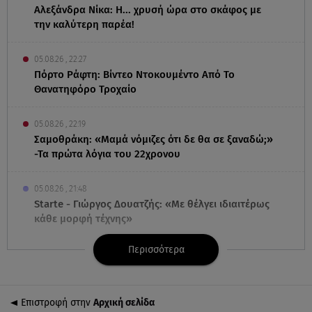
Αλεξάνδρα Νίκα: Η... χρυσή ώρα στο σκάφος με
την καλύτερη παρέα!
05.08.26 , 22:27
Πόρτο Ράφτη: Bίντεο Ντοκουμέντο Από Το
Θανατηφόρο Τροχαίο
05.08.26 , 22:19
Σαμοθράκη: «Μαμά νόμιζες ότι δε θα σε ξαναδώ;»
-Τα πρώτα λόγια του 22χρονου
05.08.26 , 21:48
Starte - Γιώργος Δουατζής: «Με θέλγει ιδιαιτέρως
κάθε μορφή τέχνης»
Περισσότερα
05.08.26 , 21:41
«Στην κόψη του ξυραφιού» οι συνομιλίες ΗΠΑ –
Ιράν
Επιστροφή στην
Αρχική σελίδα