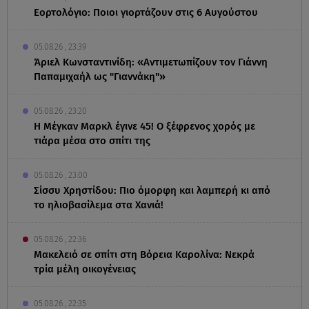
Εορτολόγιο: Ποιοι γιορτάζουν στις 6 Αυγούστου
05.08.26 , 23:39
Άριελ Κωνσταντινίδη: «Αντιμετωπίζουν τον Γιάννη
Παπαμιχαήλ ως "Γιαννάκη"»
05.08.26 , 23:20
Η Μέγκαν Μαρκλ έγινε 45! Ο ξέφρενος χορός με
τιάρα μέσα στο σπίτι της
05.08.26 , 23:00
Σίσσυ Χρηστίδου: Πιο όμορφη και λαμπερή κι από
το ηλιοβασίλεμα στα Χανιά!
05.08.26 , 22:36
Μακελειό σε σπίτι στη Βόρεια Καρολίνα: Νεκρά
τρία μέλη οικογένειας
05.08.26 , 22:35