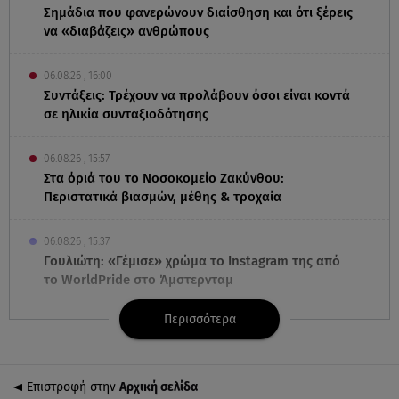
Σημάδια που φανερώνουν διαίσθηση και ότι ξέρεις
να «διαβάζεις» ανθρώπους
06.08.26 , 16:00
Συντάξεις: Τρέχουν να προλάβουν όσοι είναι κοντά
σε ηλικία συνταξιοδότησης
06.08.26 , 15:57
Στα όριά του το Νοσοκομείο Ζακύνθου:
Περιστατικά βιασμών, μέθης & τροχαία
06.08.26 , 15:37
Γουλιώτη: «Γέμισε» χρώμα το Instagram της από
το WorldPride στο Άμστερνταμ
Περισσότερα
06.08.26 , 15:35
Suzuki: Δείτε πόσα αυτοκίνητα πούλησε
Επιστροφή στην
Αρχική σελίδα
06.08.26 , 15:22