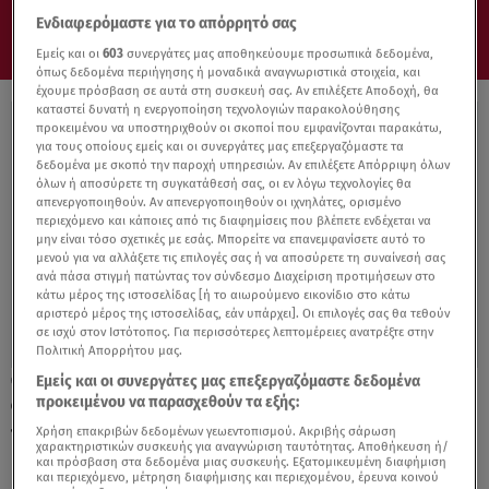
Ενδιαφερόμαστε για το απόρρητό σας
Εμείς και οι
603
συνεργάτες μας αποθηκεύουμε προσωπικά δεδομένα,
όπως δεδομένα περιήγησης ή μοναδικά αναγνωριστικά στοιχεία, και
έχουμε πρόσβαση σε αυτά στη συσκευή σας. Αν επιλέξετε Αποδοχή, θα
καταστεί δυνατή η ενεργοποίηση τεχνολογιών παρακολούθησης
προκειμένου να υποστηριχθούν οι σκοποί που εμφανίζονται παρακάτω,
για τους οποίους εμείς και οι συνεργάτες μας επεξεργαζόμαστε τα
δεδομένα με σκοπό την παροχή υπηρεσιών. Αν επιλέξετε Απόρριψη όλων
όλων ή αποσύρετε τη συγκατάθεσή σας, οι εν λόγω τεχνολογίες θα
απενεργοποιηθούν. Αν απενεργοποιηθούν οι ιχνηλάτες, ορισμένο
περιεχόμενο και κάποιες από τις διαφημίσεις που βλέπετε ενδέχεται να
μην είναι τόσο σχετικές με εσάς. Μπορείτε να επανεμφανίσετε αυτό το
μενού για να αλλάξετε τις επιλογές σας ή να αποσύρετε τη συναίνεσή σας
ανά πάσα στιγμή πατώντας τον σύνδεσμο Διαχείριση προτιμήσεων στο
κάτω μέρος της ιστοσελίδας [ή το αιωρούμενο εικονίδιο στο κάτω
αριστερό μέρος της ιστοσελίδας, εάν υπάρχει]. Οι επιλογές σας θα τεθούν
σε ισχύ στον Ιστότοπος. Για περισσότερες λεπτομέρειες ανατρέξτε στην
Πολιτική Απορρήτου μας.
Εμείς και οι συνεργάτες μας επεξεργαζόμαστε δεδομένα
11.08.21, 10:46
προκειμένου να παρασχεθούν τα εξής:
Φωτιές: Στο πλευρό της Ελλάδας ξένοι
πυροσβέστες- «Κάνουμε ό,τι μπορούμε»
Χρήση επακριβών δεδομένων γεωεντοπισμού. Ακριβής σάρωση
χαρακτηριστικών συσκευής για αναγνώριση ταυτότητας. Αποθήκευση ή/
και πρόσβαση στα δεδομένα μιας συσκευής. Εξατομικευμένη διαφήμιση
και περιεχόμενο, μέτρηση διαφήμισης και περιεχομένου, έρευνα κοινού