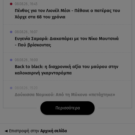
08.08.26 , 16:45
Πένθος για τον Λιονέλ Μέσι - Πέθανε ο πατέρας του
Χόρχε στα 68 του χρόνια
08.08.26 , 16:07
Ευγενία Σαμαρά: Διακοπάρει με τον Νίκο Μουτσινά
- Πού βρίσκονται;
08.08.26 , 16:00
Back to black: η διαχρονική αξία του μαύρου στην
καλοκαιρινή γκαρνταρόμπα
08.08.26 , 15:20
Δούκισσα Νομικού: Από τη Μύκονο «πετάχτηκε»
στη Γαλλική Πολυνησία!
Περισσότερα
08.08.26 , 15:01
Λυκαβηττός: Σε 57χρονη γυναίκα ανήκει η σορός
που βρέθηκε σε σπηλιά
Επιστροφή στην
Αρχική σελίδα