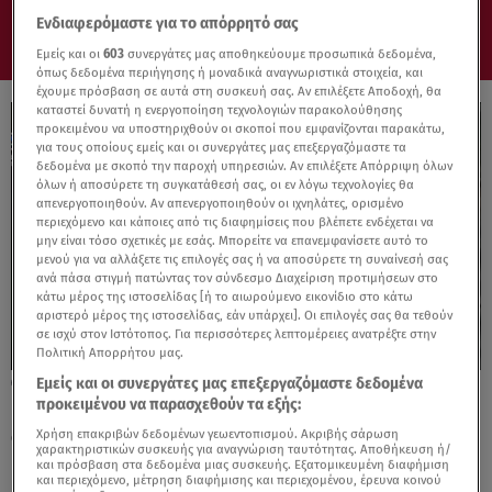
Ενδιαφερόμαστε για το απόρρητό σας
Εμείς και οι
603
συνεργάτες μας αποθηκεύουμε προσωπικά δεδομένα,
όπως δεδομένα περιήγησης ή μοναδικά αναγνωριστικά στοιχεία, και
έχουμε πρόσβαση σε αυτά στη συσκευή σας. Αν επιλέξετε Αποδοχή, θα
καταστεί δυνατή η ενεργοποίηση τεχνολογιών παρακολούθησης
προκειμένου να υποστηριχθούν οι σκοποί που εμφανίζονται παρακάτω,
για τους οποίους εμείς και οι συνεργάτες μας επεξεργαζόμαστε τα
δεδομένα με σκοπό την παροχή υπηρεσιών. Αν επιλέξετε Απόρριψη όλων
όλων ή αποσύρετε τη συγκατάθεσή σας, οι εν λόγω τεχνολογίες θα
απενεργοποιηθούν. Αν απενεργοποιηθούν οι ιχνηλάτες, ορισμένο
περιεχόμενο και κάποιες από τις διαφημίσεις που βλέπετε ενδέχεται να
μην είναι τόσο σχετικές με εσάς. Μπορείτε να επανεμφανίσετε αυτό το
μενού για να αλλάξετε τις επιλογές σας ή να αποσύρετε τη συναίνεσή σας
ανά πάσα στιγμή πατώντας τον σύνδεσμο Διαχείριση προτιμήσεων στο
κάτω μέρος της ιστοσελίδας [ή το αιωρούμενο εικονίδιο στο κάτω
αριστερό μέρος της ιστοσελίδας, εάν υπάρχει]. Οι επιλογές σας θα τεθούν
σε ισχύ στον Ιστότοπος. Για περισσότερες λεπτομέρειες ανατρέξτε στην
Πολιτική Απορρήτου μας.
Εμείς και οι συνεργάτες μας επεξεργαζόμαστε δεδομένα
18.09.25, 09:41
προκειμένου να παρασχεθούν τα εξής:
Intervision 2025: Οι 23 χώρες που
συμμετέχουν στη «ρωσική Eurovision»
Χρήση επακριβών δεδομένων γεωεντοπισμού. Ακριβής σάρωση
χαρακτηριστικών συσκευής για αναγνώριση ταυτότητας. Αποθήκευση ή/
και πρόσβαση στα δεδομένα μιας συσκευής. Εξατομικευμένη διαφήμιση
και περιεχόμενο, μέτρηση διαφήμισης και περιεχομένου, έρευνα κοινού