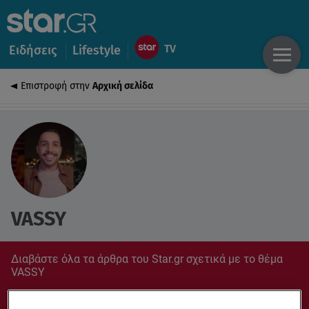
Ειδήσεις
Lifestyle
Επιστροφή στην
Αρχική σελίδα
VASSY
Διαβάστε όλα τα άρθρα του Star.gr σχετικά με το θέμα
VASSY
Συντονίσου στο star.gr για ό,τι σε αφορά.