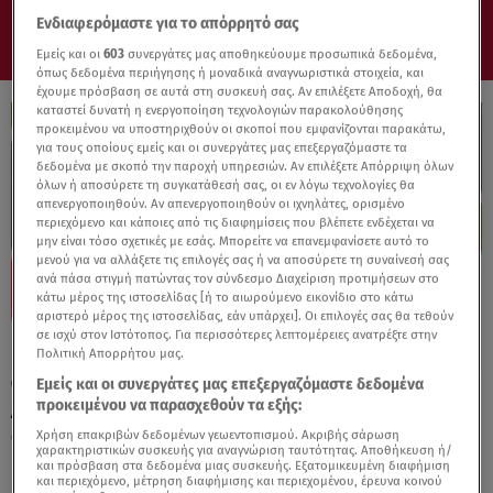
Ενδιαφερόμαστε για το απόρρητό σας
Εμείς και οι
603
συνεργάτες μας αποθηκεύουμε προσωπικά δεδομένα,
όπως δεδομένα περιήγησης ή μοναδικά αναγνωριστικά στοιχεία, και
έχουμε πρόσβαση σε αυτά στη συσκευή σας. Αν επιλέξετε Αποδοχή, θα
καταστεί δυνατή η ενεργοποίηση τεχνολογιών παρακολούθησης
προκειμένου να υποστηριχθούν οι σκοποί που εμφανίζονται παρακάτω,
για τους οποίους εμείς και οι συνεργάτες μας επεξεργαζόμαστε τα
δεδομένα με σκοπό την παροχή υπηρεσιών. Αν επιλέξετε Απόρριψη όλων
όλων ή αποσύρετε τη συγκατάθεσή σας, οι εν λόγω τεχνολογίες θα
απενεργοποιηθούν. Αν απενεργοποιηθούν οι ιχνηλάτες, ορισμένο
περιεχόμενο και κάποιες από τις διαφημίσεις που βλέπετε ενδέχεται να
μην είναι τόσο σχετικές με εσάς. Μπορείτε να επανεμφανίσετε αυτό το
μενού για να αλλάξετε τις επιλογές σας ή να αποσύρετε τη συναίνεσή σας
ανά πάσα στιγμή πατώντας τον σύνδεσμο Διαχείριση προτιμήσεων στο
κάτω μέρος της ιστοσελίδας [ή το αιωρούμενο εικονίδιο στο κάτω
αριστερό μέρος της ιστοσελίδας, εάν υπάρχει]. Οι επιλογές σας θα τεθούν
σε ισχύ στον Ιστότοπος. Για περισσότερες λεπτομέρειες ανατρέξτε στην
Πολιτική Απορρήτου μας.
Εμείς και οι συνεργάτες μας επεξεργαζόμαστε δεδομένα
18.04.24, 18:04
προκειμένου να παρασχεθούν τα εξής:
Aprillia RSV4 Factory και Tuono V4 Factory:
Οι τιμές στην Ελλάδα
Χρήση επακριβών δεδομένων γεωεντοπισμού. Ακριβής σάρωση
χαρακτηριστικών συσκευής για αναγνώριση ταυτότητας. Αποθήκευση ή/
και πρόσβαση στα δεδομένα μιας συσκευής. Εξατομικευμένη διαφήμιση
και περιεχόμενο, μέτρηση διαφήμισης και περιεχομένου, έρευνα κοινού