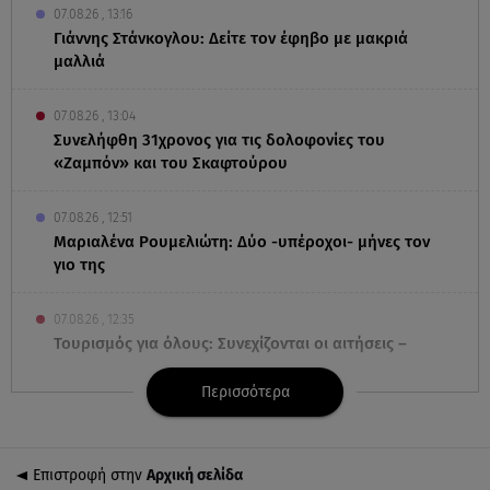
07.08.26 , 13:16
Γιάννης Στάνκογλου: Δείτε τον έφηβο με μακριά
μαλλιά
07.08.26 , 13:04
Συνελήφθη 31χρονος για τις δολοφονίες του
«Ζαμπόν» και του Σκαφτούρου
07.08.26 , 12:51
Μαριαλένα Ρουμελιώτη: Δύο -υπέροχοι- μήνες τον
γιο της
07.08.26 , 12:35
Τουρισμός για όλους: Συνεχίζονται οι αιτήσεις –
Ποιοι κάνουν σήμερα
Περισσότερα
07.08.26 , 12:07
Marfin: Προθεσμία για να απολογηθεί πήρε η
46χρονη
Επιστροφή στην
Αρχική σελίδα