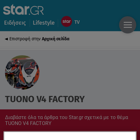
Ειδήσεις
Lifestyle
Επιστροφή στην
Αρχική σελίδα
TUONO V4 FACTORY
Διαβάστε όλα τα άρθρα του Star.gr σχετικά με το θέμα
TUONO V4 FACTORY
Συντονίσου στο star.gr για ό,τι σε αφορά.