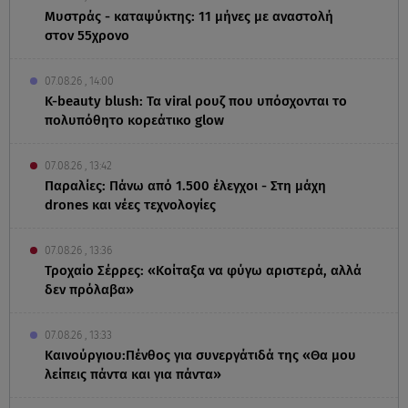
Μυστράς - καταψύκτης: 11 μήνες με αναστολή
στον 55χρονο
07.08.26 , 14:00
K-beauty blush: Τα viral ρουζ που υπόσχονται το
πολυπόθητο κορεάτικο glow
07.08.26 , 13:42
Παραλίες: Πάνω από 1.500 έλεγχοι - Στη μάχη
drones και νέες τεχνολογίες
07.08.26 , 13:36
Τροχαίο Σέρρες: «Κοίταξα να φύγω αριστερά, αλλά
δεν πρόλαβα»
07.08.26 , 13:33
Καινούργιου:Πένθος για συνεργάτιδά της «Θα μου
λείπεις πάντα και για πάντα»