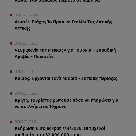
07.08.26 , 22:05
Φωτιές: Στάχτη Το Πράσινο Στολίδι Της Δυτικής
Αττικής
07.08.26 , 21:50
«Συμφωνία της Μέκκας» για Τουρκία – Σαουδική
Αραβία - Πακιστάν
07.08.26 , 21:50
Καιρός: Έρχονται ξανά 40άρια - Σε ποιες περιοχές
07.08.26 , 21:32
Κρήτη: Τουρίστας ρωτούσε πόσο να πληρώσει για
να ασελγήσει σε 10χρονη
07.08.26 , 21:17
Κλήρωση Eurojackpot 7/8/2026: Οι τυχεροί
αριθμοί για τα 32.000.000 ευρώ