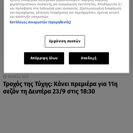
Χρήση επακριβών δεδομένων γεωεντοπισμού. Ακριβής σάρωση
χαρακτηριστικών συσκευής για αναγνώριση ταυτότητας. Αποθήκευση ή/
και πρόσβαση στα δεδομένα μιας συσκευής. Εξατομικευμένη διαφήμιση
και περιεχόμενο, μέτρηση διαφήμισης και περιεχομένου, έρευνα κοινού
και ανάπτυξη υπηρεσιών.
Κατάλογος συνεργατών (προμηθευτές)
Εμφάνιση σκοπών
Απόρριψη όλων
Αποδοχή
09.09.24, 16:41
Τροχός της Τύχης: Κάνει πρεμιέρα για 11η
σεζόν τη Δευτέρα 23/9 στις 18:30