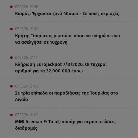
07.08.26 , 21:50
Καιρός: Έρχονται ξανά 40άρια - Σε ποιες περιοχές
07.08.26 , 21:32
Κρήτη: Τουρίστας ρωτούσε πόσο να πληρώσει για
να ασελγήσει σε 10χρονη
07.08.26 , 21:17
Κλήρωση Eurojackpot 7/8/2026: Οι τυχεροί
αριθμοί για τα 32.000.000 ευρώ
07.08.26 , 21:03
Σε τρία επίπεδα οι παραβιάσεις της Τουρκίας στο
Αιγαίο
07.08.26 , 21:00
MINI Aceman E: Τα αξεσουάρ για περιπετειώδεις
διαδρομές