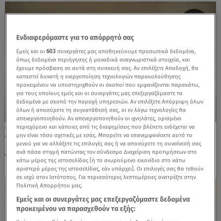
Ενδιαφερόμαστε για το απόρρητό σας
Εμείς και οι
603
συνεργάτες μας αποθηκεύουμε προσωπικά δεδομένα,
όπως δεδομένα περιήγησης ή μοναδικά αναγνωριστικά στοιχεία, και
έχουμε πρόσβαση σε αυτά στη συσκευή σας. Αν επιλέξετε Αποδοχή, θα
καταστεί δυνατή η ενεργοποίηση τεχνολογιών παρακολούθησης
προκειμένου να υποστηριχθούν οι σκοποί που εμφανίζονται παρακάτω,
για τους οποίους εμείς και οι συνεργάτες μας επεξεργαζόμαστε τα
δεδομένα με σκοπό την παροχή υπηρεσιών. Αν επιλέξετε Απόρριψη όλων
όλων ή αποσύρετε τη συγκατάθεσή σας, οι εν λόγω τεχνολογίες θα
απενεργοποιηθούν. Αν απενεργοποιηθούν οι ιχνηλάτες, ορισμένο
περιεχόμενο και κάποιες από τις διαφημίσεις που βλέπετε ενδέχεται να
05.10.23, 19:47
μην είναι τόσο σχετικές με εσάς. Μπορείτε να επανεμφανίσετε αυτό το
Τενερίφη: Αναζωπυρώθηκε η φωτιά του
μενού για να αλλάξετε τις επιλογές σας ή να αποσύρετε τη συναίνεσή σας
Αυγούστου - Δεν είχε σβήσει ποτέ
ανά πάσα στιγμή πατώντας τον σύνδεσμο Διαχείριση προτιμήσεων στο
κάτω μέρος της ιστοσελίδας [ή το αιωρούμενο εικονίδιο στο κάτω
αριστερό μέρος της ιστοσελίδας, εάν υπάρχει]. Οι επιλογές σας θα τεθούν
σε ισχύ στον Ιστότοπος. Για περισσότερες λεπτομέρειες ανατρέξτε στην
Πολιτική Απορρήτου μας.
Εμείς και οι συνεργάτες μας επεξεργαζόμαστε δεδομένα
προκειμένου να παρασχεθούν τα εξής: