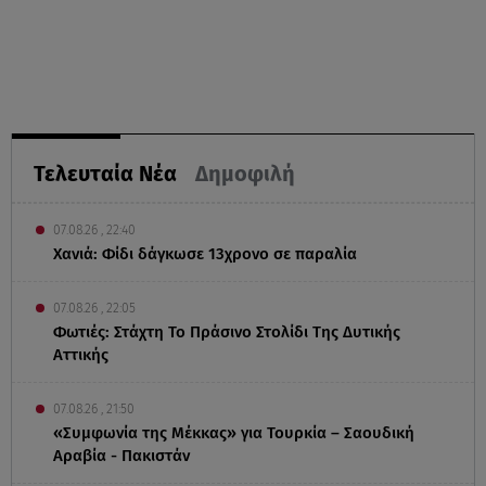
Τελευταία Νέα
Δημοφιλή
07.08.26 , 22:40
Χανιά: Φίδι δάγκωσε 13χρονο σε παραλία
07.08.26 , 22:05
Φωτιές: Στάχτη Το Πράσινο Στολίδι Της Δυτικής
Αττικής
07.08.26 , 21:50
«Συμφωνία της Μέκκας» για Τουρκία – Σαουδική
Αραβία - Πακιστάν