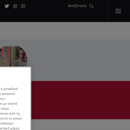
Αναζήτηση
 ή μοναδικά
α καταστεί
 που
να με σκοπό
ν λόγω
ποιες από τις
ε αυτό το μενού
 σύνδεσμο
ριστερό μέρος