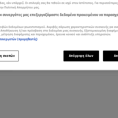
δας, εάν υπάρχει]. Οι επιλογές σας θα τεθούν σε ισχύ στον Ιστότοπος. Για περισσότερε
την Πολιτική Απορρήτου μας.
 οι συνεργάτες μας επεξεργαζόμαστε δεδομένα προκειμένου να παρασχ
18.03.25, 11:26
ριβών δεδομένων γεωεντοπισμού. Ακριβής σάρωση χαρακτηριστικών συσκευής για αν
Σωτήρης: «Έχασα στο MasterChef, κέρδι
 Αποθήκευση ή/και πρόσβαση στα δεδομένα μιας συσκευής. Εξατομικευμένη διαφήμι
, μέτρηση διαφήμισης και περιεχομένου, έρευνα κοινού και ανάπτυξη υπηρεσιών.
στην εμπειρία»
συνεργατών (προμηθευτές)
Όσα είπε στο Breakfast@Star ο παίκτης που αποχώρησ
από το MasterChef
η σκοπών
Απόρριψη όλων
Απ