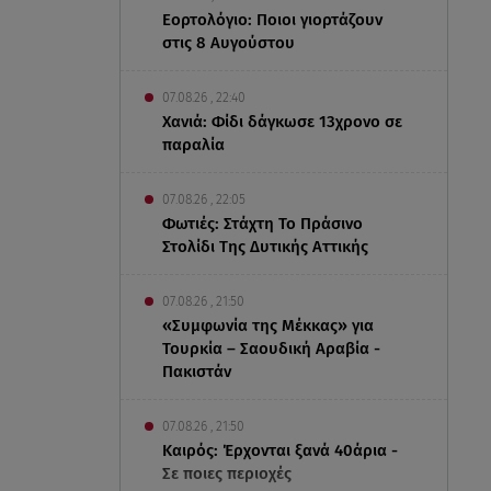
Εορτολόγιο: Ποιοι γιορτάζουν
στις 8 Αυγούστου
07.08.26 , 22:40
Χανιά: Φίδι δάγκωσε 13χρονο σε
παραλία
07.08.26 , 22:05
Φωτιές: Στάχτη Το Πράσινο
Στολίδι Της Δυτικής Αττικής
07.08.26 , 21:50
«Συμφωνία της Μέκκας» για
Τουρκία – Σαουδική Αραβία -
Πακιστάν
07.08.26 , 21:50
Καιρός: Έρχονται ξανά 40άρια -
Σε ποιες περιοχές