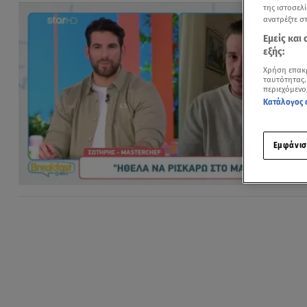
της ιστοσελί
ανατρέξτε σ
Εμείς και
εξής:
Χρήση επακ
ταυτότητας.
περιεχόμενο
Κατάλογος 
Εμφάνισ