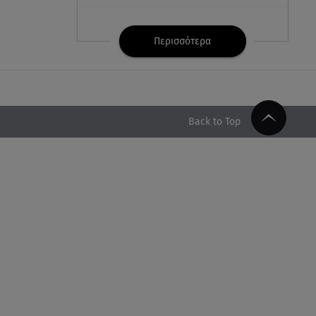
07.08.26 , 21:32
Κρήτη: Τουρίστας ρωτούσε
Περισσότερα
πόσο να πληρώσει για να
ασελγήσει σε 10χρονη
07.08.26 , 21:17
Κλήρωση Eurojackpot
Back to Top
7/8/2026: Οι τυχεροί αριθμοί για
τα 32.000.000 ευρώ
07.08.26 , 21:03
Σε τρία επίπεδα οι παραβιάσεις
της Τουρκίας στο Αιγαίο
07.08.26 , 21:00
MINI Aceman E: Τα αξεσουάρ για
περιπετειώδεις διαδρομές