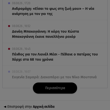
08.08.26 , 17:20
Ανδρομάχη: «Είσαι το φως στη ζωή μου» – Η νέα
ανάρτηση με τον γιο της
08.08.26 , 16:52
Δανάη Μπακογιάννη: Η κόρη του Κώστα
Μπακογιάννη έκανε πανελλήνιο ρεκόρ
08.08.26 , 16:45
Πένθος για τον Λιονέλ Μέσι - Πέθανε ο πατέρας του
Χόρχε στα 68 του χρόνια
08.08.26 , 16:07
Ευγενία Σαμαρά: Διακοπάρει με τον Νίκο Μουτσινά
- Πού βρίσκονται;
Περισσότερα
08.08.26 , 16:00
Back to black: η διαχρονική αξία του μαύρου στην
καλοκαιρινή γκαρνταρόμπα
Επιστροφή στην
Αρχική σελίδα