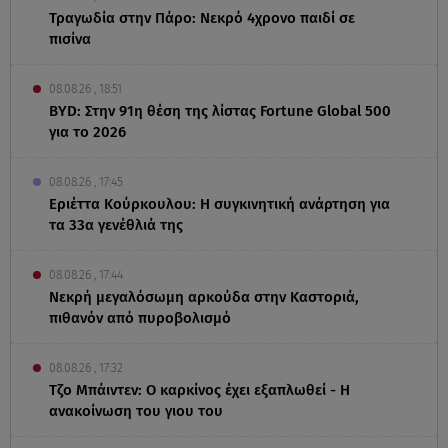
Τραγωδία στην Πάρο: Νεκρό 4χρονο παιδί σε
πισίνα
08.08.26 , 18:51
BYD: Στην 91η θέση της λίστας Fortune Global 500
για το 2026
08.08.26 , 17:45
Εριέττα Κούρκουλου: Η συγκινητική ανάρτηση για
τα 33α γενέθλιά της
08.08.26 , 17:44
Νεκρή μεγαλόσωμη αρκούδα στην Καστοριά,
πιθανόν από πυροβολισμό
08.08.26 , 17:32
Τζο Μπάιντεν: Ο καρκίνος έχει εξαπλωθεί - Η
ανακοίνωση του γιου του