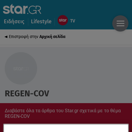
Ειδήσεις
Lifestyle
Επιστροφή στην
Αρχική σελίδα
REGEN-COV
Διαβάστε όλα τα άρθρα του Star.gr σχετικά με το θέμα
REGEN-COV
Συντονίσου στο star.gr για ό,τι σε αφορά.