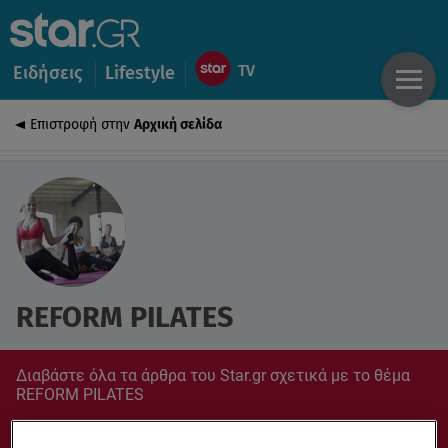
Ειδήσεις
Lifestyle
Επιστροφή στην
Αρχική σελίδα
REFORM PILATES
Διαβάστε όλα τα άρθρα του Star.gr σχετικά με το θέμα
REFORM PILATES
Συντονίσου στο star.gr για ό,τι σε αφορά.