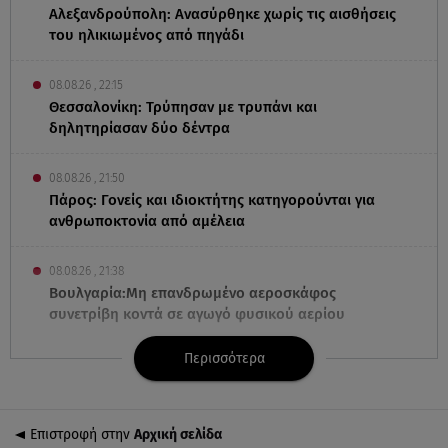
Αλεξανδρούπολη: Ανασύρθηκε χωρίς τις αισθήσεις
του ηλικιωμένος από πηγάδι
08.08.26 , 22:15
Θεσσαλονίκη: Τρύπησαν με τρυπάνι και
δηλητηρίασαν δύο δέντρα
08.08.26 , 21:50
Πάρος: Γονείς και ιδιοκτήτης κατηγορούνται για
ανθρωποκτονία από αμέλεια
08.08.26 , 21:38
Βουλγαρία:Μη επανδρωμένο αεροσκάφος
συνετρίβη κοντά σε αγωγό φυσικού αερίου
Περισσότερα
08.08.26 , 21:32
Φωτιά στην Αττικοβοιωτία: Ενέργεια ίση με έξι
ατομικές βόμβες
Επιστροφή στην
Αρχική σελίδα