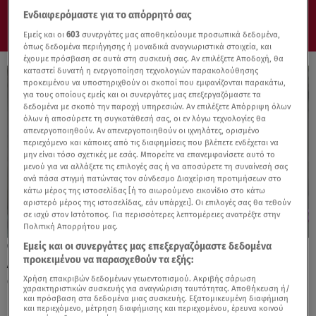
Ενδιαφερόμαστε για το απόρρητό σας
Εμείς και οι
603
συνεργάτες μας αποθηκεύουμε προσωπικά δεδομένα,
όπως δεδομένα περιήγησης ή μοναδικά αναγνωριστικά στοιχεία, και
έχουμε πρόσβαση σε αυτά στη συσκευή σας. Αν επιλέξετε Αποδοχή, θα
καταστεί δυνατή η ενεργοποίηση τεχνολογιών παρακολούθησης
προκειμένου να υποστηριχθούν οι σκοποί που εμφανίζονται παρακάτω,
για τους οποίους εμείς και οι συνεργάτες μας επεξεργαζόμαστε τα
δεδομένα με σκοπό την παροχή υπηρεσιών. Αν επιλέξετε Απόρριψη όλων
όλων ή αποσύρετε τη συγκατάθεσή σας, οι εν λόγω τεχνολογίες θα
απενεργοποιηθούν. Αν απενεργοποιηθούν οι ιχνηλάτες, ορισμένο
περιεχόμενο και κάποιες από τις διαφημίσεις που βλέπετε ενδέχεται να
μην είναι τόσο σχετικές με εσάς. Μπορείτε να επανεμφανίσετε αυτό το
μενού για να αλλάξετε τις επιλογές σας ή να αποσύρετε τη συναίνεσή σας
ανά πάσα στιγμή πατώντας τον σύνδεσμο Διαχείριση προτιμήσεων στο
κάτω μέρος της ιστοσελίδας [ή το αιωρούμενο εικονίδιο στο κάτω
αριστερό μέρος της ιστοσελίδας, εάν υπάρχει]. Οι επιλογές σας θα τεθούν
σε ισχύ στον Ιστότοπος. Για περισσότερες λεπτομέρειες ανατρέξτε στην
Πολιτική Απορρήτου μας.
Εμείς και οι συνεργάτες μας επεξεργαζόμαστε δεδομένα
06.09.25, 17:44
προκειμένου να παρασχεθούν τα εξής:
Aυτή είναι η ιδανική άσκηση που θα
αναζωογονήσει
Χρήση επακριβών δεδομένων γεωεντοπισμού. Ακριβής σάρωση
χαρακτηριστικών συσκευής για αναγνώριση ταυτότητας. Αποθήκευση ή/
και πρόσβαση στα δεδομένα μιας συσκευής. Εξατομικευμένη διαφήμιση
και περιεχόμενο, μέτρηση διαφήμισης και περιεχομένου, έρευνα κοινού