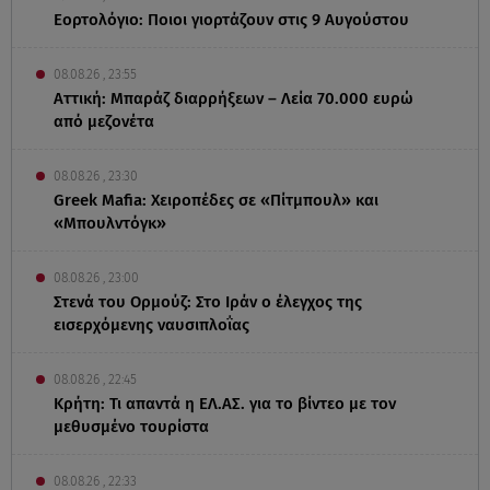
Εορτολόγιο: Ποιοι γιορτάζουν στις 9 Αυγούστου
08.08.26 , 23:55
Αττική: Μπαράζ διαρρήξεων – Λεία 70.000 ευρώ
από μεζονέτα
08.08.26 , 23:30
Greek Mafia: Χειροπέδες σε «Πίτμπουλ» και
«Μπουλντόγκ»
08.08.26 , 23:00
Στενά του Ορμούζ: Στο Ιράν ο έλεγχος της
εισερχόμενης ναυσιπλοΐας
08.08.26 , 22:45
Κρήτη: Τι απαντά η ΕΛ.ΑΣ. για το βίντεο με τον
μεθυσμένο τουρίστα
08.08.26 , 22:33